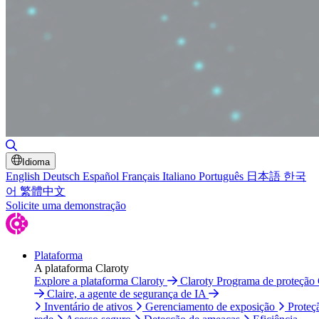
Alternar pesquisa
Idioma
English
Deutsch
Español
Français
Italiano
Português
日本語
한국
어
繁體中文
Solicite uma demonstração
Plataforma
A plataforma Claroty
Explore a plataforma Claroty
Claroty Programa de proteção
Claire, a agente de segurança de IA
Inventário de ativos
Gerenciamento de exposição
Proteç