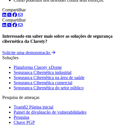
Como podemos nos defender contra seus esforços.
Compartilhar
LinkedIn
Twitter
Facebook
Compartilhar
LinkedIn
Twitter
Facebook
Interessado em saber mais sobre as soluções de segurança
cibernética da Claroty?
Solicite uma demonstração
Soluções
Plataforma Claroty xDome
Segurança Cibernética industrial
Segurança Cibernética na área de saúde
Segurança Cibernética comercial
Segurança Cibernética do setor público
Pesquisa de ameaças
Team82 Página inicial
Painel de divulgação de vulnerabilidades
Pesquisa
Chave PGP