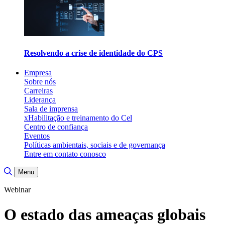
Resolvendo a crise de identidade do CPS
Empresa
Sobre nós
Carreiras
Liderança
Sala de imprensa
xHabilitação e treinamento do Cel
Centro de confiança
Eventos
Políticas ambientais, sociais e de governança
Entre em contato conosco
Alternar pesquisa
Menu
Webinar
O estado das ameaças globais