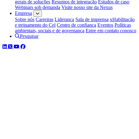
gerais de soluções
Resumos de integração
Estudos de caso
Webinars sob demanda
Visite nosso site da Nexus
Empresa
Sobre nós
Carreiras
Liderança
Sala de imprensa
xHabilitação
e treinamento do Cel
Centro de confiança
Eventos
Políticas
ambientais, sociais e de governança
Entre em contato conosco
Pesquisar
LinkedIn
Twitter
YouTube
Facebook