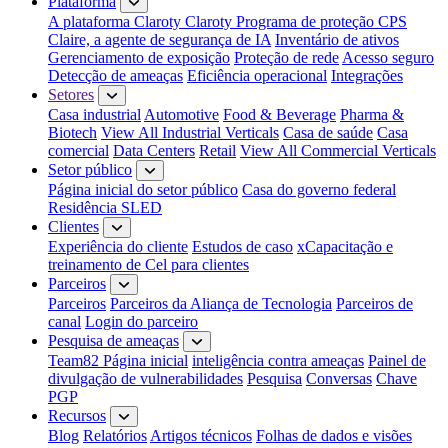
Plataforma
A plataforma Claroty
Claroty Programa de proteção CPS
Claire, a agente de segurança de IA
Inventário de ativos
Gerenciamento de exposição
Proteção de rede
Acesso seguro
Detecção de ameaças
Eficiência operacional
Integrações
Setores
Casa industrial
Automotive
Food & Beverage
Pharma &
Biotech
View All Industrial Verticals
Casa de saúde
Casa
comercial
Data Centers
Retail
View All Commercial Verticals
Setor público
Página inicial do setor público
Casa do governo federal
Residência SLED
Clientes
Experiência do cliente
Estudos de caso
xCapacitação e
treinamento de Cel para clientes
Parceiros
Parceiros
Parceiros da Aliança de Tecnologia
Parceiros de
canal
Login do parceiro
Pesquisa de ameaças
Team82 Página inicial
inteligência contra ameaças
Painel de
divulgação de vulnerabilidades
Pesquisa
Conversas
Chave
PGP
Recursos
Blog
Relatórios
Artigos técnicos
Folhas de dados e visões