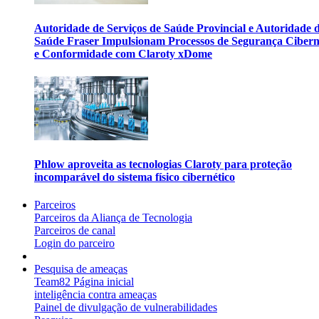
Autoridade de Serviços de Saúde Provincial e Autoridade 
Saúde Fraser Impulsionam Processos de Segurança Cibern
e Conformidade com Claroty xDome
Phlow aproveita as tecnologias Claroty para proteção
incomparável do sistema físico cibernético
Parceiros
Parceiros da Aliança de Tecnologia
Parceiros de canal
Login do parceiro
Pesquisa de ameaças
Team82 Página inicial
inteligência contra ameaças
Painel de divulgação de vulnerabilidades