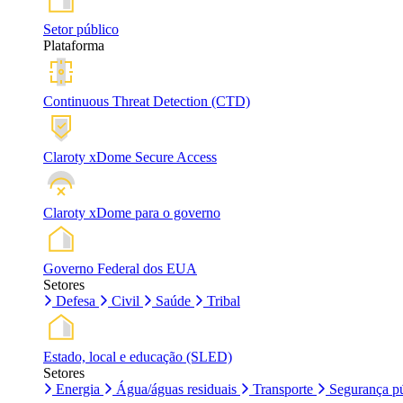
Setor público
Plataforma
Continuous Threat Detection (CTD)
Claroty xDome Secure Access
Claroty xDome para o governo
Governo Federal dos EUA
Setores
Defesa
Civil
Saúde
Tribal
Estado, local e educação (SLED)
Setores
Energia
Água/águas residuais
Transporte
Segurança pú