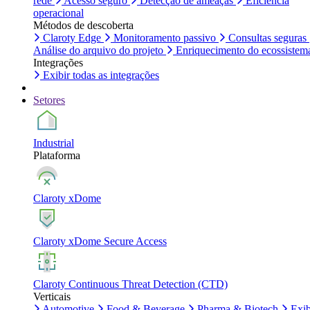
rede
Acesso seguro
Detecção de ameaças
Eficiência
operacional
Métodos de descoberta
Claroty Edge
Monitoramento passivo
Consultas seguras
Análise do arquivo do projeto
Enriquecimento do ecossistem
Integrações
Exibir todas as integrações
Setores
Industrial
Plataforma
Claroty xDome
Claroty xDome Secure Access
Claroty Continuous Threat Detection (CTD)
Verticais
Automotive
Food & Beverage
Pharma & Biotech
Exib