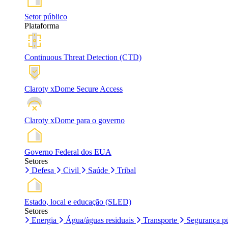
Setor público
Plataforma
Continuous Threat Detection (CTD)
Claroty xDome Secure Access
Claroty xDome para o governo
Governo Federal dos EUA
Setores
Defesa
Civil
Saúde
Tribal
Estado, local e educação (SLED)
Setores
Energia
Água/águas residuais
Transporte
Segurança pú