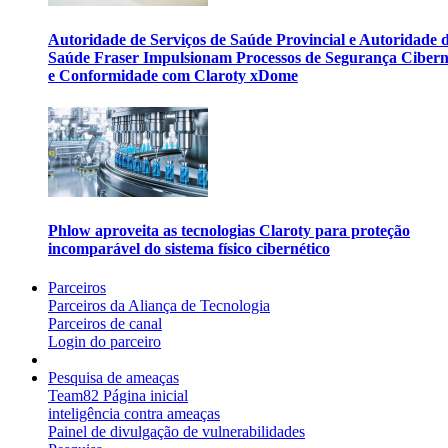
Autoridade de Serviços de Saúde Provincial e Autoridade 
Saúde Fraser Impulsionam Processos de Segurança Cibern
e Conformidade com Claroty xDome
Phlow aproveita as tecnologias Claroty para proteção
incomparável do sistema físico cibernético
Parceiros
Parceiros da Aliança de Tecnologia
Parceiros de canal
Login do parceiro
Pesquisa de ameaças
Team82 Página inicial
inteligência contra ameaças
Painel de divulgação de vulnerabilidades