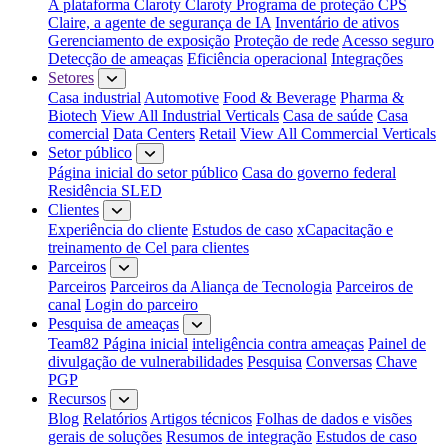
A plataforma Claroty
Claroty Programa de proteção CPS
Claire, a agente de segurança de IA
Inventário de ativos
Gerenciamento de exposição
Proteção de rede
Acesso seguro
Detecção de ameaças
Eficiência operacional
Integrações
Setores
Casa industrial
Automotive
Food & Beverage
Pharma &
Biotech
View All Industrial Verticals
Casa de saúde
Casa
comercial
Data Centers
Retail
View All Commercial Verticals
Setor público
Página inicial do setor público
Casa do governo federal
Residência SLED
Clientes
Experiência do cliente
Estudos de caso
xCapacitação e
treinamento de Cel para clientes
Parceiros
Parceiros
Parceiros da Aliança de Tecnologia
Parceiros de
canal
Login do parceiro
Pesquisa de ameaças
Team82 Página inicial
inteligência contra ameaças
Painel de
divulgação de vulnerabilidades
Pesquisa
Conversas
Chave
PGP
Recursos
Blog
Relatórios
Artigos técnicos
Folhas de dados e visões
gerais de soluções
Resumos de integração
Estudos de caso