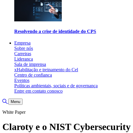
Resolvendo a crise de identidade do CPS
Empresa
Sobre nós
Carreiras
Liderança
Sala de imprensa
xHabilitação e treinamento do Cel
Centro de confiança
Eventos
Políticas ambientais, sociais e de governança
Entre em contato conosco
Alternar pesquisa
Menu
White Paper
Claroty e o NIST Cybersecurity