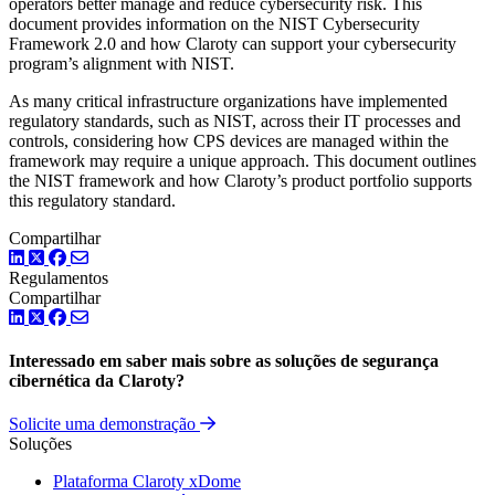
operators better manage and reduce cybersecurity risk. This
document provides information on the NIST Cybersecurity
Framework 2.0 and how Claroty can support your cybersecurity
program’s alignment with NIST.
As many critical infrastructure organizations have implemented
regulatory standards, such as NIST, across their IT processes and
controls, considering how CPS devices are managed within the
framework may require a unique approach. This document outlines
the NIST framework and how Claroty’s product portfolio supports
this regulatory standard.
Compartilhar
LinkedIn
Twitter
Facebook
Regulamentos
Compartilhar
LinkedIn
Twitter
Facebook
Interessado em saber mais sobre as soluções de segurança
cibernética da Claroty?
Solicite uma demonstração
Soluções
Plataforma Claroty xDome