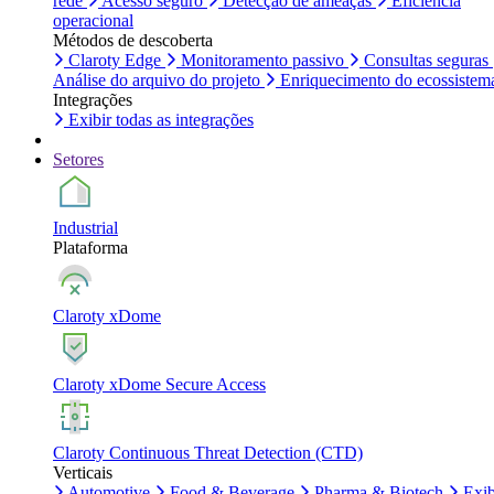
rede
Acesso seguro
Detecção de ameaças
Eficiência
operacional
Métodos de descoberta
Claroty Edge
Monitoramento passivo
Consultas seguras
Análise do arquivo do projeto
Enriquecimento do ecossistem
Integrações
Exibir todas as integrações
Setores
Industrial
Plataforma
Claroty xDome
Claroty xDome Secure Access
Claroty Continuous Threat Detection (CTD)
Verticais
Automotive
Food & Beverage
Pharma & Biotech
Exib