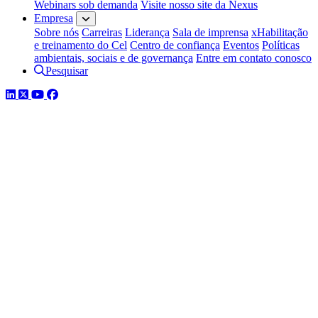
Webinars sob demanda
Visite nosso site da Nexus
Empresa
Sobre nós
Carreiras
Liderança
Sala de imprensa
xHabilitação
e treinamento do Cel
Centro de confiança
Eventos
Políticas
ambientais, sociais e de governança
Entre em contato conosco
Pesquisar
LinkedIn
Twitter
YouTube
Facebook