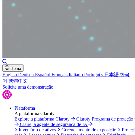
Alternar pesquisa
Idioma
English
Deutsch
Español
Français
Italiano
Português
日本語
한국
어
繁體中文
Solicite uma demonstração
Plataforma
A plataforma Claroty
Explore a plataforma Claroty
Claroty Programa de proteção
Claire, a agente de segurança de IA
Inventário de ativos
Gerenciamento de exposição
Proteç