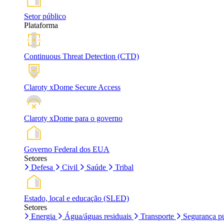
Setor público
Plataforma
Continuous Threat Detection (CTD)
Claroty xDome Secure Access
Claroty xDome para o governo
Governo Federal dos EUA
Setores
Defesa
Civil
Saúde
Tribal
Estado, local e educação (SLED)
Setores
Energia
Água/águas residuais
Transporte
Segurança pú