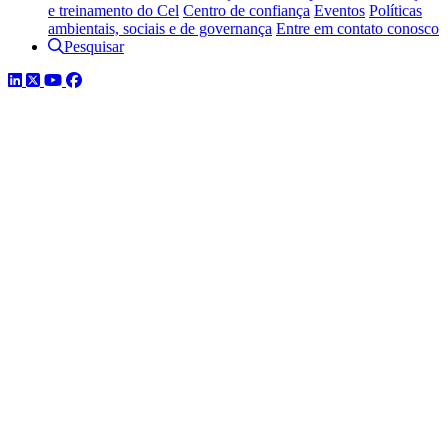
e treinamento do Cel
Centro de confiança
Eventos
Políticas
ambientais, sociais e de governança
Entre em contato conosco
Pesquisar
LinkedIn
Twitter
YouTube
Facebook