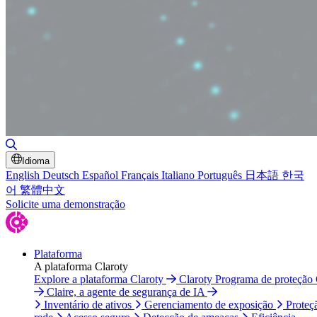
Alternar pesquisa
Idioma
English
Deutsch
Español
Français
Italiano
Português
日本語
한국
어
繁體中文
Solicite uma demonstração
Plataforma
A plataforma Claroty
Explore a plataforma Claroty
Claroty Programa de proteção
Claire, a agente de segurança de IA
Inventário de ativos
Gerenciamento de exposição
Proteç