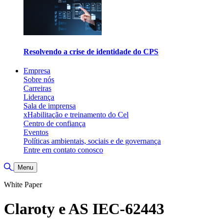
Resolvendo a crise de identidade do CPS
Empresa
Sobre nós
Carreiras
Liderança
Sala de imprensa
xHabilitação e treinamento do Cel
Centro de confiança
Eventos
Políticas ambientais, sociais e de governança
Entre em contato conosco
Alternar pesquisa
Menu
White Paper
Claroty e AS IEC-62443