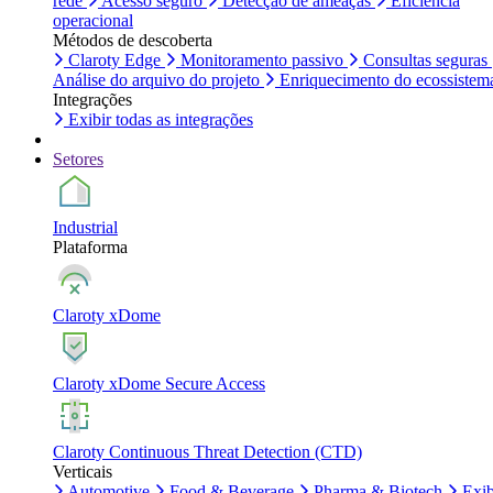
rede
Acesso seguro
Detecção de ameaças
Eficiência
operacional
Métodos de descoberta
Claroty Edge
Monitoramento passivo
Consultas seguras
Análise do arquivo do projeto
Enriquecimento do ecossistem
Integrações
Exibir todas as integrações
Setores
Industrial
Plataforma
Claroty xDome
Claroty xDome Secure Access
Claroty Continuous Threat Detection (CTD)
Verticais
Automotive
Food & Beverage
Pharma & Biotech
Exib