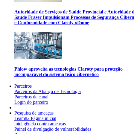
Autoridade de Serviços de Saúde Provincial e Autoridade 
Saúde Fraser Impulsionam Processos de Segurança Cibern
e Conformidade com Claroty xDome
Phlow aproveita as tecnologias Claroty para proteção
incomparável do sistema físico cibernético
Parceiros
Parceiros da Aliança de Tecnologia
Parceiros de canal
Login do parceiro
Pesquisa de ameaças
Team82 Página inicial
inteligência contra ameaças
Painel de divulgação de vulnerabilidades