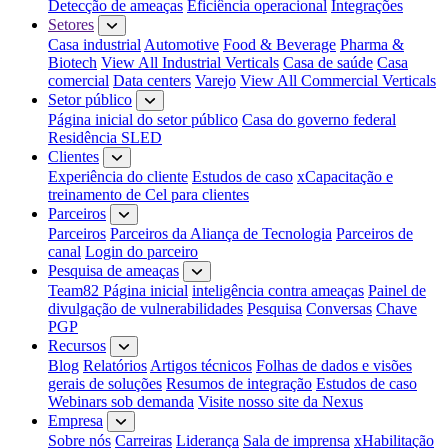
Detecção de ameaças
Eficiência operacional
Integrações
Setores
Casa industrial
Automotive
Food & Beverage
Pharma &
Biotech
View All Industrial Verticals
Casa de saúde
Casa
comercial
Data centers
Varejo
View All Commercial Verticals
Setor público
Página inicial do setor público
Casa do governo federal
Residência SLED
Clientes
Experiência do cliente
Estudos de caso
xCapacitação e
treinamento de Cel para clientes
Parceiros
Parceiros
Parceiros da Aliança de Tecnologia
Parceiros de
canal
Login do parceiro
Pesquisa de ameaças
Team82 Página inicial
inteligência contra ameaças
Painel de
divulgação de vulnerabilidades
Pesquisa
Conversas
Chave
PGP
Recursos
Blog
Relatórios
Artigos técnicos
Folhas de dados e visões
gerais de soluções
Resumos de integração
Estudos de caso
Webinars sob demanda
Visite nosso site da Nexus
Empresa
Sobre nós
Carreiras
Liderança
Sala de imprensa
xHabilitação