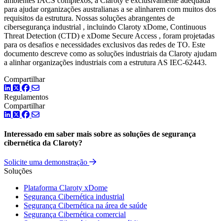
ambientes IACS complexos, a Claroty é exclusivamente adequada
para ajudar organizações australianas a se alinharem com muitos dos
requisitos da estrutura. Nossas soluções abrangentes de
cibersegurança industrial , incluindo Claroty xDome, Continuous
Threat Detection (CTD) e xDome Secure Access , foram projetadas
para os desafios e necessidades exclusivos das redes de TO. Este
documento descreve como as soluções industriais da Claroty ajudam
a alinhar organizações industriais com a estrutura AS IEC-62443.
Compartilhar
LinkedIn
Twitter
Facebook
Regulamentos
Compartilhar
LinkedIn
Twitter
Facebook
Interessado em saber mais sobre as soluções de segurança
cibernética da Claroty?
Solicite uma demonstração
Soluções
Plataforma Claroty xDome
Segurança Cibernética industrial
Segurança Cibernética na área de saúde
Segurança Cibernética comercial