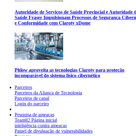
Autoridade de Serviços de Saúde Provincial e Autoridade 
Saúde Fraser Impulsionam Processos de Segurança Cibern
e Conformidade com Claroty xDome
Phlow aproveita as tecnologias Claroty para proteção
incomparável do sistema físico cibernético
Parceiros
Parceiros da Aliança de Tecnologia
Parceiros de canal
Login do parceiro
Pesquisa de ameaças
Team82 Página inicial
inteligência contra ameaças
Painel de divulgação de vulnerabilidades