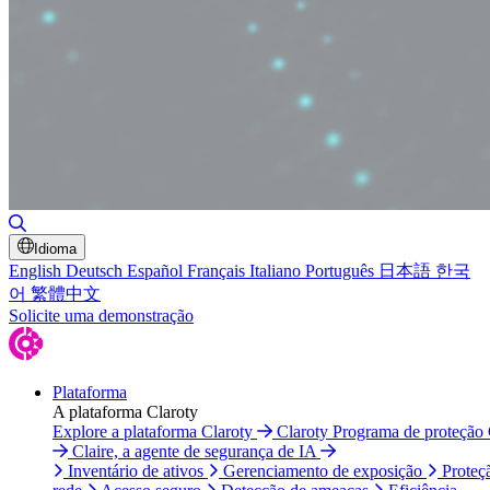
Alternar pesquisa
Idioma
English
Deutsch
Español
Français
Italiano
Português
日本語
한국
어
繁體中文
Solicite uma demonstração
Plataforma
A plataforma Claroty
Explore a plataforma Claroty
Claroty Programa de proteção
Claire, a agente de segurança de IA
Inventário de ativos
Gerenciamento de exposição
Proteç