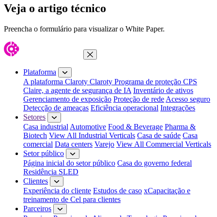
Veja o artigo técnico
Preencha o formulário para visualizar o White Paper.
Fechar menu
Plataforma
A plataforma Claroty
Claroty Programa de proteção CPS
Claire, a agente de segurança de IA
Inventário de ativos
Gerenciamento de exposição
Proteção de rede
Acesso seguro
Detecção de ameaças
Eficiência operacional
Integrações
Setores
Casa industrial
Automotive
Food & Beverage
Pharma &
Biotech
View All Industrial Verticals
Casa de saúde
Casa
comercial
Data centers
Varejo
View All Commercial Verticals
Setor público
Página inicial do setor público
Casa do governo federal
Residência SLED
Clientes
Experiência do cliente
Estudos de caso
xCapacitação e
treinamento de Cel para clientes
Parceiros