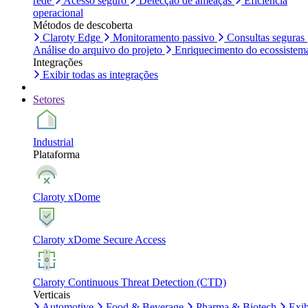
rede
Acesso seguro
Detecção de ameaças
Eficiência
operacional
Métodos de descoberta
Claroty Edge
Monitoramento passivo
Consultas seguras
Análise do arquivo do projeto
Enriquecimento do ecossistem
Integrações
Exibir todas as integrações
Setores
Industrial
Plataforma
Claroty xDome
Claroty xDome Secure Access
Claroty Continuous Threat Detection (CTD)
Verticais
Automotive
Food & Beverage
Pharma & Biotech
Exib