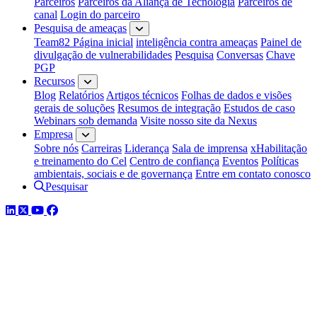
Parceiros
Parceiros da Aliança de Tecnologia
Parceiros de
canal
Login do parceiro
Pesquisa de ameaças
Team82 Página inicial
inteligência contra ameaças
Painel de
divulgação de vulnerabilidades
Pesquisa
Conversas
Chave
PGP
Recursos
Blog
Relatórios
Artigos técnicos
Folhas de dados e visões
gerais de soluções
Resumos de integração
Estudos de caso
Webinars sob demanda
Visite nosso site da Nexus
Empresa
Sobre nós
Carreiras
Liderança
Sala de imprensa
xHabilitação
e treinamento do Cel
Centro de confiança
Eventos
Políticas
ambientais, sociais e de governança
Entre em contato conosco
Pesquisar
LinkedIn
Twitter
YouTube
Facebook