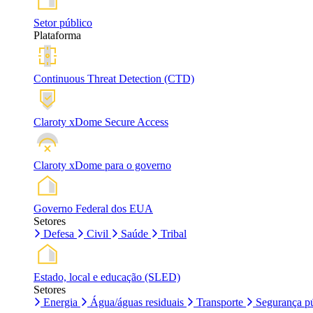
Setor público
Plataforma
Continuous Threat Detection (CTD)
Claroty xDome Secure Access
Claroty xDome para o governo
Governo Federal dos EUA
Setores
Defesa
Civil
Saúde
Tribal
Estado, local e educação (SLED)
Setores
Energia
Água/águas residuais
Transporte
Segurança pú