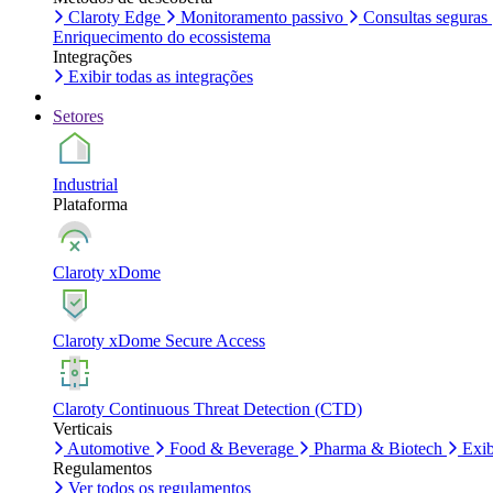
Claroty Edge
Monitoramento passivo
Consultas seguras
Enriquecimento do ecossistema
Integrações
Exibir todas as integrações
Setores
Industrial
Plataforma
Claroty xDome
Claroty xDome Secure Access
Claroty Continuous Threat Detection (CTD)
Verticais
Automotive
Food & Beverage
Pharma & Biotech
Exib
Regulamentos
Ver todos os regulamentos