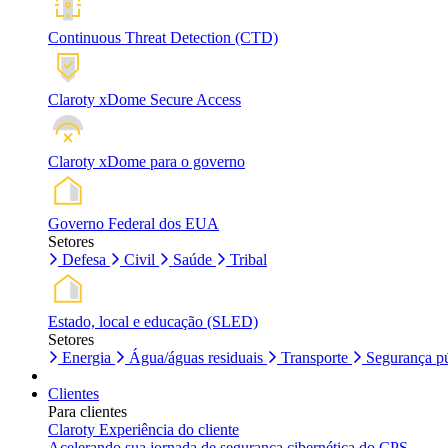
Continuous Threat Detection (CTD)
Claroty xDome Secure Access
Claroty xDome para o governo
Governo Federal dos EUA
Setores
Defesa
Civil
Saúde
Tribal
Estado, local e educação (SLED)
Setores
Energia
Água/águas residuais
Transporte
Segurança pú
Clientes
Para clientes
Claroty Experiência do cliente
Acelerando sua jornada de segurança cibernética do CPS.