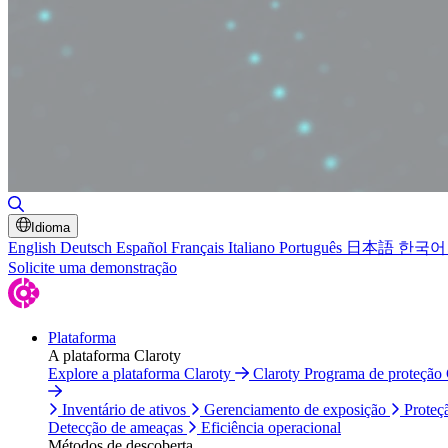
Alternar pesquisa
Idioma
English
Deutsch
Español
Français
Italiano
Português
日本語
한국어
Solicite uma demonstração
Plataforma
A plataforma Claroty
Explore a plataforma Claroty
Claroty Programa de proteção
Inventário de ativos
Gerenciamento de exposição
Proteç
Detecção de ameaças
Eficiência operacional
Métodos de descoberta