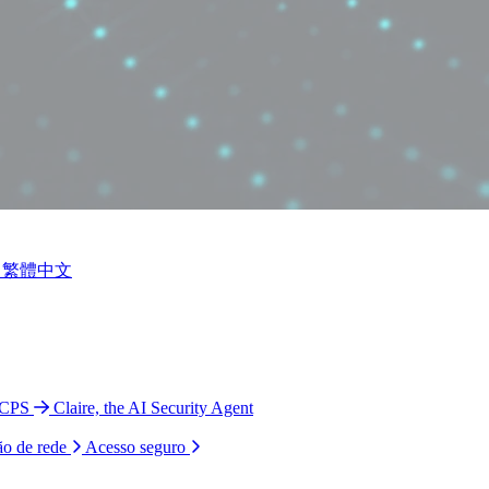
繁體中文
 CPS
Claire, the AI Security Agent
ão de rede
Acesso seguro