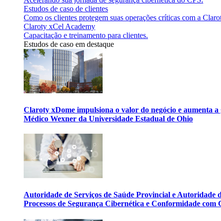
Estudos de caso de clientes
Como os clientes protegem suas operações críticas com a Claro
Claroty xCel Academy
Capacitação e treinamento para clientes.
Estudos de caso em destaque
Claroty xDome impulsiona o valor do negócio e aumenta a 
Médico Wexner da Universidade Estadual de Ohio
Autoridade de Serviços de Saúde Provincial e Autoridade
Processos de Segurança Cibernética e Conformidade com