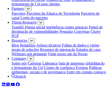
treinamento de Cel para clientes
Partners
Parceiros
Parceiros da Aliança de Tecnologia
Parceiros de
canal
Login do parceiro
Threat Research
Team82 Página inicial
inteligência contra ameaças
Painel de
divulgação de vulnerabilidades
Pesquisa
Conversas
Chave
PGP
Resources
Blog
Relatórios
Artigos técnicos
Folhas de dados e visões
gerais de soluções
Resumos de integração
Estudos de caso
Webinars sob demanda
Visite nosso site da Nexus
Company
Sobre nós
Carreiras
Liderança
Sala de imprensa
xHabilitação
e treinamento do Cel
Centro de confiança
Eventos
Políticas
ambientais, sociais e de governança
Entre em contato conosco
Search
LinkedIn
Twitter
YouTube
Facebook