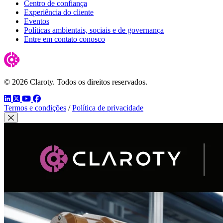
Centro de confiança
Experiência do cliente
Eventos
Políticas ambientais, sociais e de governança
Entre em contato conosco
© 2026 Claroty. Todos os direitos reservados.
LinkedIn
Twitter
YouTube
Facebook
Termos e condições
/
Política de privacidade
Close Modal