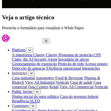
Veja o artigo técnico
Preencha o formulário para visualizar o White Paper.
Close Menu
Platform
A plataforma Claroty
Claroty Programa de proteção CPS
Claire, the AI Security Agent
Inventário de ativos
Gerenciamento de exposição
Proteção de rede
Acesso seguro
Detecção de ameaças
Eficiência operacional
Integrações
Industries
Casa industrial
Automotive
Food & Beverage
Pharma &
Biotech
View All Industrial Verticals
Casa de saúde
Casa
comercial
Data Centers
Retail
View All Commercial Verticals
Public Sector
Página inicial do setor público
Casa do governo federal
Residência SLED
Customers
Experiência do cliente
Estudos de caso
xCapacitação e