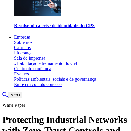
Resolvendo a crise de identidade do CPS
Empresa
Sobre nós
Carreiras
Liderança
Sala de imprensa
xHabilitação e treinamento do Cel
Centro de confiança
Eventos
Políticas ambientais, sociais e de governança
Entre em contato conosco
Toggle Search
Menu
White Paper
Protecting Industrial Networks
with Zero-Trust Controls and