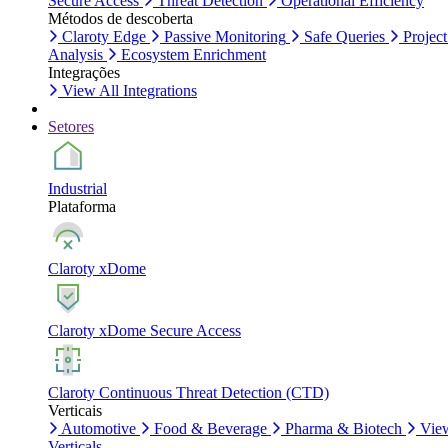
Secure Access
Threat Detection
Operational Efficiency
Métodos de descoberta
Claroty Edge
Passive Monitoring
Safe Queries
Project
Analysis
Ecosystem Enrichment
Integrações
View All Integrations
Setores
Industrial
Plataforma
Claroty xDome
Claroty xDome Secure Access
Claroty Continuous Threat Detection (CTD)
Verticais
Automotive
Food & Beverage
Pharma & Biotech
Vie
Verticals