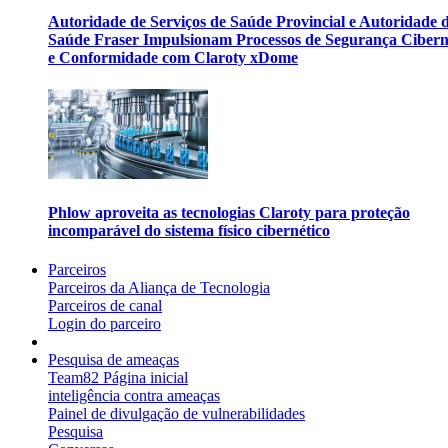
Autoridade de Serviços de Saúde Provincial e Autoridade 
Saúde Fraser Impulsionam Processos de Segurança Cibern
e Conformidade com Claroty xDome
Phlow aproveita as tecnologias Claroty para proteção
incomparável do sistema físico cibernético
Parceiros
Parceiros da Aliança de Tecnologia
Parceiros de canal
Login do parceiro
Pesquisa de ameaças
Team82 Página inicial
inteligência contra ameaças
Painel de divulgação de vulnerabilidades
Pesquisa