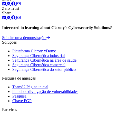
LinkedIn
Twitter
Facebook
Zero Trust
Share
LinkedIn
Twitter
Facebook
Interested in learning about Claroty's Cybersecurity Solutions?
Solicite uma demonstração
Soluções
Plataforma Claroty xDome
Segurança Cibernética industrial
Segurança Cibernética na área de saúde
Segurança Cibernética comercial
Segurança Cibernética do setor público
Pesquisa de ameaças
Team82 Página inicial
Painel de divulgação de vulnerabilidades
Pesquisa
Chave PGP
Parceiros