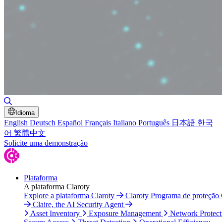
Toggle Search
Idioma
English
Deutsch
Español
Français
Italiano
Português
日本語
한국
어
繁體中文
Solicite uma demonstração
Plataforma
A plataforma Claroty
Explore a plataforma Claroty
Claroty Programa de proteção
Claire, the AI Security Agent
Asset Inventory
Exposure Management
Network Protect