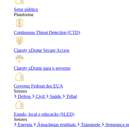
Setor público
Plataforma
Continuous Threat Detection (CTD)
Claroty xDome Secure Access
Claroty xDome para o governo
Governo Federal dos EUA
Setores
Defesa
Civil
Saúde
Tribal
Estado, local e educação (SLED)
Setores
Energia
Água/águas residuais
Transporte
Segurança pú