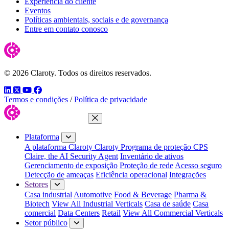
Experiência do cliente
Eventos
Políticas ambientais, sociais e de governança
Entre em contato conosco
© 2026 Claroty. Todos os direitos reservados.
LinkedIn
Twitter
YouTube
Facebook
Termos e condições
/
Política de privacidade
Fechar menu
Plataforma
A plataforma Claroty
Claroty Programa de proteção CPS
Claire, the AI Security Agent
Inventário de ativos
Gerenciamento de exposição
Proteção de rede
Acesso seguro
Detecção de ameaças
Eficiência operacional
Integrações
Setores
Casa industrial
Automotive
Food & Beverage
Pharma &
Biotech
View All Industrial Verticals
Casa de saúde
Casa
comercial
Data Centers
Retail
View All Commercial Verticals
Setor público