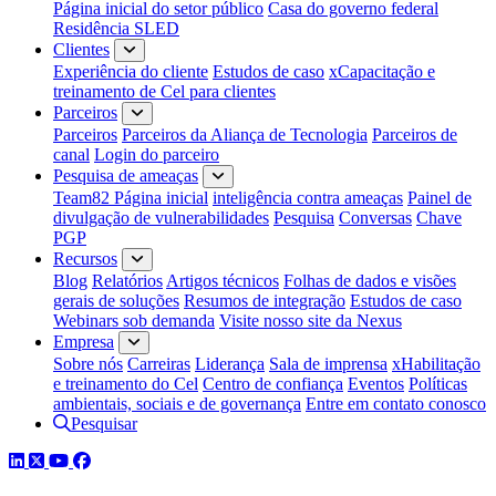
Página inicial do setor público
Casa do governo federal
Residência SLED
Clientes
Experiência do cliente
Estudos de caso
xCapacitação e
treinamento de Cel para clientes
Parceiros
Parceiros
Parceiros da Aliança de Tecnologia
Parceiros de
canal
Login do parceiro
Pesquisa de ameaças
Team82 Página inicial
inteligência contra ameaças
Painel de
divulgação de vulnerabilidades
Pesquisa
Conversas
Chave
PGP
Recursos
Blog
Relatórios
Artigos técnicos
Folhas de dados e visões
gerais de soluções
Resumos de integração
Estudos de caso
Webinars sob demanda
Visite nosso site da Nexus
Empresa
Sobre nós
Carreiras
Liderança
Sala de imprensa
xHabilitação
e treinamento do Cel
Centro de confiança
Eventos
Políticas
ambientais, sociais e de governança
Entre em contato conosco
Pesquisar
LinkedIn
Twitter
YouTube
Facebook