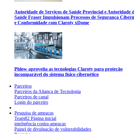
Autoridade de Serviços de Saúde Provincial e Autoridade 
Saúde Fraser Impulsionam Processos de Segurança Cibern
e Conformidade com Claroty xDome
Phlow aproveita as tecnologias Claroty para proteção
incomparável do sistema físico cibernético
Parceiros
Parceiros da Aliança de Tecnologia
Parceiros de canal
Login do parceiro
Pesquisa de ameaças
Team82 Página inicial
inteligência contra ameaças
Painel de divulgação de vulnerabilidades