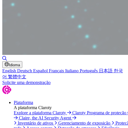
Alternar pesquisa
Idioma
English
Deutsch
Español
Français
Italiano
Português
日本語
한국
어
繁體中文
Solicite uma demonstração
Plataforma
A plataforma Claroty
Explore a plataforma Claroty
Claroty Programa de proteção
Claire, the AI Security Agent
Inventário de ativos
Gerenciamento de exposição
Proteç