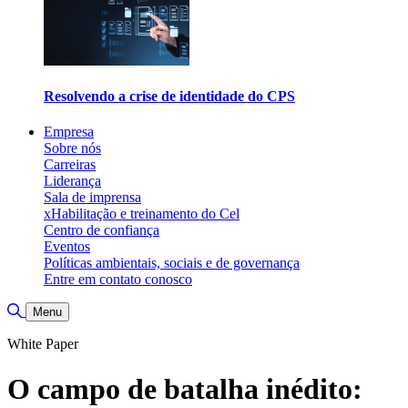
Resolvendo a crise de identidade do CPS
Empresa
Sobre nós
Carreiras
Liderança
Sala de imprensa
xHabilitação e treinamento do Cel
Centro de confiança
Eventos
Políticas ambientais, sociais e de governança
Entre em contato conosco
Alternar pesquisa
Menu
White Paper
O campo de batalha inédito: