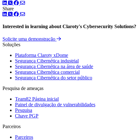
LinkedIn
Twitter
Facebook
Share
LinkedIn
Twitter
Facebook
Interested in learning about Claroty's Cybersecurity Solutions?
Solicite uma demonstração
Soluções
Plataforma Claroty xDome
Segurança Cibernética industrial
Segurança Cibernética na área de saúde
Segurança Cibernética comercial
Segurança Cibernética do setor público
Pesquisa de ameaças
Team82 Página inicial
Painel de divulgação de vulnerabilidades
Pesquisa
Chave PGP
Parceiros
Parceiros