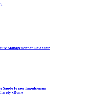
ty.
sure Management at Ohio State
 de Saúde Fraser Impulsionam
 Claroty xDome