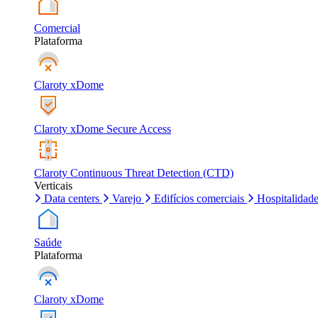
Comercial
Plataforma
Claroty xDome
Claroty xDome Secure Access
Claroty Continuous Threat Detection (CTD)
Verticais
Data centers
Varejo
Edifícios comerciais
Hospitalidad
Saúde
Plataforma
Claroty xDome