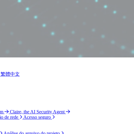
繁體中文
am
Claire, the AI Security Agent
ão de rede
Acesso seguro
Análise do arquivo do projeto