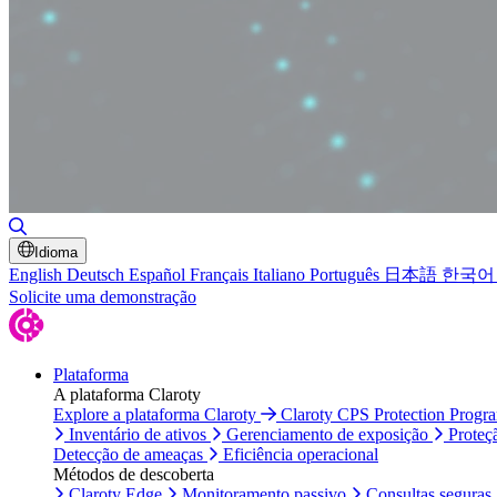
Alternar pesquisa
Idioma
English
Deutsch
Español
Français
Italiano
Português
日本語
한국어
Solicite uma demonstração
Plataforma
A plataforma Claroty
Explore a plataforma Claroty
Claroty CPS Protection Progr
Inventário de ativos
Gerenciamento de exposição
Proteç
Detecção de ameaças
Eficiência operacional
Métodos de descoberta
Claroty Edge
Monitoramento passivo
Consultas seguras