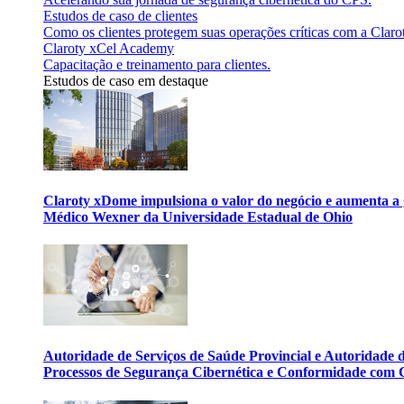
Estudos de caso de clientes
Como os clientes protegem suas operações críticas com a Claro
Claroty xCel Academy
Capacitação e treinamento para clientes.
Estudos de caso em destaque
Claroty xDome impulsiona o valor do negócio e aumenta a 
Médico Wexner da Universidade Estadual de Ohio
Autoridade de Serviços de Saúde Provincial e Autoridade
Processos de Segurança Cibernética e Conformidade com