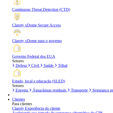
Continuous Threat Detection (CTD)
Claroty xDome Secure Access
Claroty xDome para o governo
Governo Federal dos EUA
Setores
Defesa
Civil
Saúde
Tribal
Estado, local e educação (SLED)
Setores
Energia
Água/águas residuais
Transporte
Segurança pú
Clientes
Para clientes
Claroty Experiência do cliente
Acelerando sua jornada de segurança cibernética do CPS.