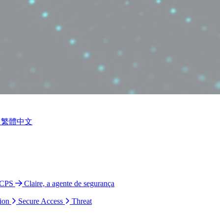
繁體中文
 CPS
Claire, a agente de segurança
ion
Secure Access
Threat