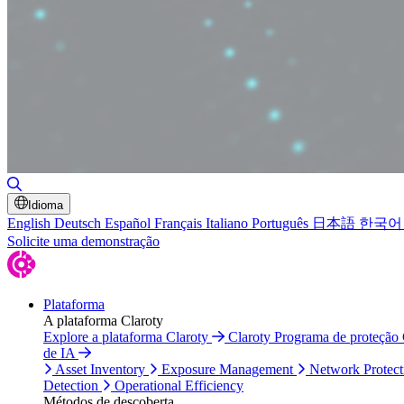
Toggle Search
Idioma
English
Deutsch
Español
Français
Italiano
Português
日本語
한국어
Solicite uma demonstração
Plataforma
A plataforma Claroty
Explore a plataforma Claroty
Claroty Programa de proteção
de IA
Asset Inventory
Exposure Management
Network Protect
Detection
Operational Efficiency
Métodos de descoberta