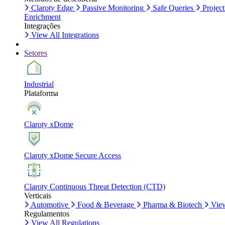
Claroty Edge
Passive Monitoring
Safe Queries
Project
Enrichment
Integrações
View All Integrations
Setores
Industrial
Plataforma
Claroty xDome
Claroty xDome Secure Access
Claroty Continuous Threat Detection (CTD)
Verticais
Automotive
Food & Beverage
Pharma & Biotech
View
Regulamentos
View All Regulations