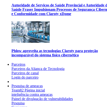
Autoridade de Serviços de Saúde Provincial e Autoridade 
Saúde Fraser Impulsionam Processos de Segurança Cibern
e Conformidade com Claroty xDome
Phlow aproveita as tecnologias Claroty para proteção
incomparável do sistema físico cibernético
Parceiros
Parceiros da Aliança de Tecnologia
Parceiros de canal
Login do parceiro
Pesquisa de ameaças
Team82 Página inicial
inteligência contra ameaças
Painel de divulgação de vulnerabilidades
Pesquisa