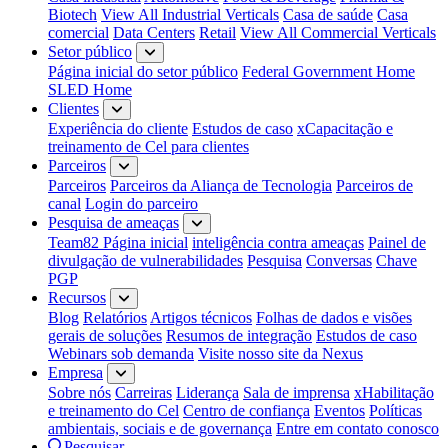
Biotech
View All Industrial Verticals
Casa de saúde
Casa
comercial
Data Centers
Retail
View All Commercial Verticals
Setor público
Página inicial do setor público
Federal Government Home
SLED Home
Clientes
Experiência do cliente
Estudos de caso
xCapacitação e
treinamento de Cel para clientes
Parceiros
Parceiros
Parceiros da Aliança de Tecnologia
Parceiros de
canal
Login do parceiro
Pesquisa de ameaças
Team82 Página inicial
inteligência contra ameaças
Painel de
divulgação de vulnerabilidades
Pesquisa
Conversas
Chave
PGP
Recursos
Blog
Relatórios
Artigos técnicos
Folhas de dados e visões
gerais de soluções
Resumos de integração
Estudos de caso
Webinars sob demanda
Visite nosso site da Nexus
Empresa
Sobre nós
Carreiras
Liderança
Sala de imprensa
xHabilitação
e treinamento do Cel
Centro de confiança
Eventos
Políticas
ambientais, sociais e de governança
Entre em contato conosco
Pesquisar