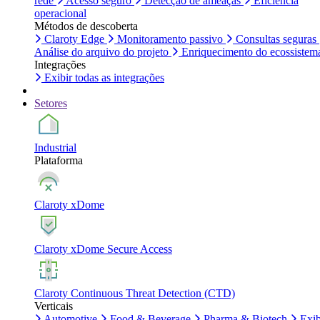
rede
Acesso seguro
Detecção de ameaças
Eficiência
operacional
Métodos de descoberta
Claroty Edge
Monitoramento passivo
Consultas seguras
Análise do arquivo do projeto
Enriquecimento do ecossistem
Integrações
Exibir todas as integrações
Setores
Industrial
Plataforma
Claroty xDome
Claroty xDome Secure Access
Claroty Continuous Threat Detection (CTD)
Verticais
Automotive
Food & Beverage
Pharma & Biotech
Exib