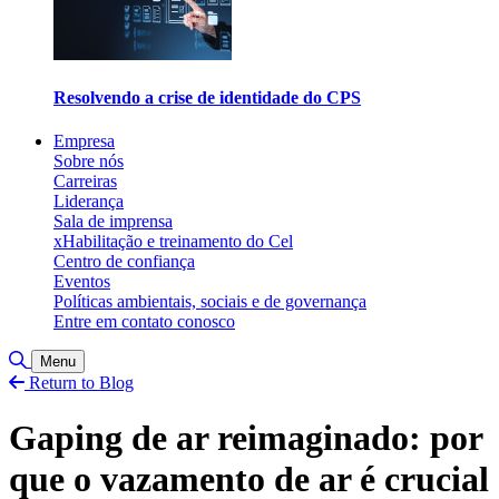
Resolvendo a crise de identidade do CPS
Empresa
Sobre nós
Carreiras
Liderança
Sala de imprensa
xHabilitação e treinamento do Cel
Centro de confiança
Eventos
Políticas ambientais, sociais e de governança
Entre em contato conosco
Alternar pesquisa
Menu
Return to Blog
Gaping de ar reimaginado: por
que o vazamento de ar é crucial