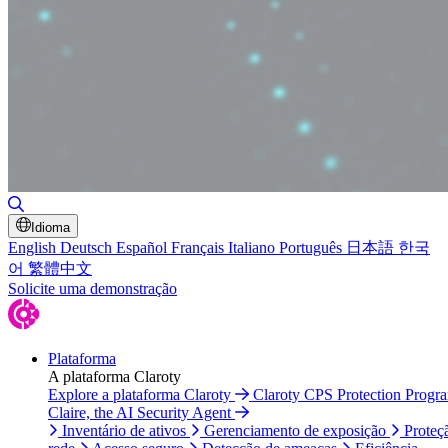
Alternar pesquisa
Idioma
English
Deutsch
Español
Français
Italiano
Português
日本語
한국
어
繁體中文
Solicite uma demonstração
Plataforma
A plataforma Claroty
Explore a plataforma Claroty
Claroty CPS Protection Progr
Claire, the AI Security Agent
Inventário de ativos
Gerenciamento de exposição
Proteç