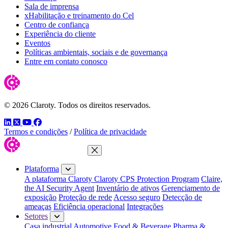
Sala de imprensa
xHabilitação e treinamento do Cel
Centro de confiança
Experiência do cliente
Eventos
Políticas ambientais, sociais e de governança
Entre em contato conosco
© 2026 Claroty. Todos os direitos reservados.
LinkedIn
Twitter
YouTube
Facebook
Termos e condições
/
Política de privacidade
Fechar menu
Plataforma
A plataforma Claroty
Claroty CPS Protection Program
Claire,
the AI Security Agent
Inventário de ativos
Gerenciamento de
exposição
Proteção de rede
Acesso seguro
Detecção de
ameaças
Eficiência operacional
Integrações
Setores
Casa industrial
Automotive
Food & Beverage
Pharma &