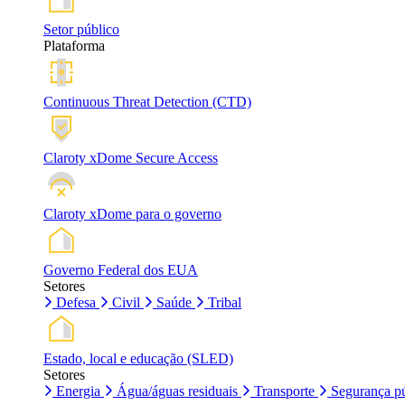
Setor público
Plataforma
Continuous Threat Detection (CTD)
Claroty xDome Secure Access
Claroty xDome para o governo
Governo Federal dos EUA
Setores
Defesa
Civil
Saúde
Tribal
Estado, local e educação (SLED)
Setores
Energia
Água/águas residuais
Transporte
Segurança pú