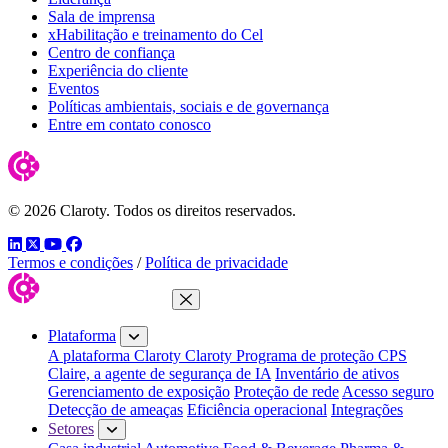
Sala de imprensa
xHabilitação e treinamento do Cel
Centro de confiança
Experiência do cliente
Eventos
Políticas ambientais, sociais e de governança
Entre em contato conosco
© 2026 Claroty. Todos os direitos reservados.
LinkedIn
Twitter
YouTube
Facebook
Termos e condições
/
Política de privacidade
Fechar menu
Plataforma
A plataforma Claroty
Claroty Programa de proteção CPS
Claire, a agente de segurança de IA
Inventário de ativos
Gerenciamento de exposição
Proteção de rede
Acesso seguro
Detecção de ameaças
Eficiência operacional
Integrações
Setores