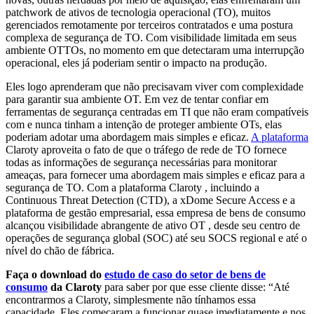
patchwork de ativos de tecnologia operacional (TO), muitos
gerenciados remotamente por terceiros contratados e uma postura
complexa de segurança de TO. Com visibilidade limitada em seus
ambiente OTTOs, no momento em que detectaram uma interrupção
operacional, eles já poderiam sentir o impacto na produção.
Eles logo aprenderam que não precisavam viver com complexidade
para garantir sua ambiente OT. Em vez de tentar confiar em
ferramentas de segurança centradas em TI que não eram compatíveis
com e nunca tinham a intenção de proteger ambiente OTs, elas
poderiam adotar uma abordagem mais simples e eficaz.
A plataforma
Claroty aproveita o fato de que o tráfego de rede de TO fornece
todas as informações de segurança necessárias para monitorar
ameaças, para fornecer uma abordagem mais simples e eficaz para a
segurança de TO. Com a plataforma Claroty , incluindo a
Continuous Threat Detection (CTD), a xDome Secure Access e a
plataforma de gestão empresarial, essa empresa de bens de consumo
alcançou visibilidade abrangente de ativo OT , desde seu centro de
operações de segurança global (SOC) até seu SOCS regional e até o
nível do chão de fábrica.
Faça o download do
estudo de caso do setor de bens de
consumo
da Claroty
para saber por que esse cliente disse: “Até
encontrarmos a Claroty, simplesmente não tínhamos essa
capacidade. Eles começaram a funcionar quase imediatamente e nos