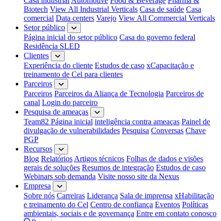
Casa industrial
Automotive
Food & Beverage
Pharma &
Biotech
View All Industrial Verticals
Casa de saúde
Casa
comercial
Data centers
Varejo
View All Commercial Verticals
Setor público
Página inicial do setor público
Casa do governo federal
Residência SLED
Clientes
Experiência do cliente
Estudos de caso
xCapacitação e
treinamento de Cel para clientes
Parceiros
Parceiros
Parceiros da Aliança de Tecnologia
Parceiros de
canal
Login do parceiro
Pesquisa de ameaças
Team82 Página inicial
inteligência contra ameaças
Painel de
divulgação de vulnerabilidades
Pesquisa
Conversas
Chave
PGP
Recursos
Blog
Relatórios
Artigos técnicos
Folhas de dados e visões
gerais de soluções
Resumos de integração
Estudos de caso
Webinars sob demanda
Visite nosso site da Nexus
Empresa
Sobre nós
Carreiras
Liderança
Sala de imprensa
xHabilitação
e treinamento do Cel
Centro de confiança
Eventos
Políticas
ambientais, sociais e de governança
Entre em contato conosco