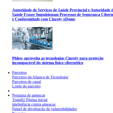
Autoridade de Serviços de Saúde Provincial e Autoridade 
Saúde Fraser Impulsionam Processos de Segurança Cibern
e Conformidade com Claroty xDome
Phlow aproveita as tecnologias Claroty para proteção
incomparável do sistema físico cibernético
Parceiros
Parceiros da Aliança de Tecnologia
Parceiros de canal
Login do parceiro
Pesquisa de ameaças
Team82 Página inicial
inteligência contra ameaças
Painel de divulgação de vulnerabilidades