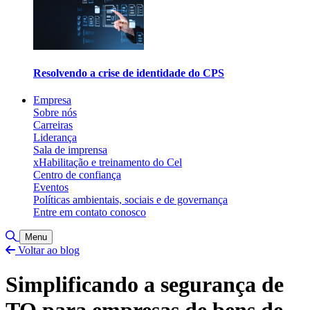
Resolvendo a crise de identidade do CPS
Empresa
Sobre nós
Carreiras
Liderança
Sala de imprensa
xHabilitação e treinamento do Cel
Centro de confiança
Eventos
Políticas ambientais, sociais e de governança
Entre em contato conosco
Alternar pesquisa
Menu
Voltar ao blog
Simplificando a segurança de
TO para empresas de bens de