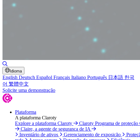
Alternar pesquisa
Idioma
English
Deutsch
Español
Français
Italiano
Português
日本語
한국
어
繁體中文
Solicite uma demonstração
Plataforma
A plataforma Claroty
Explore a plataforma Claroty
Claroty Programa de proteção
Claire, a agente de segurança de IA
Inventário de ativos
Gerenciamento de exposição
Proteç