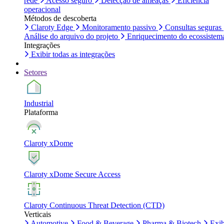
rede
Acesso seguro
Detecção de ameaças
Eficiência
operacional
Métodos de descoberta
Claroty Edge
Monitoramento passivo
Consultas seguras
Análise do arquivo do projeto
Enriquecimento do ecossistem
Integrações
Exibir todas as integrações
Setores
Industrial
Plataforma
Claroty xDome
Claroty xDome Secure Access
Claroty Continuous Threat Detection (CTD)
Verticais
Automotive
Food & Beverage
Pharma & Biotech
Exib