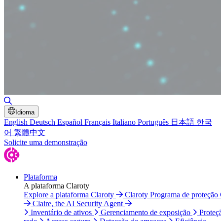
Alternar pesquisa
Idioma
English
Deutsch
Español
Français
Italiano
Português
日本語
한국
어
繁體中文
Solicite uma demonstração
Plataforma
A plataforma Claroty
Explore a plataforma Claroty
Claroty Programa de proteção
Claire, the AI Security Agent
Inventário de ativos
Gerenciamento de exposição
Proteç