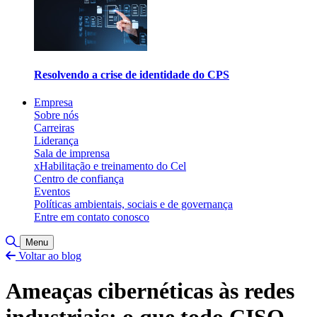
Resolvendo a crise de identidade do CPS
Empresa
Sobre nós
Carreiras
Liderança
Sala de imprensa
xHabilitação e treinamento do Cel
Centro de confiança
Eventos
Políticas ambientais, sociais e de governança
Entre em contato conosco
Alternar pesquisa
Menu
Voltar ao blog
Ameaças cibernéticas às redes
industriais: o que todo CISO