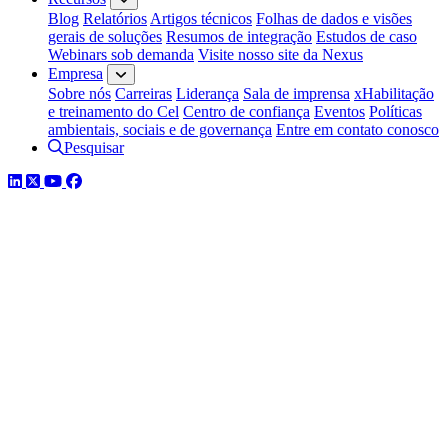
Blog
Relatórios
Artigos técnicos
Folhas de dados e visões
gerais de soluções
Resumos de integração
Estudos de caso
Webinars sob demanda
Visite nosso site da Nexus
Empresa
Sobre nós
Carreiras
Liderança
Sala de imprensa
xHabilitação
e treinamento do Cel
Centro de confiança
Eventos
Políticas
ambientais, sociais e de governança
Entre em contato conosco
Pesquisar
LinkedIn
Twitter
YouTube
Facebook