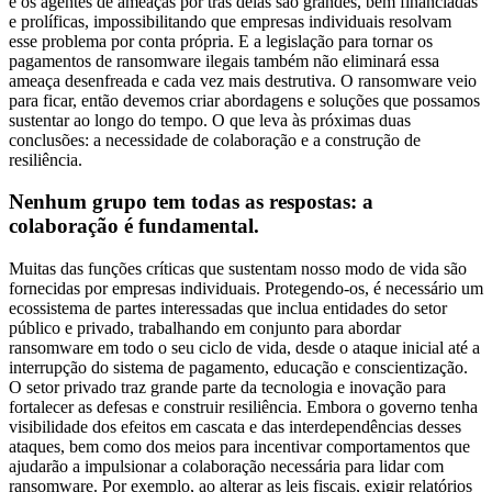
e os agentes de ameaças por trás delas são grandes, bem financiadas
e prolíficas, impossibilitando que empresas individuais resolvam
esse problema por conta própria. E a legislação para tornar os
pagamentos de ransomware ilegais também não eliminará essa
ameaça desenfreada e cada vez mais destrutiva. O ransomware veio
para ficar, então devemos criar abordagens e soluções que possamos
sustentar ao longo do tempo. O que leva às próximas duas
conclusões: a necessidade de colaboração e a construção de
resiliência.
Nenhum grupo tem todas as respostas: a
colaboração é fundamental.
Muitas das funções críticas que sustentam nosso modo de vida são
fornecidas por empresas individuais. Protegendo-os, é necessário um
ecossistema de partes interessadas que inclua entidades do setor
público e privado, trabalhando em conjunto para abordar
ransomware em todo o seu ciclo de vida, desde o ataque inicial até a
interrupção do sistema de pagamento, educação e conscientização.
O setor privado traz grande parte da tecnologia e inovação para
fortalecer as defesas e construir resiliência. Embora o governo tenha
visibilidade dos efeitos em cascata e das interdependências desses
ataques, bem como dos meios para incentivar comportamentos que
ajudarão a impulsionar a colaboração necessária para lidar com
ransomware. Por exemplo, ao alterar as leis fiscais, exigir relatórios