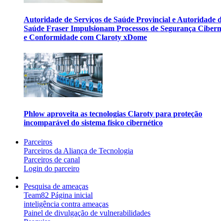
Autoridade de Serviços de Saúde Provincial e Autoridade 
Saúde Fraser Impulsionam Processos de Segurança Cibern
e Conformidade com Claroty xDome
Phlow aproveita as tecnologias Claroty para proteção
incomparável do sistema físico cibernético
Parceiros
Parceiros da Aliança de Tecnologia
Parceiros de canal
Login do parceiro
Pesquisa de ameaças
Team82 Página inicial
inteligência contra ameaças
Painel de divulgação de vulnerabilidades