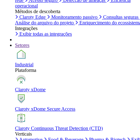
rede
Acesso seguro
Detecção de ameaças
Eficiência
operacional
Métodos de descoberta
Claroty Edge
Monitoramento passivo
Consultas seguras
Análise do arquivo do projeto
Enriquecimento do ecossistem
Integrações
Exibir todas as integrações
Setores
Industrial
Plataforma
Claroty xDome
Claroty xDome Secure Access
Claroty Continuous Threat Detection (CTD)
Verticais
Automotive
Food & Beverage
Pharma & Biotech
Exib