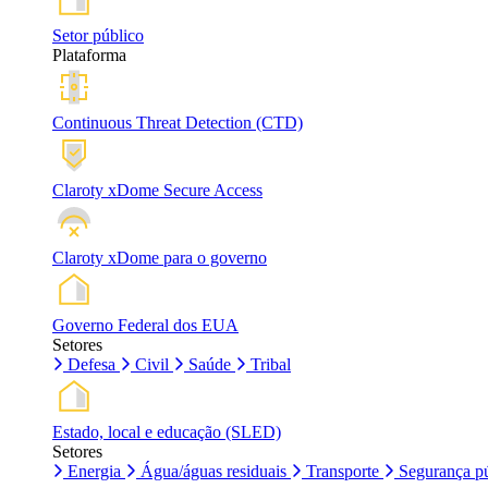
Setor público
Plataforma
Continuous Threat Detection (CTD)
Claroty xDome Secure Access
Claroty xDome para o governo
Governo Federal dos EUA
Setores
Defesa
Civil
Saúde
Tribal
Estado, local e educação (SLED)
Setores
Energia
Água/águas residuais
Transporte
Segurança pú