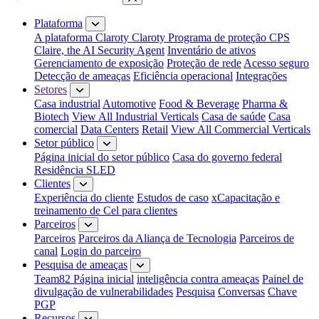
Fechar menu
Plataforma
A plataforma Claroty
Claroty Programa de proteção CPS
Claire, the AI Security Agent
Inventário de ativos
Gerenciamento de exposição
Proteção de rede
Acesso seguro
Detecção de ameaças
Eficiência operacional
Integrações
Setores
Casa industrial
Automotive
Food & Beverage
Pharma &
Biotech
View All Industrial Verticals
Casa de saúde
Casa
comercial
Data Centers
Retail
View All Commercial Verticals
Setor público
Página inicial do setor público
Casa do governo federal
Residência SLED
Clientes
Experiência do cliente
Estudos de caso
xCapacitação e
treinamento de Cel para clientes
Parceiros
Parceiros
Parceiros da Aliança de Tecnologia
Parceiros de
canal
Login do parceiro
Pesquisa de ameaças
Team82 Página inicial
inteligência contra ameaças
Painel de
divulgação de vulnerabilidades
Pesquisa
Conversas
Chave
PGP
Recursos