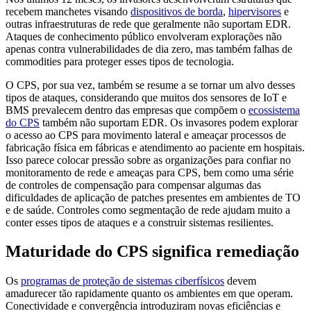
recebem manchetes visando
dispositivos de borda
,
hipervisores
e
outras infraestruturas de rede que geralmente não suportam EDR.
Ataques de conhecimento público envolveram explorações não
apenas contra vulnerabilidades de dia zero, mas também falhas de
commodities para proteger esses tipos de tecnologia.
O CPS, por sua vez, também se resume a se tornar um alvo desses
tipos de ataques, considerando que muitos dos sensores de IoT e
BMS prevalecem dentro das empresas que compõem o
ecossistema
do CPS
também não suportam EDR. Os invasores podem explorar
o acesso ao CPS para movimento lateral e ameaçar processos de
fabricação física em fábricas e atendimento ao paciente em hospitais.
Isso parece colocar pressão sobre as organizações para confiar no
monitoramento de rede e ameaças para CPS, bem como uma série
de controles de compensação para compensar algumas das
dificuldades de aplicação de patches presentes em ambientes de TO
e de saúde. Controles como segmentação de rede ajudam muito a
conter esses tipos de ataques e a construir sistemas resilientes.
Maturidade do CPS significa remediação
Os
programas de proteção de sistemas ciberfísicos
devem
amadurecer tão rapidamente quanto os ambientes em que operam.
Conectividade e convergência introduziram novas eficiências e