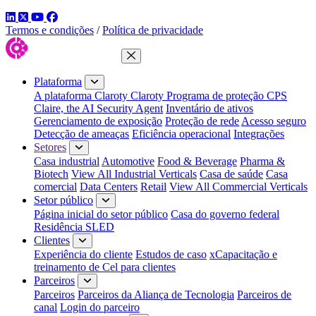
LinkedIn
Twitter
YouTube
Facebook
Termos e condições
/
Política de privacidade
Fechar menu
Plataforma
A plataforma Claroty
Claroty Programa de proteção CPS
Claire, the AI Security Agent
Inventário de ativos
Gerenciamento de exposição
Proteção de rede
Acesso seguro
Detecção de ameaças
Eficiência operacional
Integrações
Setores
Casa industrial
Automotive
Food & Beverage
Pharma &
Biotech
View All Industrial Verticals
Casa de saúde
Casa
comercial
Data Centers
Retail
View All Commercial Verticals
Setor público
Página inicial do setor público
Casa do governo federal
Residência SLED
Clientes
Experiência do cliente
Estudos de caso
xCapacitação e
treinamento de Cel para clientes
Parceiros
Parceiros
Parceiros da Aliança de Tecnologia
Parceiros de
canal
Login do parceiro