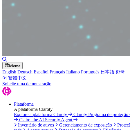
Alternar pesquisa
Idioma
English
Deutsch
Español
Français
Italiano
Português
日本語
한국
어
繁體中文
Solicite uma demonstração
Plataforma
A plataforma Claroty
Explore a plataforma Claroty
Claroty Programa de proteção
Claire, the AI Security Agent
Inventário de ativos
Gerenciamento de exposição
Proteç