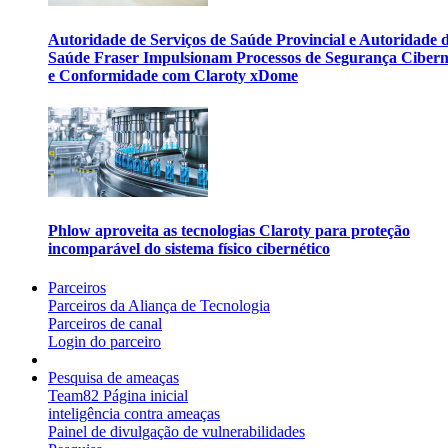
Autoridade de Serviços de Saúde Provincial e Autoridade 
Saúde Fraser Impulsionam Processos de Segurança Cibern
e Conformidade com Claroty xDome
Phlow aproveita as tecnologias Claroty para proteção
incomparável do sistema físico cibernético
Parceiros
Parceiros da Aliança de Tecnologia
Parceiros de canal
Login do parceiro
Pesquisa de ameaças
Team82 Página inicial
inteligência contra ameaças
Painel de divulgação de vulnerabilidades