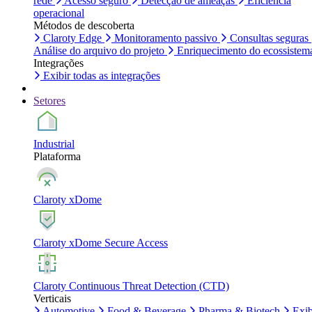
rede
Acesso seguro
Detecção de ameaças
Eficiência
operacional
Métodos de descoberta
Claroty Edge
Monitoramento passivo
Consultas seguras
Análise do arquivo do projeto
Enriquecimento do ecossistem
Integrações
Exibir todas as integrações
Setores
Industrial
Plataforma
Claroty xDome
Claroty xDome Secure Access
Claroty Continuous Threat Detection (CTD)
Verticais
Automotive
Food & Beverage
Pharma & Biotech
Exib