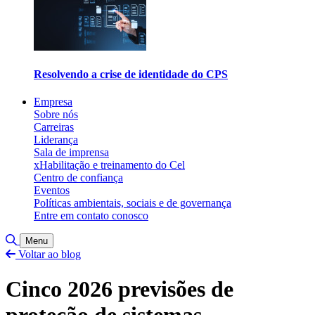
Resolvendo a crise de identidade do CPS
Empresa
Sobre nós
Carreiras
Liderança
Sala de imprensa
xHabilitação e treinamento do Cel
Centro de confiança
Eventos
Políticas ambientais, sociais e de governança
Entre em contato conosco
Alternar pesquisa
Menu
Voltar ao blog
Cinco 2026 previsões de
proteção de sistemas