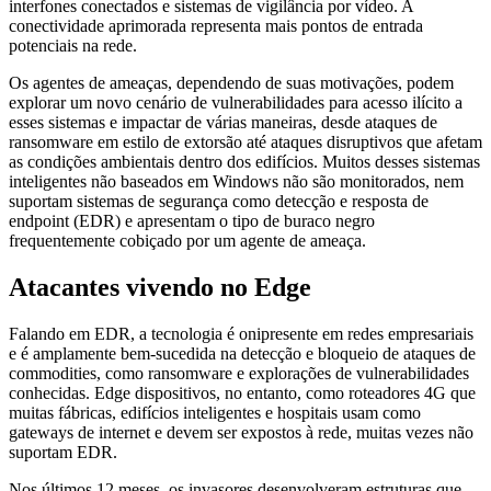
interfones conectados e sistemas de vigilância por vídeo. A
conectividade aprimorada representa mais pontos de entrada
potenciais na rede.
Os agentes de ameaças, dependendo de suas motivações, podem
explorar um novo cenário de vulnerabilidades para acesso ilícito a
esses sistemas e impactar de várias maneiras, desde ataques de
ransomware em estilo de extorsão até ataques disruptivos que afetam
as condições ambientais dentro dos edifícios. Muitos desses sistemas
inteligentes não baseados em Windows não são monitorados, nem
suportam sistemas de segurança como detecção e resposta de
endpoint (EDR) e apresentam o tipo de buraco negro
frequentemente cobiçado por um agente de ameaça.
Atacantes vivendo no Edge
Falando em EDR, a tecnologia é onipresente em redes empresariais
e é amplamente bem-sucedida na detecção e bloqueio de ataques de
commodities, como ransomware e explorações de vulnerabilidades
conhecidas. Edge dispositivos, no entanto, como roteadores 4G que
muitas fábricas, edifícios inteligentes e hospitais usam como
gateways de internet e devem ser expostos à rede, muitas vezes não
suportam EDR.
Nos últimos 12 meses, os invasores desenvolveram estruturas que