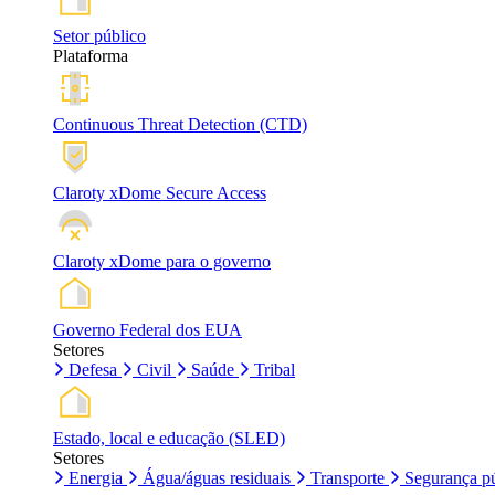
Setor público
Plataforma
Continuous Threat Detection (CTD)
Claroty xDome Secure Access
Claroty xDome para o governo
Governo Federal dos EUA
Setores
Defesa
Civil
Saúde
Tribal
Estado, local e educação (SLED)
Setores
Energia
Água/águas residuais
Transporte
Segurança pú