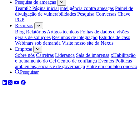
Pesquisa de ameaças
Team82 Página inicial
inteligência contra ameaças
Painel de
divulgação de vulnerabilidades
Pesquisa
Conversas
Chave
PGP
Recursos
Blog
Relatórios
Artigos técnicos
Folhas de dados e visões
gerais de soluções
Resumos de integração
Estudos de caso
Webinars sob demanda
Visite nosso site da Nexus
Empresa
Sobre nós
Carreiras
Liderança
Sala de imprensa
xHabilitação
e treinamento do Cel
Centro de confiança
Eventos
Políticas
ambientais, sociais e de governança
Entre em contato conosco
Pesquisar
LinkedIn
Twitter
YouTube
Facebook