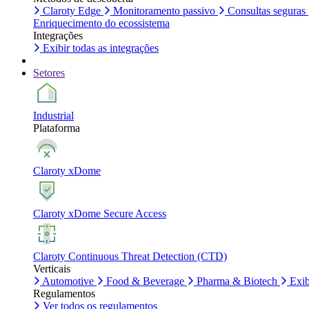
Claroty Edge
Monitoramento passivo
Consultas seguras
Enriquecimento do ecossistema
Integrações
Exibir todas as integrações
Setores
Industrial
Plataforma
Claroty xDome
Claroty xDome Secure Access
Claroty Continuous Threat Detection (CTD)
Verticais
Automotive
Food & Beverage
Pharma & Biotech
Exib
Regulamentos
Ver todos os regulamentos