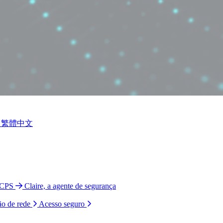
繁體中文
 CPS
Claire, a agente de segurança
ão de rede
Acesso seguro