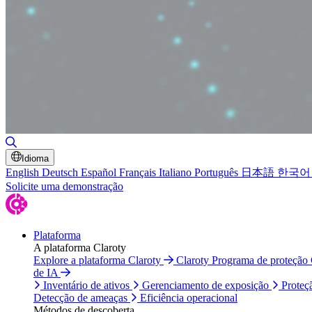
Alternar pesquisa
Idioma
English
Deutsch
Español
Français
Italiano
Português
日本語
한국어
Solicite uma demonstração
Plataforma
A plataforma Claroty
Explore a plataforma Claroty
Claroty Programa de proteção
de IA
Inventário de ativos
Gerenciamento de exposição
Proteç
Detecção de ameaças
Eficiência operacional
Métodos de descoberta