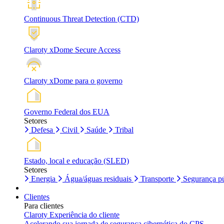
Continuous Threat Detection (CTD)
Claroty xDome Secure Access
Claroty xDome para o governo
Governo Federal dos EUA
Setores
Defesa
Civil
Saúde
Tribal
Estado, local e educação (SLED)
Setores
Energia
Água/águas residuais
Transporte
Segurança pú
Clientes
Para clientes
Claroty Experiência do cliente
Acelerando sua jornada de segurança cibernética do CPS.