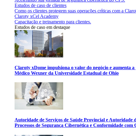
Estudos de caso de clientes
Como os clientes protegem suas operações críticas com a Claro
Claroty xCel Academy
Capacitação e treinamento para clientes.
Estudos de caso em destaque
Claroty xDome impulsiona o valor do negócio e aumenta a 
Médico Wexner da Universidade Estadual de Ohio
Autoridade de Serviços de Saúde Provincial e Autoridade
Processos de Segurança Cibernética e Conformidade com