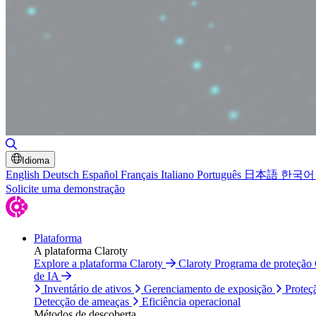
Alternar pesquisa
Idioma
English
Deutsch
Español
Français
Italiano
Português
日本語
한국어
Solicite uma demonstração
Plataforma
A plataforma Claroty
Explore a plataforma Claroty
Claroty Programa de proteção
de IA
Inventário de ativos
Gerenciamento de exposição
Proteç
Detecção de ameaças
Eficiência operacional
Métodos de descoberta