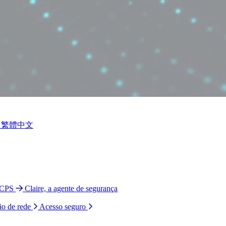
繁體中文
 CPS
Claire, a agente de segurança
ão de rede
Acesso seguro