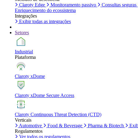
Claroty Edge
Monitoramento passivo
Consultas seguras
Enriquecimento do ecossistema
Integrações
Exibir todas as integrações
Setores
Industrial
Plataforma
Claroty xDome
Claroty xDome Secure Access
Claroty Continuous Threat Detection (CTD)
Verticais
Automotive
Food & Beverage
Pharma & Biotech
Exib
Regulamentos
Ver todos os regulamentos