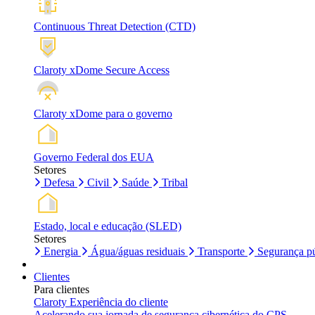
Continuous Threat Detection (CTD)
Claroty xDome Secure Access
Claroty xDome para o governo
Governo Federal dos EUA
Setores
Defesa
Civil
Saúde
Tribal
Estado, local e educação (SLED)
Setores
Energia
Água/águas residuais
Transporte
Segurança pú
Clientes
Para clientes
Claroty Experiência do cliente
Acelerando sua jornada de segurança cibernética do CPS.