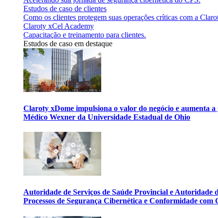
Estudos de caso de clientes
Como os clientes protegem suas operações críticas com a Claro
Claroty xCel Academy
Capacitação e treinamento para clientes.
Estudos de caso em destaque
Claroty xDome impulsiona o valor do negócio e aumenta a 
Médico Wexner da Universidade Estadual de Ohio
Autoridade de Serviços de Saúde Provincial e Autoridade
Processos de Segurança Cibernética e Conformidade com