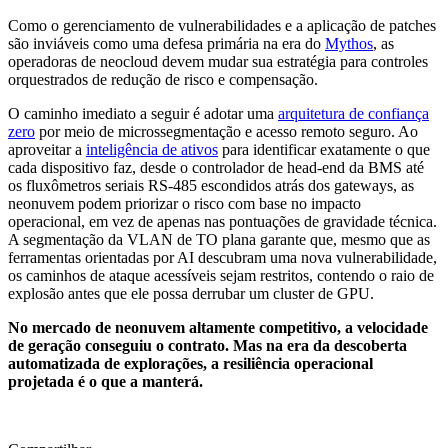
Como o gerenciamento de vulnerabilidades e a aplicação de patches
são inviáveis como uma defesa primária na era do
Mythos
, as
operadoras de neocloud devem mudar sua estratégia para controles
orquestrados de redução de risco e compensação.
O caminho imediato a seguir é adotar uma
arquitetura de confiança
zero
por meio de microssegmentação e acesso remoto seguro. Ao
aproveitar a
inteligência de ativos
para identificar exatamente o que
cada dispositivo faz, desde o controlador de head-end da BMS até
os fluxômetros seriais RS-485 escondidos atrás dos gateways, as
neonuvem podem priorizar o risco com base no impacto
operacional, em vez de apenas nas pontuações de gravidade técnica.
A segmentação da VLAN de TO plana garante que, mesmo que as
ferramentas orientadas por AI descubram uma nova vulnerabilidade,
os caminhos de ataque acessíveis sejam restritos, contendo o raio de
explosão antes que ele possa derrubar um cluster de GPU.
No mercado de neonuvem altamente competitivo, a velocidade
de geração conseguiu o contrato. Mas na era da descoberta
automatizada de explorações, a resiliência operacional
projetada é o que a manterá.