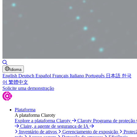
Alternar pesquisa
Idioma
English
Deutsch
Español
Français
Italiano
Português
日本語
한국
어
繁體中文
Solicite uma demonstração
Plataforma
A plataforma Claroty
Explore a plataforma Claroty
Claroty Programa de proteção
Claire, a agente de segurança de IA
Inventário de ativos
Gerenciamento de exposição
Proteç