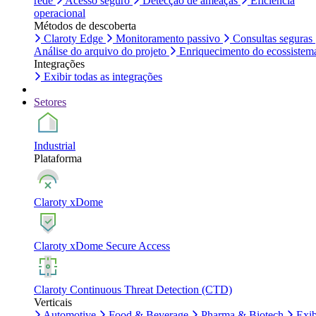
rede
Acesso seguro
Detecção de ameaças
Eficiência
operacional
Métodos de descoberta
Claroty Edge
Monitoramento passivo
Consultas seguras
Análise do arquivo do projeto
Enriquecimento do ecossistem
Integrações
Exibir todas as integrações
Setores
Industrial
Plataforma
Claroty xDome
Claroty xDome Secure Access
Claroty Continuous Threat Detection (CTD)
Verticais
Automotive
Food & Beverage
Pharma & Biotech
Exib