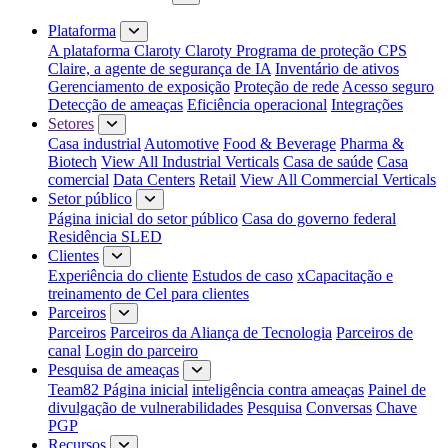
Fechar menu
Plataforma
A plataforma Claroty
Claroty Programa de proteção CPS
Claire, a agente de segurança de IA
Inventário de ativos
Gerenciamento de exposição
Proteção de rede
Acesso seguro
Detecção de ameaças
Eficiência operacional
Integrações
Setores
Casa industrial
Automotive
Food & Beverage
Pharma &
Biotech
View All Industrial Verticals
Casa de saúde
Casa
comercial
Data Centers
Retail
View All Commercial Verticals
Setor público
Página inicial do setor público
Casa do governo federal
Residência SLED
Clientes
Experiência do cliente
Estudos de caso
xCapacitação e
treinamento de Cel para clientes
Parceiros
Parceiros
Parceiros da Aliança de Tecnologia
Parceiros de
canal
Login do parceiro
Pesquisa de ameaças
Team82 Página inicial
inteligência contra ameaças
Painel de
divulgação de vulnerabilidades
Pesquisa
Conversas
Chave
PGP
Recursos