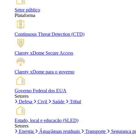
Setor público
Plataforma
Continuous Threat Detection (CTD)
Claroty xDome Secure Access
Claroty xDome para o governo
Governo Federal dos EUA
Setores
Defesa
Civil
Saúde
Tribal
Estado, local e educação (SLED)
Setores
Energia
Água/águas residuais
Transporte
Segurança pú