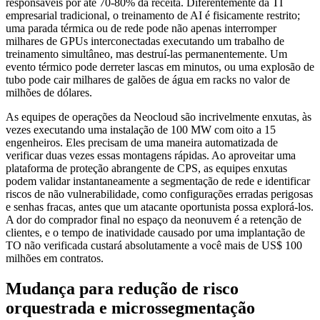
responsáveis por até 70-80% da receita. Diferentemente da TI
empresarial tradicional, o treinamento de AI é fisicamente restrito;
uma parada térmica ou de rede pode não apenas interromper
milhares de GPUs interconectadas executando um trabalho de
treinamento simultâneo, mas destruí-las permanentemente. Um
evento térmico pode derreter lascas em minutos, ou uma explosão de
tubo pode cair milhares de galões de água em racks no valor de
milhões de dólares.
As equipes de operações da Neocloud são incrivelmente enxutas, às
vezes executando uma instalação de 100 MW com oito a 15
engenheiros. Eles precisam de uma maneira automatizada de
verificar duas vezes essas montagens rápidas. Ao aproveitar uma
plataforma de proteção abrangente de CPS, as equipes enxutas
podem validar instantaneamente a segmentação de rede e identificar
riscos de não vulnerabilidade, como configurações erradas perigosas
e senhas fracas, antes que um atacante oportunista possa explorá-los.
A dor do comprador final no espaço da neonuvem é a retenção de
clientes, e o tempo de inatividade causado por uma implantação de
TO não verificada custará absolutamente a você mais de US$ 100
milhões em contratos.
Mudança para redução de risco
orquestrada e microssegmentação