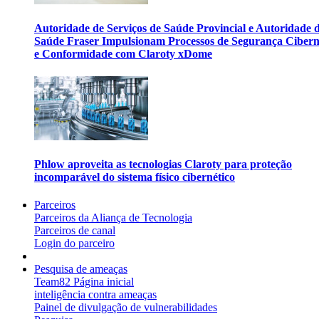
Autoridade de Serviços de Saúde Provincial e Autoridade 
Saúde Fraser Impulsionam Processos de Segurança Cibern
e Conformidade com Claroty xDome
Phlow aproveita as tecnologias Claroty para proteção
incomparável do sistema físico cibernético
Parceiros
Parceiros da Aliança de Tecnologia
Parceiros de canal
Login do parceiro
Pesquisa de ameaças
Team82 Página inicial
inteligência contra ameaças
Painel de divulgação de vulnerabilidades