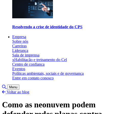
Resolvendo a crise de identidade do CPS
Empresa
Sobre nós
Carreiras
Liderança
Sala de imprensa
xHabilitação e treinamento do Cel
Centro de confiança
Eventos
Políticas ambientais, sociais e de governança
Entre em contato conosco
Alternar pesquisa
Menu
Voltar ao blog
Como as neonuvem podem
defender redes planas contra