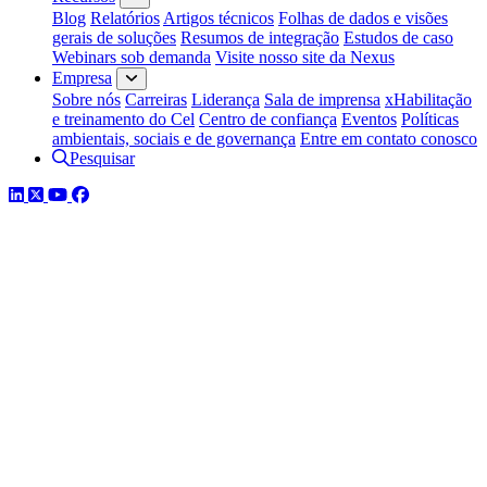
Blog
Relatórios
Artigos técnicos
Folhas de dados e visões
gerais de soluções
Resumos de integração
Estudos de caso
Webinars sob demanda
Visite nosso site da Nexus
Empresa
Sobre nós
Carreiras
Liderança
Sala de imprensa
xHabilitação
e treinamento do Cel
Centro de confiança
Eventos
Políticas
ambientais, sociais e de governança
Entre em contato conosco
Pesquisar
LinkedIn
Twitter
YouTube
Facebook