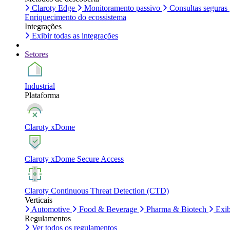
Claroty Edge
Monitoramento passivo
Consultas seguras
Enriquecimento do ecossistema
Integrações
Exibir todas as integrações
Setores
Industrial
Plataforma
Claroty xDome
Claroty xDome Secure Access
Claroty Continuous Threat Detection (CTD)
Verticais
Automotive
Food & Beverage
Pharma & Biotech
Exib
Regulamentos
Ver todos os regulamentos