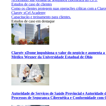
Estudos de caso de clientes
Como os clientes protegem suas operações críticas com a Claro
Claroty xCel Academy
Capacitação e treinamento para clientes.
Estudos de caso em destaque
Claroty xDome impulsiona o valor do negócio e aumenta a 
Médico Wexner da Universidade Estadual de Ohio
Autoridade de Serviços de Saúde Provincial e Autoridade
Processos de Segurança Cibernética e Conformidade com