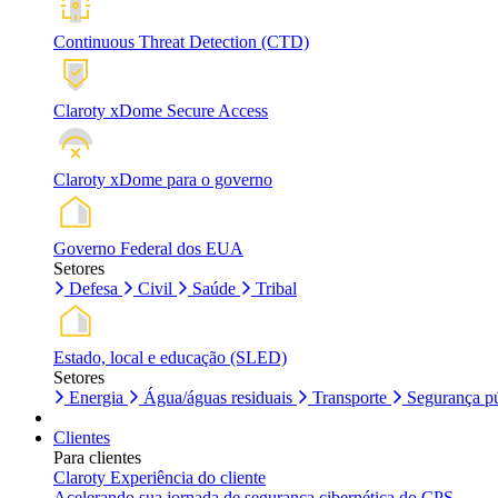
Continuous Threat Detection (CTD)
Claroty xDome Secure Access
Claroty xDome para o governo
Governo Federal dos EUA
Setores
Defesa
Civil
Saúde
Tribal
Estado, local e educação (SLED)
Setores
Energia
Água/águas residuais
Transporte
Segurança pú
Clientes
Para clientes
Claroty Experiência do cliente
Acelerando sua jornada de segurança cibernética do CPS.