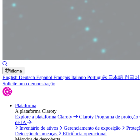
Alternar pesquisa
Idioma
English
Deutsch
Español
Français
Italiano
Português
日本語
한국어
Solicite uma demonstração
Plataforma
A plataforma Claroty
Explore a plataforma Claroty
Claroty Programa de proteção
de IA
Inventário de ativos
Gerenciamento de exposição
Proteç
Detecção de ameaças
Eficiência operacional
Métodos de descoberta