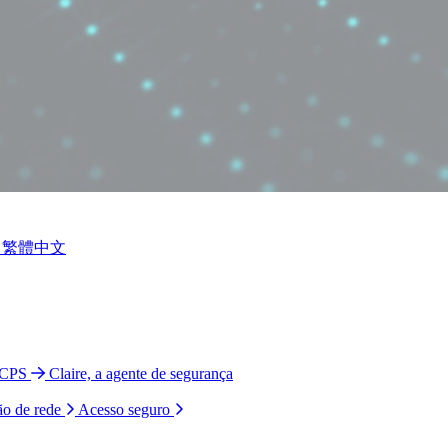
繁體中文
 CPS
Claire, a agente de segurança
ão de rede
Acesso seguro