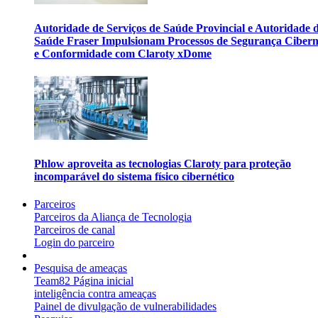
Autoridade de Serviços de Saúde Provincial e Autoridade 
Saúde Fraser Impulsionam Processos de Segurança Cibern
e Conformidade com Claroty xDome
Phlow aproveita as tecnologias Claroty para proteção
incomparável do sistema físico cibernético
Parceiros
Parceiros da Aliança de Tecnologia
Parceiros de canal
Login do parceiro
Pesquisa de ameaças
Team82 Página inicial
inteligência contra ameaças
Painel de divulgação de vulnerabilidades