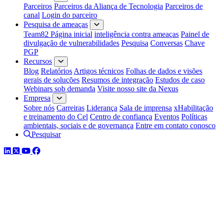
Parceiros
Parceiros da Aliança de Tecnologia
Parceiros de
canal
Login do parceiro
Pesquisa de ameaças
Team82 Página inicial
inteligência contra ameaças
Painel de
divulgação de vulnerabilidades
Pesquisa
Conversas
Chave
PGP
Recursos
Blog
Relatórios
Artigos técnicos
Folhas de dados e visões
gerais de soluções
Resumos de integração
Estudos de caso
Webinars sob demanda
Visite nosso site da Nexus
Empresa
Sobre nós
Carreiras
Liderança
Sala de imprensa
xHabilitação
e treinamento do Cel
Centro de confiança
Eventos
Políticas
ambientais, sociais e de governança
Entre em contato conosco
Pesquisar
LinkedIn
Twitter
YouTube
Facebook