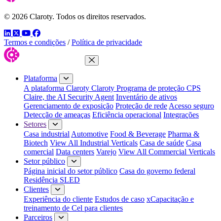
© 2026 Claroty. Todos os direitos reservados.
LinkedIn
Twitter
YouTube
Facebook
Termos e condições
/
Política de privacidade
Fechar menu
Plataforma
A plataforma Claroty
Claroty Programa de proteção CPS
Claire, the AI Security Agent
Inventário de ativos
Gerenciamento de exposição
Proteção de rede
Acesso seguro
Detecção de ameaças
Eficiência operacional
Integrações
Setores
Casa industrial
Automotive
Food & Beverage
Pharma &
Biotech
View All Industrial Verticals
Casa de saúde
Casa
comercial
Data centers
Varejo
View All Commercial Verticals
Setor público
Página inicial do setor público
Casa do governo federal
Residência SLED
Clientes
Experiência do cliente
Estudos de caso
xCapacitação e
treinamento de Cel para clientes
Parceiros