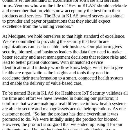
contains set the standard of excellence for software and services
firms. Vendors who win the title of ‘Best in KLAS’ should celebrate
and remember that providers now accept only the best from their
products and services. The Best in KLAS award serves as a signal
to provider and payer organizations that they should expect
excellence from the winning vendors.”
At Medigate, we hold ourselves to that high standard of excellence.
We are committed to providing the security that healthcare
organizations can use to enable their business. Our platform gives
security, biomed, and business leaders the data they need to make
better security and asset management decisions that reduce risks and
lead to better patient outcomes. With unmatched device
identification and industry workflow knowledge, we strive to give
healthcare organizations the insights and tools they need to
accelerate their transformation to a smart, connected health system
and enable the delivery of value-based care.
To be named Best in KLAS for Healthcare IoT Security validates all
the time and effort we have invested in building our platform; it
confirms that we are making a real difference in how health systems
are able to secure and manage assets across their operations. As one
customer noted, “So far, the product has done everything it was
promoted to do. We were initially using the product for biomed.
However, the product is so good that we ended up using it for our
entire network. The product checks every single device in our