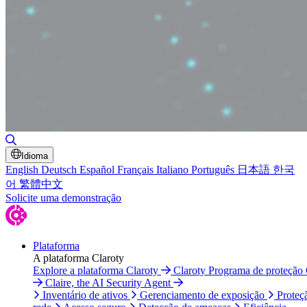
Alternar pesquisa
Idioma
English
Deutsch
Español
Français
Italiano
Português
日本語
한국
어
繁體中文
Solicite uma demonstração
Plataforma
A plataforma Claroty
Explore a plataforma Claroty
Claroty Programa de proteção
Claire, the AI Security Agent
Inventário de ativos
Gerenciamento de exposição
Proteç