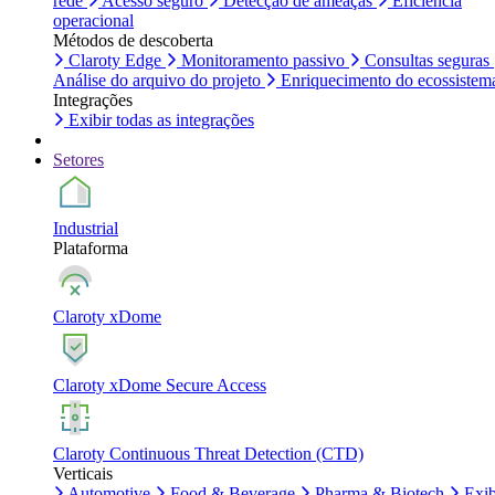
rede
Acesso seguro
Detecção de ameaças
Eficiência
operacional
Métodos de descoberta
Claroty Edge
Monitoramento passivo
Consultas seguras
Análise do arquivo do projeto
Enriquecimento do ecossistem
Integrações
Exibir todas as integrações
Setores
Industrial
Plataforma
Claroty xDome
Claroty xDome Secure Access
Claroty Continuous Threat Detection (CTD)
Verticais
Automotive
Food & Beverage
Pharma & Biotech
Exib