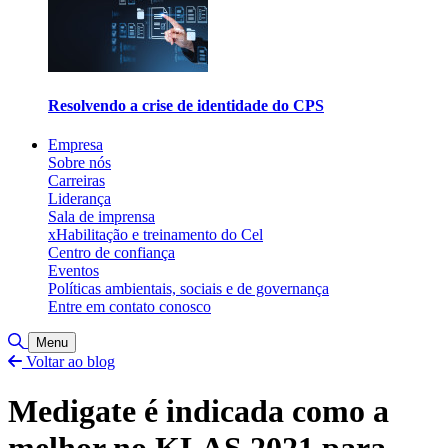
Resolvendo a crise de identidade do CPS
Empresa
Sobre nós
Carreiras
Liderança
Sala de imprensa
xHabilitação e treinamento do Cel
Centro de confiança
Eventos
Políticas ambientais, sociais e de governança
Entre em contato conosco
Alternar pesquisa
Menu
Voltar ao blog
Medigate é indicada como a
melhor no KLAS 2021 para