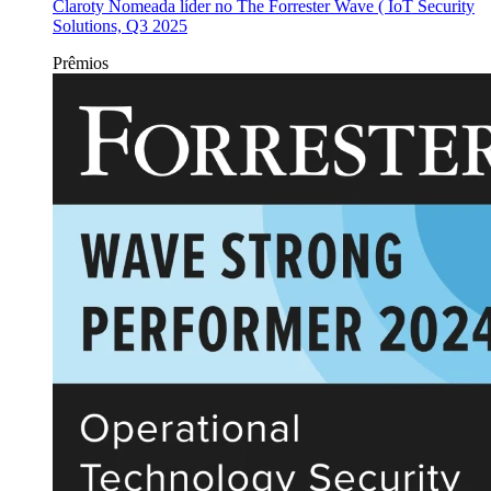
Claroty Nomeada líder no The Forrester Wave ( IoT Security
Solutions, Q3 2025
Prêmios