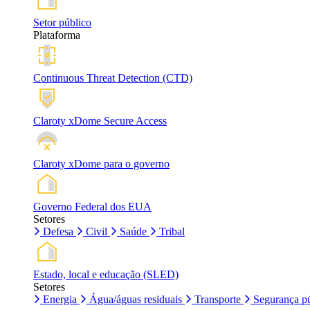
Setor público
Plataforma
Continuous Threat Detection (CTD)
Claroty xDome Secure Access
Claroty xDome para o governo
Governo Federal dos EUA
Setores
Defesa
Civil
Saúde
Tribal
Estado, local e educação (SLED)
Setores
Energia
Água/águas residuais
Transporte
Segurança pú