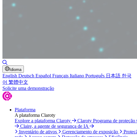
Alternar pesquisa
Idioma
English
Deutsch
Español
Français
Italiano
Português
日本語
한국
어
繁體中文
Solicite uma demonstração
Plataforma
A plataforma Claroty
Explore a plataforma Claroty
Claroty Programa de proteção
Claire, a agente de segurança de IA
Inventário de ativos
Gerenciamento de exposição
Proteç