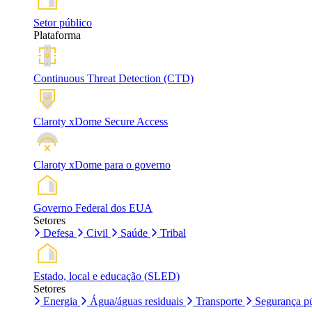
Setor público
Plataforma
Continuous Threat Detection (CTD)
Claroty xDome Secure Access
Claroty xDome para o governo
Governo Federal dos EUA
Setores
Defesa
Civil
Saúde
Tribal
Estado, local e educação (SLED)
Setores
Energia
Água/águas residuais
Transporte
Segurança pú