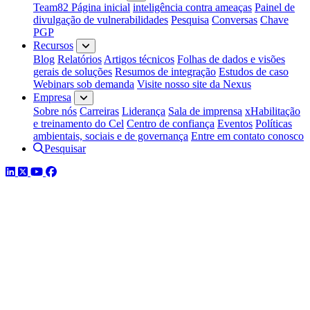
Team82 Página inicial
inteligência contra ameaças
Painel de
divulgação de vulnerabilidades
Pesquisa
Conversas
Chave
PGP
Recursos
Blog
Relatórios
Artigos técnicos
Folhas de dados e visões
gerais de soluções
Resumos de integração
Estudos de caso
Webinars sob demanda
Visite nosso site da Nexus
Empresa
Sobre nós
Carreiras
Liderança
Sala de imprensa
xHabilitação
e treinamento do Cel
Centro de confiança
Eventos
Políticas
ambientais, sociais e de governança
Entre em contato conosco
Pesquisar
LinkedIn
Twitter
YouTube
Facebook