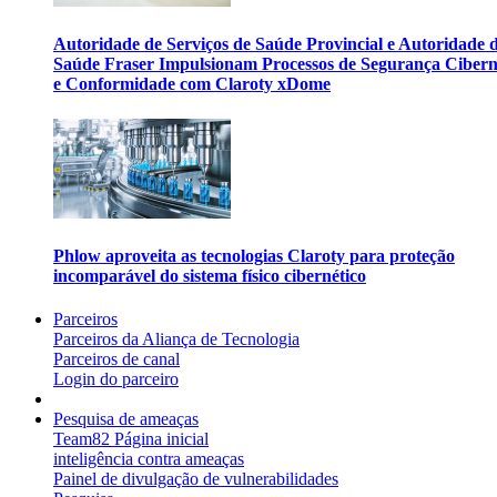
Autoridade de Serviços de Saúde Provincial e Autoridade 
Saúde Fraser Impulsionam Processos de Segurança Cibern
e Conformidade com Claroty xDome
Phlow aproveita as tecnologias Claroty para proteção
incomparável do sistema físico cibernético
Parceiros
Parceiros da Aliança de Tecnologia
Parceiros de canal
Login do parceiro
Pesquisa de ameaças
Team82 Página inicial
inteligência contra ameaças
Painel de divulgação de vulnerabilidades