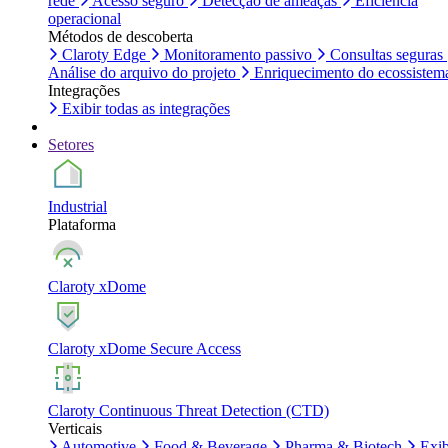
rede
Acesso seguro
Detecção de ameaças
Eficiência
operacional
Métodos de descoberta
Claroty Edge
Monitoramento passivo
Consultas seguras
Análise do arquivo do projeto
Enriquecimento do ecossistem
Integrações
Exibir todas as integrações
Setores
Industrial
Plataforma
Claroty xDome
Claroty xDome Secure Access
Claroty Continuous Threat Detection (CTD)
Verticais
Automotive
Food & Beverage
Pharma & Biotech
Exib