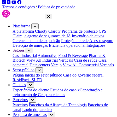
LinkedIn
Twitter
YouTube
Facebook
Termos e condições
/
Política de privacidade
Fechar menu
Plataforma
A plataforma Claroty
Claroty Programa de proteção CPS
Claire, a agente de segurança de IA
Inventário de ativos
Gerenciamento de exposição
Proteção de rede
Acesso seguro
Detecção de ameaças
Eficiência operacional
Integrações
Setores
Casa industrial
Automotive
Food & Beverage
Pharma &
Biotech
View All Industrial Verticals
Casa de saúde
Casa
comercial
Data centers
Varejo
View All Commercial Verticals
Setor público
Página inicial do setor público
Casa do governo federal
Residência SLED
Clientes
Experiência do cliente
Estudos de caso
xCapacitação e
treinamento de Cel para clientes
Parceiros
Parceiros
Parceiros da Aliança de Tecnologia
Parceiros de
canal
Login do parceiro
Pesquisa de ameaças