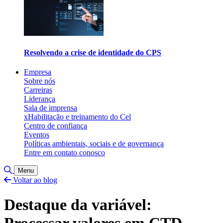
Resolvendo a crise de identidade do CPS
Empresa
Sobre nós
Carreiras
Liderança
Sala de imprensa
xHabilitação e treinamento do Cel
Centro de confiança
Eventos
Políticas ambientais, sociais e de governança
Entre em contato conosco
Alternar pesquisa
Menu
Voltar ao blog
Destaque da variável:
Processar valores em CTD