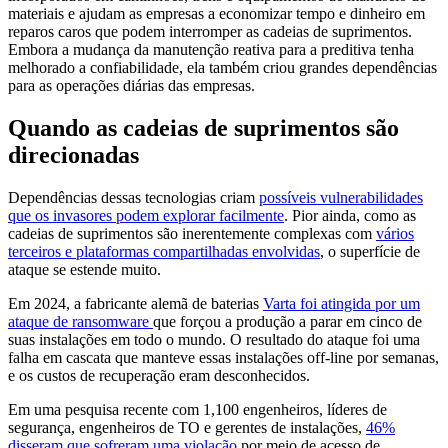
materiais e ajudam as empresas a economizar tempo e dinheiro em
reparos caros que podem interromper as cadeias de suprimentos.
Embora a mudança da manutenção reativa para a preditiva tenha
melhorado a confiabilidade, ela também criou grandes dependências
para as operações diárias das empresas.
Quando as cadeias de suprimentos são
direcionadas
Dependências dessas tecnologias criam
possíveis vulnerabilidades
que os invasores podem explorar facilmente
. Pior ainda, como as
cadeias de suprimentos são inerentemente complexas com
vários
terceiros e plataformas compartilhadas envolvidas
, o superfície de
ataque se estende muito.
Em 2024, a fabricante alemã de baterias
Varta foi atingida por um
ataque de ransomware
que forçou a produção a parar em cinco de
suas instalações em todo o mundo. O resultado do ataque foi uma
falha em cascata que manteve essas instalações off-line por semanas,
e os custos de recuperação eram desconhecidos.
Em uma pesquisa recente com 1,100 engenheiros, líderes de
segurança, engenheiros de TO e gerentes de instalações,
46%
disseram que sofreram uma violação
por meio de acesso de