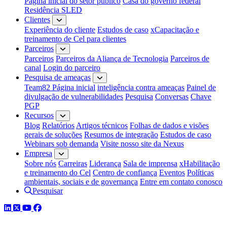
Página inicial do setor público
Casa do governo federal
Residência SLED
Clientes
Experiência do cliente
Estudos de caso
xCapacitação e
treinamento de Cel para clientes
Parceiros
Parceiros
Parceiros da Aliança de Tecnologia
Parceiros de
canal
Login do parceiro
Pesquisa de ameaças
Team82 Página inicial
inteligência contra ameaças
Painel de
divulgação de vulnerabilidades
Pesquisa
Conversas
Chave
PGP
Recursos
Blog
Relatórios
Artigos técnicos
Folhas de dados e visões
gerais de soluções
Resumos de integração
Estudos de caso
Webinars sob demanda
Visite nosso site da Nexus
Empresa
Sobre nós
Carreiras
Liderança
Sala de imprensa
xHabilitação
e treinamento do Cel
Centro de confiança
Eventos
Políticas
ambientais, sociais e de governança
Entre em contato conosco
Pesquisar
LinkedIn
Twitter
YouTube
Facebook