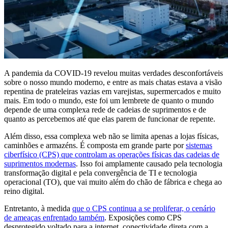
A pandemia da COVID-19 revelou muitas verdades desconfortáveis
sobre o nosso mundo moderno, e entre as mais chatas estava a visão
repentina de prateleiras vazias em varejistas, supermercados e muito
mais. Em todo o mundo, este foi um lembrete de quanto o mundo
depende de uma complexa rede de cadeias de suprimentos e de
quanto as percebemos até que elas parem de funcionar de repente.
Além disso, essa complexa web não se limita apenas a lojas físicas,
caminhões e armazéns. É composta em grande parte por
sistemas
ciberfísico (CPS) que controlam as operações físicas das cadeias de
suprimentos modernas
. Isso foi amplamente causado pela tecnologia
transformação digital e pela convergência de TI e tecnologia
operacional (TO), que vai muito além do chão de fábrica e chega ao
reino digital.
Entretanto, à medida
que o CPS continua a se proliferar, o cenário
de ameaças enfrentado também
. Exposições como CPS
desprotegido voltado para a internet, conectividade direta com a