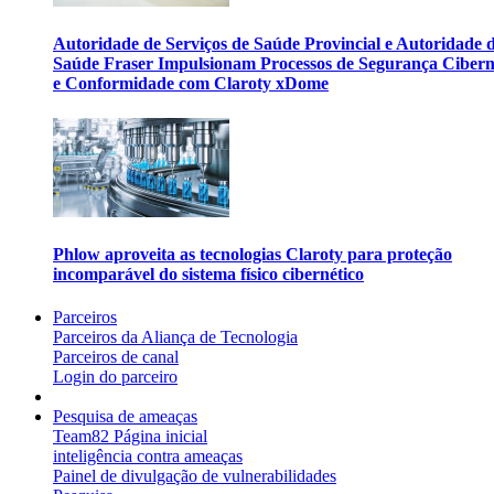
Autoridade de Serviços de Saúde Provincial e Autoridade 
Saúde Fraser Impulsionam Processos de Segurança Cibern
e Conformidade com Claroty xDome
Phlow aproveita as tecnologias Claroty para proteção
incomparável do sistema físico cibernético
Parceiros
Parceiros da Aliança de Tecnologia
Parceiros de canal
Login do parceiro
Pesquisa de ameaças
Team82 Página inicial
inteligência contra ameaças
Painel de divulgação de vulnerabilidades