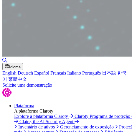
Alternar pesquisa
Idioma
English
Deutsch
Español
Français
Italiano
Português
日本語
한국
어
繁體中文
Solicite uma demonstração
Plataforma
A plataforma Claroty
Explore a plataforma Claroty
Claroty Programa de proteção
Claire, the AI Security Agent
Inventário de ativos
Gerenciamento de exposição
Proteç