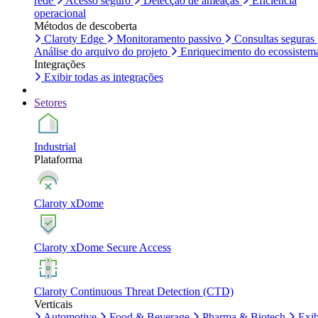
rede
Acesso seguro
Detecção de ameaças
Eficiência
operacional
Métodos de descoberta
Claroty Edge
Monitoramento passivo
Consultas seguras
Análise do arquivo do projeto
Enriquecimento do ecossistem
Integrações
Exibir todas as integrações
Setores
Industrial
Plataforma
Claroty xDome
Claroty xDome Secure Access
Claroty Continuous Threat Detection (CTD)
Verticais
Automotive
Food & Beverage
Pharma & Biotech
Exib