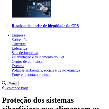
Resolvendo a crise de identidade do CPS
Empresa
Sobre nós
Carreiras
Liderança
Sala de imprensa
xHabilitação e treinamento do Cel
Centro de confiança
Eventos
Políticas ambientais, sociais e de governança
Entre em contato conosco
Alternar pesquisa
Menu
Voltar ao blog
Proteção dos sistemas
ciberfísicos que alimentam as