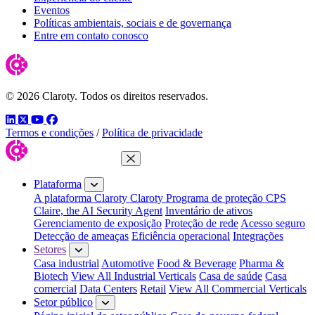
Eventos
Políticas ambientais, sociais e de governança
Entre em contato conosco
© 2026 Claroty. Todos os direitos reservados.
LinkedIn
Twitter
YouTube
Facebook
Termos e condições
/
Política de privacidade
Fechar menu
Plataforma
A plataforma Claroty
Claroty Programa de proteção CPS
Claire, the AI Security Agent
Inventário de ativos
Gerenciamento de exposição
Proteção de rede
Acesso seguro
Detecção de ameaças
Eficiência operacional
Integrações
Setores
Casa industrial
Automotive
Food & Beverage
Pharma &
Biotech
View All Industrial Verticals
Casa de saúde
Casa
comercial
Data Centers
Retail
View All Commercial Verticals
Setor público