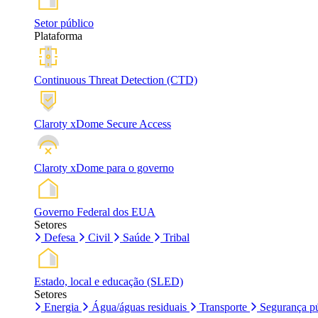
Setor público
Plataforma
Continuous Threat Detection (CTD)
Claroty xDome Secure Access
Claroty xDome para o governo
Governo Federal dos EUA
Setores
Defesa
Civil
Saúde
Tribal
Estado, local e educação (SLED)
Setores
Energia
Água/águas residuais
Transporte
Segurança pú