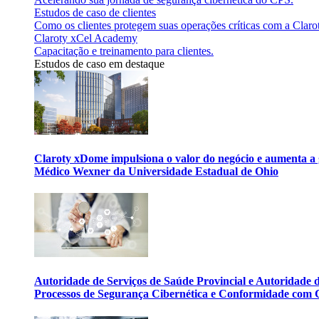
Estudos de caso de clientes
Como os clientes protegem suas operações críticas com a Claro
Claroty xCel Academy
Capacitação e treinamento para clientes.
Estudos de caso em destaque
Claroty xDome impulsiona o valor do negócio e aumenta a 
Médico Wexner da Universidade Estadual de Ohio
Autoridade de Serviços de Saúde Provincial e Autoridade
Processos de Segurança Cibernética e Conformidade com