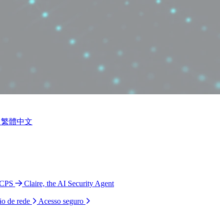
繁體中文
 CPS
Claire, the AI Security Agent
ão de rede
Acesso seguro