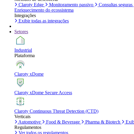
Claroty Edge
Monitoramento passivo
Consultas seguras
Enriquecimento do ecossistema
Integrações
Exibir todas as integrações
Setores
Industrial
Plataforma
Claroty xDome
Claroty xDome Secure Access
Claroty Continuous Threat Detection (CTD)
Verticais
Automotive
Food & Beverage
Pharma & Biotech
Exib
Regulamentos
Ver todos os regulamentos