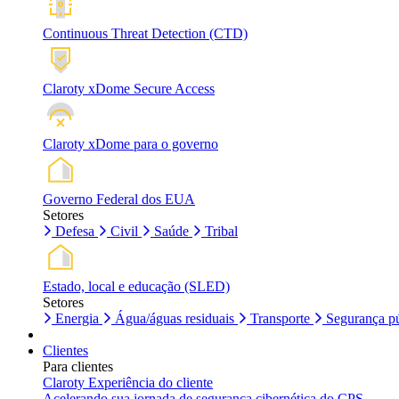
Continuous Threat Detection (CTD)
Claroty xDome Secure Access
Claroty xDome para o governo
Governo Federal dos EUA
Setores
Defesa
Civil
Saúde
Tribal
Estado, local e educação (SLED)
Setores
Energia
Água/águas residuais
Transporte
Segurança pú
Clientes
Para clientes
Claroty Experiência do cliente
Acelerando sua jornada de segurança cibernética do CPS.