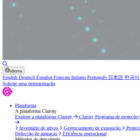
Alternar pesquisa
Idioma
English
Deutsch
Español
Français
Italiano
Português
日本語
한국어
Solicite uma demonstração
Plataforma
A plataforma Claroty
Explore a plataforma Claroty
Claroty Programa de proteção
Inventário de ativos
Gerenciamento de exposição
Proteç
Detecção de ameaças
Eficiência operacional
Métodos de descoberta