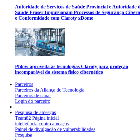
Autoridade de Serviços de Saúde Provincial e Autoridade 
Saúde Fraser Impulsionam Processos de Segurança Cibern
e Conformidade com Claroty xDome
Phlow aproveita as tecnologias Claroty para proteção
incomparável do sistema físico cibernético
Parceiros
Parceiros da Aliança de Tecnologia
Parceiros de canal
Login do parceiro
Pesquisa de ameaças
Team82 Página inicial
inteligência contra ameaças
Painel de divulgação de vulnerabilidades
Pesquisa