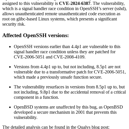
assigned to this vulnerability is
CVE-2024-6387
. The vulnerability,
which is a signal handler race condition in OpenSSH’s server (sshd),
allows unauthenticated remote unauthenticated code execution as
root on glibc-based Linux systems, which presents a significant
security risk.
Affected OpenSSH versions:
OpenSSH versions earlier than 4.4p1 are vulnerable to this
signal handler race condition unless they are patched for
CVE-2006-5051 and CVE-2008-4109.
Versions from 4.4p1 up to, but not including, 8.5p1 are not
vulnerable due to a transformative patch for CVE-2006-5051,
which made a previously unsafe function secure.
The vulnerability resurfaces in versions from 8.5p1 up to, but
not including, 9.8p1 due to the accidental removal of a critical
component in a function.
OpenBSD systems are unaffected by this bug, as OpenBSD
developed a secure mechanism in 2001 that prevents this
vulnerability.
The detailed analysis can be found in the Qualys blog post: