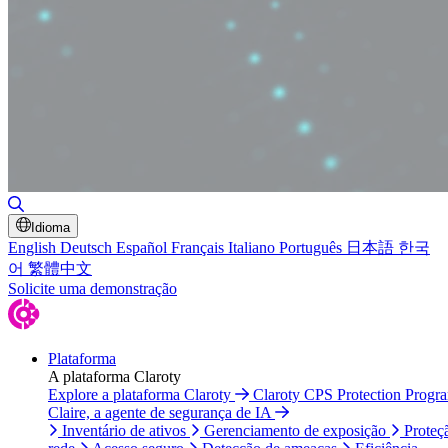
Alternar pesquisa
Idioma
English
Deutsch
Español
Français
Italiano
Português
日本語
한국
어
繁體中文
Solicite uma demonstração
Plataforma
A plataforma Claroty
Explore a plataforma Claroty
Claroty CPS Protection Progr
Claire, a agente de segurança de IA
Inventário de ativos
Gerenciamento de exposição
Proteç