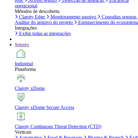
rede
Acesso seguro
Detecção de ameaças
Eficiência
operacional
Métodos de descoberta
Claroty Edge
Monitoramento passivo
Consultas seguras
Análise do arquivo do projeto
Enriquecimento do ecossistem
Integrações
Exibir todas as integrações
Setores
Industrial
Plataforma
Claroty xDome
Claroty xDome Secure Access
Claroty Continuous Threat Detection (CTD)
Verticais
Automotive
Food & Beverage
Pharma & Biotech
Exib