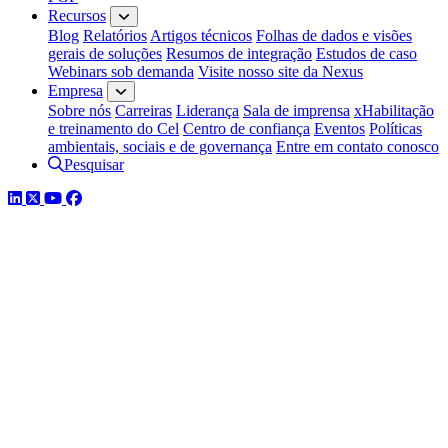
Recursos
Blog
Relatórios
Artigos técnicos
Folhas de dados e visões
gerais de soluções
Resumos de integração
Estudos de caso
Webinars sob demanda
Visite nosso site da Nexus
Empresa
Sobre nós
Carreiras
Liderança
Sala de imprensa
xHabilitação
e treinamento do Cel
Centro de confiança
Eventos
Políticas
ambientais, sociais e de governança
Entre em contato conosco
Pesquisar
LinkedIn
Twitter
YouTube
Facebook