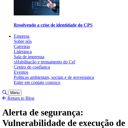
Resolvendo a crise de identidade do CPS
Empresa
Sobre nós
Carreiras
Liderança
Sala de imprensa
xHabilitação e treinamento do Cel
Centro de confiança
Eventos
Políticas ambientais, sociais e de governança
Entre em contato conosco
Alternar pesquisa
Menu
Return to Blog
Alerta de segurança:
Vulnerabilidade de execução de