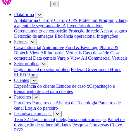
Fechar menu
Plataforma
A plataforma Claroty
Claroty CPS Protection Program
Claire,
a agente de segurança de IA
Inventário de ativos
Gerenciamento de exposição
Proteção de rede
Acesso seguro
Detecção de ameaças
Eficiência operacional
Integrações
Setores
Casa industrial
Automotive
Food & Beverage
Pharma &
Biotech
View All Industrial Verticals
Casa de saúde
Casa
comercial
Data centers
Varejo
View All Commercial Verticals
Setor público
Página inicial do setor público
Federal Government Home
SLED Home
Clientes
Experiência do cliente
Estudos de caso
xCapacitação e
treinamento de Cel para clientes
Parceiros
Parceiros
Parceiros da Aliança de Tecnologia
Parceiros de
canal
Login do parceiro
Pesquisa de ameaças
Team82 Página inicial
inteligência contra ameaças
Painel de
divulgação de vulnerabilidades
Pesquisa
Conversas
Chave
PGP