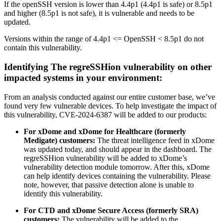
If the openSSH version is lower than 4.4p1 (4.4p1 is safe) or 8.5p1
and higher (8.5p1 is not safe), it is vulnerable and needs to be
updated.
Versions within the range of 4.4p1 <= OpenSSH < 8.5p1 do not
contain this vulnerability.
Identifying The regreSSHion vulnerability on other
impacted systems in your environment:
From an analysis conducted against our entire customer base, we’ve
found very few vulnerable devices. To help investigate the impact of
this vulnerability, CVE-2024-6387 will be added to our products:
For xDome and xDome for Healthcare (formerly
Medigate) customers:
The threat intelligence feed in xDome
was updated today, and should appear in the dashboard. The
regreSSHion vulnerability will be added to xDome’s
vulnerability detection module tomorrow. After this, xDome
can help identify devices containing the vulnerability. Please
note, however, that passive detection alone is unable to
identify this vulnerability.
For CTD and xDome Secure Access (formerly SRA)
customers:
The vulnerability will be added to the