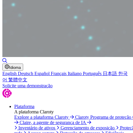
Alternar pesquisa
Idioma
English
Deutsch
Español
Français
Italiano
Português
日本語
한국
어
繁體中文
Solicite uma demonstração
Plataforma
A plataforma Claroty
Explore a plataforma Claroty
Claroty Programa de proteção
Claire, a agente de segurança de IA
Inventário de ativos
Gerenciamento de exposição
Proteç