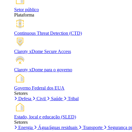
Setor público
Plataforma
Continuous Threat Detection (CTD)
Claroty xDome Secure Access
Claroty xDome para o governo
Governo Federal dos EUA
Setores
Defesa
Civil
Saúde
Tribal
Estado, local e educação (SLED)
Setores
Energia
Água/águas residuais
Transporte
Segurança pú