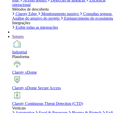
rede
Acesso seguro
Detecção de ameaças
Eficiência
operacional
Métodos de descoberta
Claroty Edge
Monitoramento passivo
Consultas seguras
Análise do arquivo do projeto
Enriquecimento do ecossistem
Integrações
Exibir todas as integrações
Setores
Industrial
Plataforma
Claroty xDome
Claroty xDome Secure Access
Claroty Continuous Threat Detection (CTD)
Verticais
Automotive
Food & Beverage
Pharma & Biotech
Exib