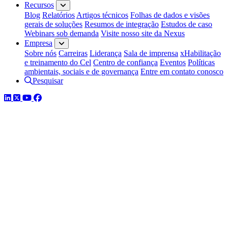
Recursos
Blog
Relatórios
Artigos técnicos
Folhas de dados e visões
gerais de soluções
Resumos de integração
Estudos de caso
Webinars sob demanda
Visite nosso site da Nexus
Empresa
Sobre nós
Carreiras
Liderança
Sala de imprensa
xHabilitação
e treinamento do Cel
Centro de confiança
Eventos
Políticas
ambientais, sociais e de governança
Entre em contato conosco
Pesquisar
LinkedIn
Twitter
YouTube
Facebook