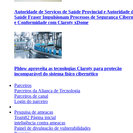
Autoridade de Serviços de Saúde Provincial e Autoridade 
Saúde Fraser Impulsionam Processos de Segurança Cibern
e Conformidade com Claroty xDome
Phlow aproveita as tecnologias Claroty para proteção
incomparável do sistema físico cibernético
Parceiros
Parceiros da Aliança de Tecnologia
Parceiros de canal
Login do parceiro
Pesquisa de ameaças
Team82 Página inicial
inteligência contra ameaças
Painel de divulgação de vulnerabilidades