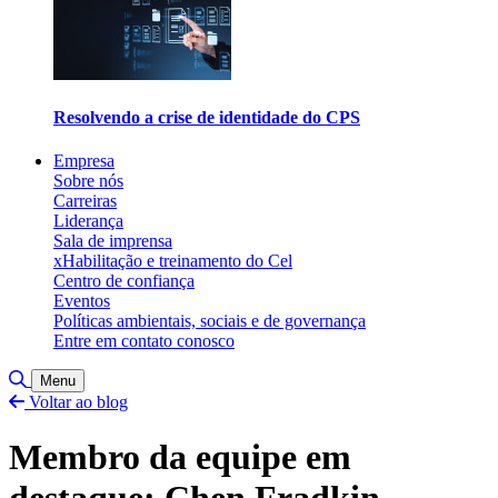
Resolvendo a crise de identidade do CPS
Empresa
Sobre nós
Carreiras
Liderança
Sala de imprensa
xHabilitação e treinamento do Cel
Centro de confiança
Eventos
Políticas ambientais, sociais e de governança
Entre em contato conosco
Alternar pesquisa
Menu
Voltar ao blog
Membro da equipe em
destaque: Chen Fradkin,