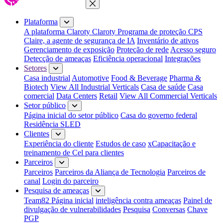
Fechar menu
Plataforma
A plataforma Claroty
Claroty Programa de proteção CPS
Claire, a agente de segurança de IA
Inventário de ativos
Gerenciamento de exposição
Proteção de rede
Acesso seguro
Detecção de ameaças
Eficiência operacional
Integrações
Setores
Casa industrial
Automotive
Food & Beverage
Pharma &
Biotech
View All Industrial Verticals
Casa de saúde
Casa
comercial
Data Centers
Retail
View All Commercial Verticals
Setor público
Página inicial do setor público
Casa do governo federal
Residência SLED
Clientes
Experiência do cliente
Estudos de caso
xCapacitação e
treinamento de Cel para clientes
Parceiros
Parceiros
Parceiros da Aliança de Tecnologia
Parceiros de
canal
Login do parceiro
Pesquisa de ameaças
Team82 Página inicial
inteligência contra ameaças
Painel de
divulgação de vulnerabilidades
Pesquisa
Conversas
Chave
PGP