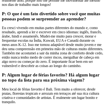
realmente amo, porque isso me permite me movimentar até mesmo
nos dias de trabalho mais longos!
P: O que é um fato divertido sobre você que muitas
pessoas podem se surpreender ao aprender?
Eu cresci vivendo em muitas partes diferentes do mundo e, como
resultado, aprendi a ler e escrever em cinco idiomas: inglês, francês,
árabe, hindi e assamenês. Mudei-me muito para crescer, morar e
frequentar escolas na Índia, Kuwait, EUA e Canadá durante os
meus anos K-12. Isso me tornou adaptável desde muito jovem e me
deu uma compreensão em primeira mão de culturas muito diferentes.
Também me acostumei a sair da minha zona de conforto desde cedo,
então nunca tenho medo de correr riscos, mergulhar de cabeça em
algo novo ou começar do zero. É importante ficar bem em ser
vulnerável e descobrir as coisas ao longo do caminho.
P: Algum lugar de férias favorito? Há algum lugar
no topo da lista para sua próxima viagem?
Meu local de férias favorito é Bali. Tem muito a oferecer, desde
praias, florestas tropicais e arrozais em terraços até sua rica cultura
criativa e comunidades de artistas. É realmente um lugar bonito e
tranquilo.