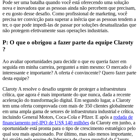
Pode ser uma batalha quando você está oferecendo uma solução
nova e inovadora que as pessoas ainda não percebem que precisam,
e eu gosto desse desafio. Como profissional de marketing, você
precisa ter convicção para superar a inércia que as pessoas tendem a
ter, o que pode impedi-las de passar por soluções desatualizadas que
não protegem efetivamente suas operações industriais.
P: O que o obrigou a fazer parte da equipe Claroty
?
Ao avaliar oportunidades para decidir o que eu queria fazer em
seguida em minha carreira, perguntei a mim mesmo: O mercado é
interessante e importante? A oferta é convincente? Quero fazer parte
desta equipe?
Claroty A resolve o desafio urgente de proteger a infraestrutura
crítica, que agora é mais importante do que nunca, dada a recente
aceleração do transformação digital. Em segundo lugar, a Claroty
tem uma oferta comprovada com mais de 350 clientes globalmente
em uma ampla gama de setores de infraestrutura industrial e crítica,
incluindo General Motors, Coca-Cola e Pfizer. E após a
rodada de
financiamento pré-IPO de US$ 140 milhões
da Claroty em junho, a
oportunidade está pronta para o tipo de crescimento estratégico pelo
qual sou mais apaixonado. Por último, mas não menos importante,
fui atraído pela equipe de liderança de classe mundial da Claroty,