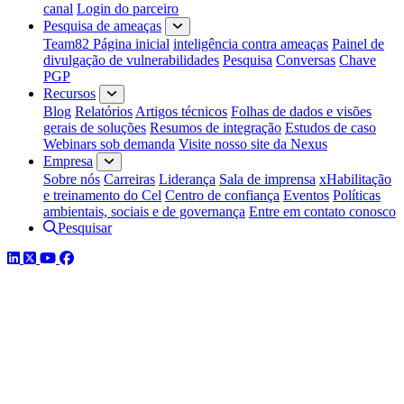
canal
Login do parceiro
Pesquisa de ameaças
Team82 Página inicial
inteligência contra ameaças
Painel de
divulgação de vulnerabilidades
Pesquisa
Conversas
Chave
PGP
Recursos
Blog
Relatórios
Artigos técnicos
Folhas de dados e visões
gerais de soluções
Resumos de integração
Estudos de caso
Webinars sob demanda
Visite nosso site da Nexus
Empresa
Sobre nós
Carreiras
Liderança
Sala de imprensa
xHabilitação
e treinamento do Cel
Centro de confiança
Eventos
Políticas
ambientais, sociais e de governança
Entre em contato conosco
Pesquisar
LinkedIn
Twitter
YouTube
Facebook