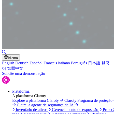
Alternar pesquisa
Idioma
English
Deutsch
Español
Français
Italiano
Português
日本語
한국
어
繁體中文
Solicite uma demonstração
Plataforma
A plataforma Claroty
Explore a plataforma Claroty
Claroty Programa de proteção
Claire, a agente de segurança de IA
Inventário de ativos
Gerenciamento de exposição
Proteç