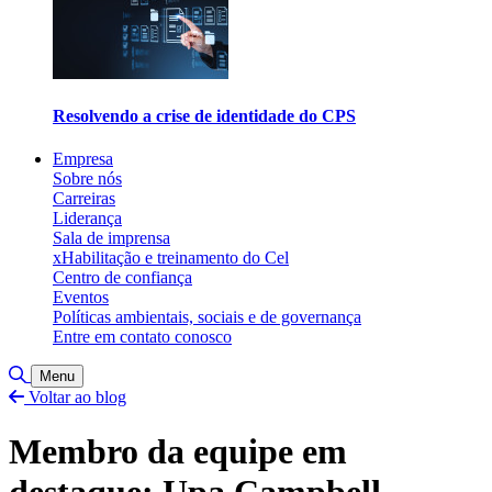
Resolvendo a crise de identidade do CPS
Empresa
Sobre nós
Carreiras
Liderança
Sala de imprensa
xHabilitação e treinamento do Cel
Centro de confiança
Eventos
Políticas ambientais, sociais e de governança
Entre em contato conosco
Alternar pesquisa
Menu
Voltar ao blog
Membro da equipe em
destaque: Upa Campbell,