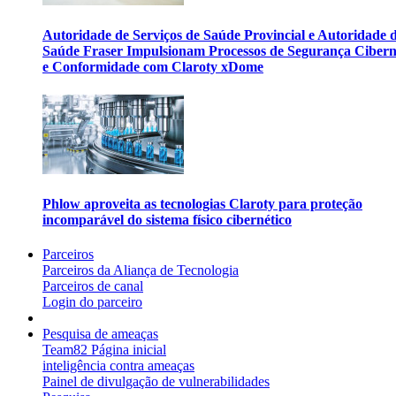
Autoridade de Serviços de Saúde Provincial e Autoridade 
Saúde Fraser Impulsionam Processos de Segurança Cibern
e Conformidade com Claroty xDome
Phlow aproveita as tecnologias Claroty para proteção
incomparável do sistema físico cibernético
Parceiros
Parceiros da Aliança de Tecnologia
Parceiros de canal
Login do parceiro
Pesquisa de ameaças
Team82 Página inicial
inteligência contra ameaças
Painel de divulgação de vulnerabilidades