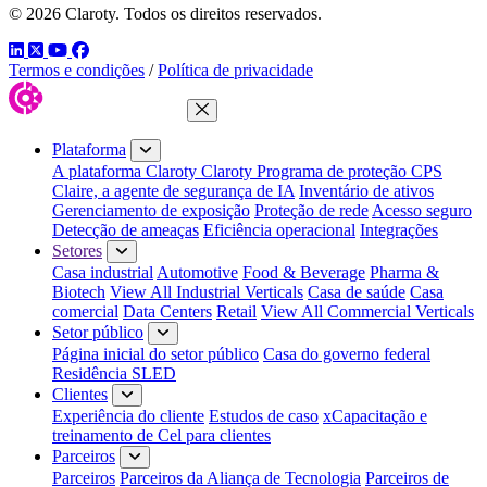
© 2026 Claroty. Todos os direitos reservados.
LinkedIn
Twitter
YouTube
Facebook
Termos e condições
/
Política de privacidade
Fechar menu
Plataforma
A plataforma Claroty
Claroty Programa de proteção CPS
Claire, a agente de segurança de IA
Inventário de ativos
Gerenciamento de exposição
Proteção de rede
Acesso seguro
Detecção de ameaças
Eficiência operacional
Integrações
Setores
Casa industrial
Automotive
Food & Beverage
Pharma &
Biotech
View All Industrial Verticals
Casa de saúde
Casa
comercial
Data Centers
Retail
View All Commercial Verticals
Setor público
Página inicial do setor público
Casa do governo federal
Residência SLED
Clientes
Experiência do cliente
Estudos de caso
xCapacitação e
treinamento de Cel para clientes
Parceiros
Parceiros
Parceiros da Aliança de Tecnologia
Parceiros de