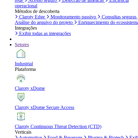
rede
Acesso seguro
Detecção de ameaças
Eficiência
operacional
Métodos de descoberta
Claroty Edge
Monitoramento passivo
Consultas seguras
Análise do arquivo do projeto
Enriquecimento do ecossistem
Integrações
Exibir todas as integrações
Setores
Industrial
Plataforma
Claroty xDome
Claroty xDome Secure Access
Claroty Continuous Threat Detection (CTD)
Verticais
Automotive
Food & Beverage
Pharma & Biotech
Exib