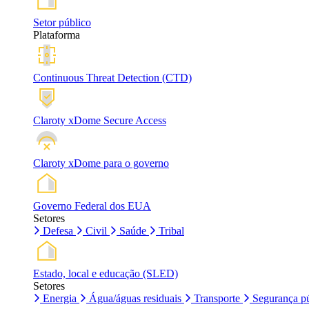
Setor público
Plataforma
Continuous Threat Detection (CTD)
Claroty xDome Secure Access
Claroty xDome para o governo
Governo Federal dos EUA
Setores
Defesa
Civil
Saúde
Tribal
Estado, local e educação (SLED)
Setores
Energia
Água/águas residuais
Transporte
Segurança pú