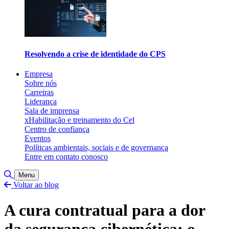
Resolvendo a crise de identidade do CPS
Empresa
Sobre nós
Carreiras
Liderança
Sala de imprensa
xHabilitação e treinamento do Cel
Centro de confiança
Eventos
Políticas ambientais, sociais e de governança
Entre em contato conosco
Alternar pesquisa
Menu
Voltar ao blog
A cura contratual para a dor
da segurança cibernética: o