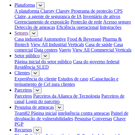
Plataforma
A plataforma Claroty
Claroty Programa de proteção CPS
Claire, a agente de segurança de IA
Inventário de ativos
Gerenciamento de exposição
Proteção de rede
Acesso seguro
Detecção de ameaças
Eficiência operacional
Integrações
Setores
Casa industrial
Automotive
Food & Beverage
Pharma &
Biotech
View All Industrial Verticals
Casa de saúde
Casa
comercial
Data centers
Varejo
View All Commercial Verticals
Setor público
Página inicial do setor público
Casa do governo federal
Residência SLED
Clientes
Experiência do cliente
Estudos de caso
xCapacitação e
treinamento de Cel para clientes
Parceiros
Parceiros
Parceiros da Aliança de Tecnologia
Parceiros de
canal
Login do parceiro
Pesquisa de ameaças
Team82 Página inicial
inteligência contra ameaças
Painel de
divulgação de vulnerabilidades
Pesquisa
Conversas
Chave
PGP
Recursos