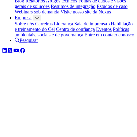
Blog
Relatórios
Artigos técnicos
Folhas de dados e visões
gerais de soluções
Resumos de integração
Estudos de caso
Webinars sob demanda
Visite nosso site da Nexus
Empresa
Sobre nós
Carreiras
Liderança
Sala de imprensa
xHabilitação
e treinamento do Cel
Centro de confiança
Eventos
Políticas
ambientais, sociais e de governança
Entre em contato conosco
Pesquisar
LinkedIn
Twitter
YouTube
Facebook