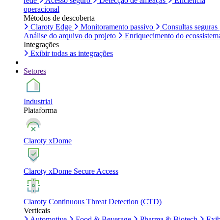
rede
Acesso seguro
Detecção de ameaças
Eficiência
operacional
Métodos de descoberta
Claroty Edge
Monitoramento passivo
Consultas seguras
Análise do arquivo do projeto
Enriquecimento do ecossistem
Integrações
Exibir todas as integrações
Setores
Industrial
Plataforma
Claroty xDome
Claroty xDome Secure Access
Claroty Continuous Threat Detection (CTD)
Verticais
Automotive
Food & Beverage
Pharma & Biotech
Exib