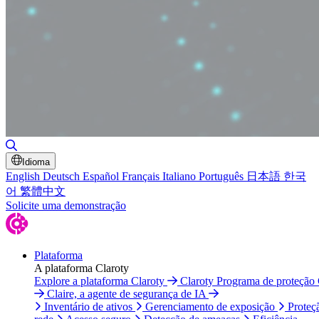
Alternar pesquisa
Idioma
English
Deutsch
Español
Français
Italiano
Português
日本語
한국
어
繁體中文
Solicite uma demonstração
Plataforma
A plataforma Claroty
Explore a plataforma Claroty
Claroty Programa de proteção
Claire, a agente de segurança de IA
Inventário de ativos
Gerenciamento de exposição
Proteç