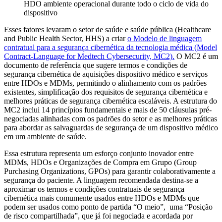
HDO ambiente operacional durante todo o ciclo de vida do
dispositivo
Esses fatores levaram o setor de saúde e saúde pública (Healthcare
and Public Health Sector, HHS) a criar
o Modelo de linguagem
contratual para a segurança cibernética da tecnologia médica (Model
Contract-Language for Medtech Cybersecurity, MC2).
O MC2 é um
documento de referência que sugere termos e condições de
segurança cibernética de aquisições dispositivo médico e serviços
entre HDOs e MDMs, permitindo o alinhamento com os padrões
existentes, simplificação dos requisitos de segurança cibernética e
melhores práticas de segurança cibernética escaláveis. A estrutura do
MC2 inclui 14 princípios fundamentais e mais de 50 cláusulas pré-
negociadas alinhadas com os padrões do setor e as melhores práticas
para abordar as salvaguardas de segurança de um dispositivo médico
em um ambiente de saúde.
Essa estrutura representa um esforço conjunto inovador entre
MDMs, HDOs e Organizações de Compra em Grupo (Group
Purchasing Organizations, GPOs) para garantir colaborativamente a
segurança do paciente. A linguagem recomendada destina-se a
aproximar os termos e condições contratuais de segurança
cibernética mais comumente usados entre HDOs e MDMs que
podem ser usados como ponto de partida “O meio”, uma “Posição
de risco compartilhada”, que já foi negociada e acordada por