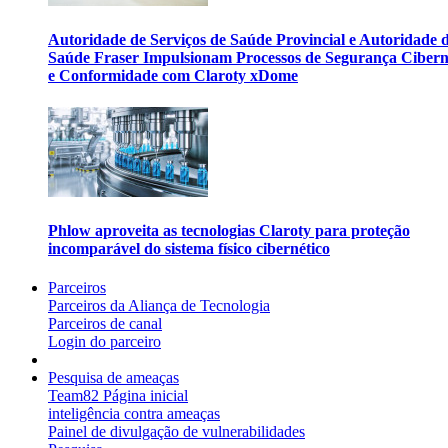
Autoridade de Serviços de Saúde Provincial e Autoridade 
Saúde Fraser Impulsionam Processos de Segurança Cibern
e Conformidade com Claroty xDome
Phlow aproveita as tecnologias Claroty para proteção
incomparável do sistema físico cibernético
Parceiros
Parceiros da Aliança de Tecnologia
Parceiros de canal
Login do parceiro
Pesquisa de ameaças
Team82 Página inicial
inteligência contra ameaças
Painel de divulgação de vulnerabilidades