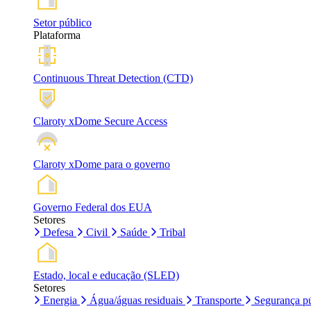
Setor público
Plataforma
Continuous Threat Detection (CTD)
Claroty xDome Secure Access
Claroty xDome para o governo
Governo Federal dos EUA
Setores
Defesa
Civil
Saúde
Tribal
Estado, local e educação (SLED)
Setores
Energia
Água/águas residuais
Transporte
Segurança pú