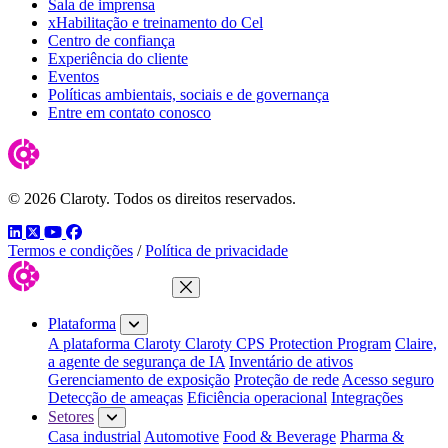
Sala de imprensa
xHabilitação e treinamento do Cel
Centro de confiança
Experiência do cliente
Eventos
Políticas ambientais, sociais e de governança
Entre em contato conosco
© 2026 Claroty. Todos os direitos reservados.
LinkedIn
Twitter
YouTube
Facebook
Termos e condições
/
Política de privacidade
Fechar menu
Plataforma
A plataforma Claroty
Claroty CPS Protection Program
Claire,
a agente de segurança de IA
Inventário de ativos
Gerenciamento de exposição
Proteção de rede
Acesso seguro
Detecção de ameaças
Eficiência operacional
Integrações
Setores
Casa industrial
Automotive
Food & Beverage
Pharma &