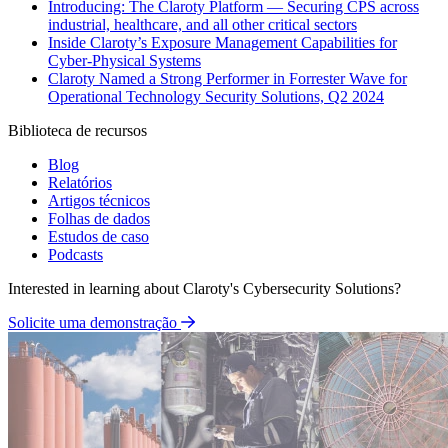
Introducing: The Claroty Platform — Securing CPS across
industrial, healthcare, and all other critical sectors
Inside Claroty’s Exposure Management Capabilities for
Cyber-Physical Systems
Claroty Named a Strong Performer in Forrester Wave for
Operational Technology Security Solutions, Q2 2024
Biblioteca de recursos
Blog
Relatórios
Artigos técnicos
Folhas de dados
Estudos de caso
Podcasts
Interested in learning about Claroty's Cybersecurity Solutions?
Solicite uma demonstração