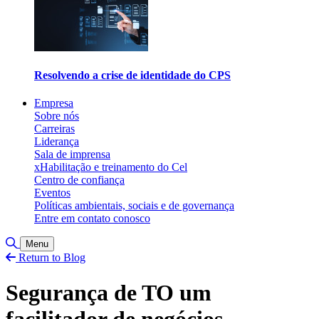
Resolvendo a crise de identidade do CPS
Empresa
Sobre nós
Carreiras
Liderança
Sala de imprensa
xHabilitação e treinamento do Cel
Centro de confiança
Eventos
Políticas ambientais, sociais e de governança
Entre em contato conosco
Alternar pesquisa
Menu
Return to Blog
Segurança de TO um
facilitador de negócios