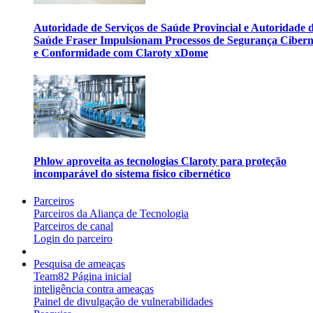
Autoridade de Serviços de Saúde Provincial e Autoridade 
Saúde Fraser Impulsionam Processos de Segurança Cibern
e Conformidade com Claroty xDome
Phlow aproveita as tecnologias Claroty para proteção
incomparável do sistema físico cibernético
Parceiros
Parceiros da Aliança de Tecnologia
Parceiros de canal
Login do parceiro
Pesquisa de ameaças
Team82 Página inicial
inteligência contra ameaças
Painel de divulgação de vulnerabilidades