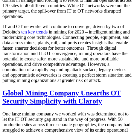
dollars in damage and forcing it to resort to manual operations across
170 sites in 40 different countries. While OT networks were not the
primary target, the spill-over from IT to OT networks disrupted
operations.
IT and OT networks will continue to converge, driven by two of
Deloitte's
ten key trends
in mining for 2020 – intelligent mining and
modernizing core technologies. Connecting people, equipment, and
data across mines, plants, rail, and ports creates insights that enable
faster, smarter decisions for better outcomes. Through digital
transformation and IT-OT convergence, mining operators have the
potential to create safer, more sustainable, and more profitable
operations, and drive competitive advantage. However, a
combination of a rapidly expanding attack surface, legacy devices
and opportunistic adversaries is creating a perfect storm situation and
putting mining organizations at greater risk of attack.
Global Mining Company Unearths OT
Security Simplicity with Claroty
One large mining company we worked with was determined not to
let the IT-OT security gap stand in the way of progress. With 50
production sites across three separate geographies, the company had
struggled to achieve a comprehensive view of its entire operational