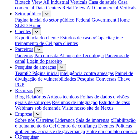
Biotech
View All Industrial Verticals
Casa de saúde
Casa
comercial
Data Centers
Retail
View All Commercial Verticals
Setor público
Página inicial do setor público
Federal Government Home
SLED Home
Clientes
Experiência do cliente
Estudos de caso
xCapacitação e
treinamento de Cel para clientes
Parceiros
Parceiros
Parceiros da Aliança de Tecnologia
Parceiros de
canal
Login do parceiro
Pesquisa de ameaças
Team82 Página inicial
inteligência contra ameaças
Painel de
divulgação de vulnerabilidades
Pesquisa
Conversas
Chave
PGP
Recursos
Blog
Relatórios
Artigos técnicos
Folhas de dados e visões
gerais de soluções
Resumos de integração
Estudos de caso
Webinars sob demanda
Visite nosso site da Nexus
Empresa
Sobre nós
Carreiras
Liderança
Sala de imprensa
xHabilitação
e treinamento do Cel
Centro de confiança
Eventos
Políticas
ambientais, sociais e de governança
Entre em contato conosco
Pesquisar