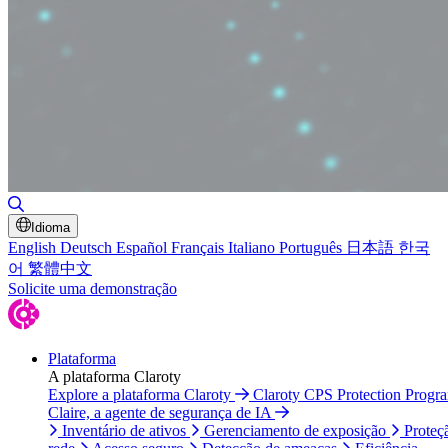
Alternar pesquisa
Idioma
English
Deutsch
Español
Français
Italiano
Português
日本語
한국
어
繁體中文
Solicite uma demonstração
Plataforma
A plataforma Claroty
Explore a plataforma Claroty
Claroty CPS Protection Progr
Claire, a agente de segurança de IA
Inventário de ativos
Gerenciamento de exposição
Proteç