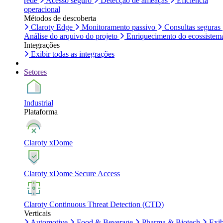
rede
Acesso seguro
Detecção de ameaças
Eficiência
operacional
Métodos de descoberta
Claroty Edge
Monitoramento passivo
Consultas seguras
Análise do arquivo do projeto
Enriquecimento do ecossistem
Integrações
Exibir todas as integrações
Setores
Industrial
Plataforma
Claroty xDome
Claroty xDome Secure Access
Claroty Continuous Threat Detection (CTD)
Verticais
Automotive
Food & Beverage
Pharma & Biotech
Exib