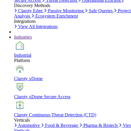
Secure Access
Threat Detection
Operational Efficiency
Discovery Methods
Claroty Edge
Passive Monitoring
Safe Queries
Project
Analysis
Ecosystem Enrichment
Integrations
View All Integrations
Industries
Industrial
Platform
Claroty xDome
Claroty xDome Secure Access
Claroty Continuous Threat Detection (CTD)
Verticals
Automotive
Food & Beverage
Pharma & Biotech
Vie
Verticals