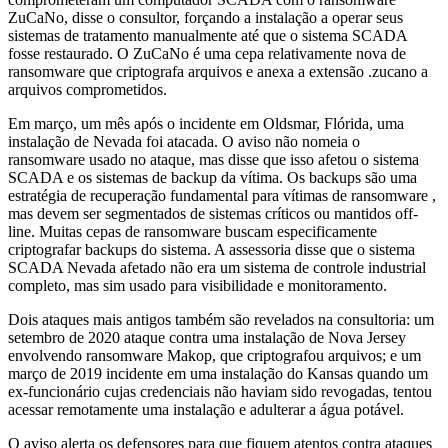
ZuCaNo, disse o consultor, forçando a instalação a operar seus
sistemas de tratamento manualmente até que o sistema SCADA
fosse restaurado. O ZuCaNo é uma cepa relativamente nova de
ransomware que criptografa arquivos e anexa a extensão .zucano a
arquivos comprometidos.
Em março, um mês após o incidente em Oldsmar, Flórida, uma
instalação de Nevada foi atacada. O aviso não nomeia o
ransomware usado no ataque, mas disse que isso afetou o sistema
SCADA e os sistemas de backup da vítima. Os backups são uma
estratégia de recuperação fundamental para vítimas de ransomware ,
mas devem ser segmentados de sistemas críticos ou mantidos off-
line. Muitas cepas de ransomware buscam especificamente
criptografar backups do sistema. A assessoria disse que o sistema
SCADA Nevada afetado não era um sistema de controle industrial
completo, mas sim usado para visibilidade e monitoramento.
Dois ataques mais antigos também são revelados na consultoria: um
setembro de 2020 ataque contra uma instalação de Nova Jersey
envolvendo ransomware Makop, que criptografou arquivos; e um
março de 2019 incidente em uma instalação do Kansas quando um
ex-funcionário cujas credenciais não haviam sido revogadas, tentou
acessar remotamente uma instalação e adulterar a água potável.
O aviso alerta os defensores para que fiquem atentos contra ataques