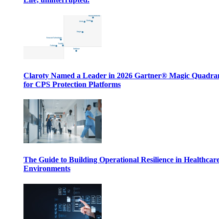
Claroty Named a Leader in 2026 Gartner® Magic Quadr
for CPS Protection Platforms
The Guide to Building Operational Resilience in Healthcar
Environments