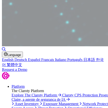
Toggle Search
Language
English
Deutsch
Español
Français
Italiano
Português
日本語
한국
어
繁體中文
Request a Demo
Platform
The Claroty Platform
Explore The Claroty Platform
Claroty CPS Protection Prog
Claire, a agente de segurança de IA
Asset Inventory
Exposure Management
Network Protect