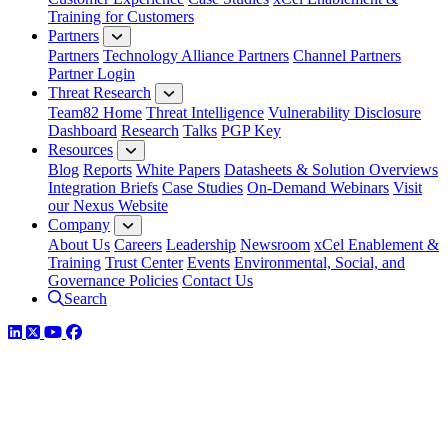
Training for Customers
Partners
Partners
Technology Alliance Partners
Channel Partners
Partner Login
Threat Research
Team82 Home
Threat Intelligence
Vulnerability Disclosure
Dashboard
Research
Talks
PGP Key
Resources
Blog
Reports
White Papers
Datasheets & Solution Overviews
Integration Briefs
Case Studies
On-Demand Webinars
Visit
our Nexus Website
Company
About Us
Careers
Leadership
Newsroom
xCel Enablement &
Training
Trust Center
Events
Environmental, Social, and
Governance Policies
Contact Us
Search
LinkedIn
Twitter
YouTube
Facebook