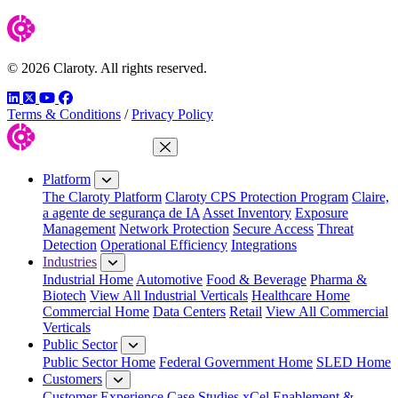
© 2026 Claroty. All rights reserved.
LinkedIn
Twitter
YouTube
Facebook
Terms & Conditions
/
Privacy Policy
Close Menu
Platform
The Claroty Platform
Claroty CPS Protection Program
Claire,
a agente de segurança de IA
Asset Inventory
Exposure
Management
Network Protection
Secure Access
Threat
Detection
Operational Efficiency
Integrations
Industries
Industrial Home
Automotive
Food & Beverage
Pharma &
Biotech
View All Industrial Verticals
Healthcare Home
Commercial Home
Data Centers
Retail
View All Commercial
Verticals
Public Sector
Public Sector Home
Federal Government Home
SLED Home
Customers
Customer Experience
Case Studies
xCel Enablement &