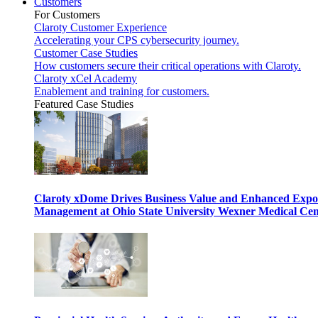
Customers
For Customers
Claroty Customer Experience
Accelerating your CPS cybersecurity journey.
Customer Case Studies
How customers secure their critical operations with Claroty.
Claroty xCel Academy
Enablement and training for customers.
Featured Case Studies
Claroty xDome Drives Business Value and Enhanced Expo
Management at Ohio State University Wexner Medical Cen