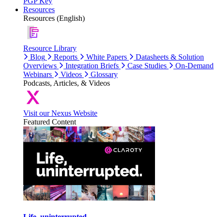
PGP Key
Resources
Resources (English)
Resource Library
Blog
Reports
White Papers
Datasheets & Solution
Overviews
Integration Briefs
Case Studies
On-Demand
Webinars
Videos
Glossary
Podcasts, Articles, & Videos
Visit our Nexus Website
Featured Content
Life, uninterrupted.