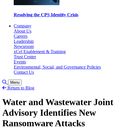
Resolving the CPS Identity Crisis
Company
About Us
Careers
Leadership
Newsroom
xCel Enablement & Training
Trust Center
Events
Environmental, Social, and Governance Policies
Contact Us
Toggle Search
Menu
Return to Blog
Water and Wastewater Joint
Advisory Identifies New
Ransomware Attacks