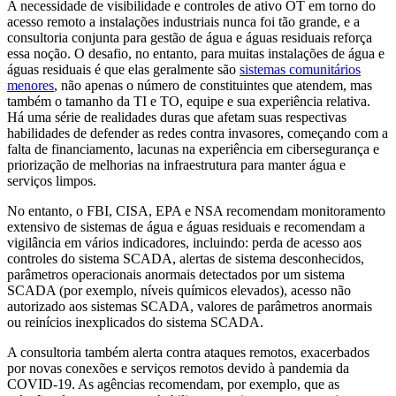
A necessidade de visibilidade e controles de ativo OT em torno do
acesso remoto a instalações industriais nunca foi tão grande, e a
consultoria conjunta para gestão de água e águas residuais reforça
essa noção. O desafio, no entanto, para muitas instalações de água e
águas residuais é que elas geralmente são
sistemas comunitários
menores
, não apenas o número de constituintes que atendem, mas
também o tamanho da TI e TO, equipe e sua experiência relativa.
Há uma série de realidades duras que afetam suas respectivas
habilidades de defender as redes contra invasores, começando com a
falta de financiamento, lacunas na experiência em cibersegurança e
priorização de melhorias na infraestrutura para manter água e
serviços limpos.
No entanto, o FBI, CISA, EPA e NSA recomendam monitoramento
extensivo de sistemas de água e águas residuais e recomendam a
vigilância em vários indicadores, incluindo: perda de acesso aos
controles do sistema SCADA, alertas de sistema desconhecidos,
parâmetros operacionais anormais detectados por um sistema
SCADA (por exemplo, níveis químicos elevados), acesso não
autorizado aos sistemas SCADA, valores de parâmetros anormais
ou reinícios inexplicados do sistema SCADA.
A consultoria também alerta contra ataques remotos, exacerbados
por novas conexões e serviços remotos devido à pandemia da
COVID-19. As agências recomendam, por exemplo, que as