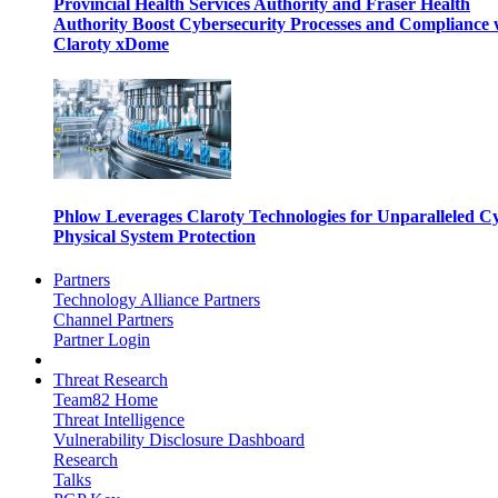
Provincial Health Services Authority and Fraser Health
Authority Boost Cybersecurity Processes and Compliance 
Claroty xDome
Phlow Leverages Claroty Technologies for Unparalleled C
Physical System Protection
Partners
Technology Alliance Partners
Channel Partners
Partner Login
Threat Research
Team82 Home
Threat Intelligence
Vulnerability Disclosure Dashboard
Research
Talks