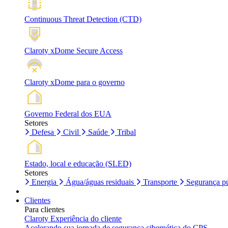
Continuous Threat Detection (CTD)
Claroty xDome Secure Access
Claroty xDome para o governo
Governo Federal dos EUA
Setores
Defesa
Civil
Saúde
Tribal
Estado, local e educação (SLED)
Setores
Energia
Água/águas residuais
Transporte
Segurança pú
Clientes
Para clientes
Claroty Experiência do cliente
Acelerando sua jornada de segurança cibernética do CPS.