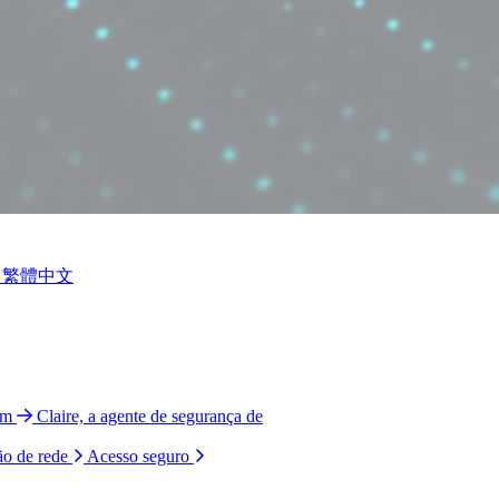
繁體中文
am
Claire, a agente de segurança de
ão de rede
Acesso seguro