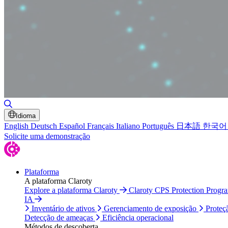
Alternar pesquisa
Idioma
English
Deutsch
Español
Français
Italiano
Português
日本語
한국어
Solicite uma demonstração
Plataforma
A plataforma Claroty
Explore a plataforma Claroty
Claroty CPS Protection Progr
IA
Inventário de ativos
Gerenciamento de exposição
Proteç
Detecção de ameaças
Eficiência operacional
Métodos de descoberta