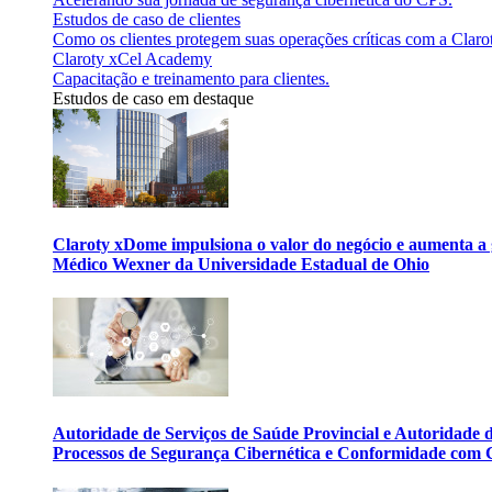
Estudos de caso de clientes
Como os clientes protegem suas operações críticas com a Claro
Claroty xCel Academy
Capacitação e treinamento para clientes.
Estudos de caso em destaque
Claroty xDome impulsiona o valor do negócio e aumenta a 
Médico Wexner da Universidade Estadual de Ohio
Autoridade de Serviços de Saúde Provincial e Autoridade
Processos de Segurança Cibernética e Conformidade com