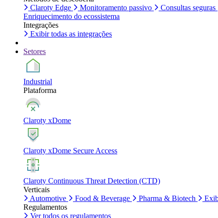
Claroty Edge
Monitoramento passivo
Consultas seguras
Enriquecimento do ecossistema
Integrações
Exibir todas as integrações
Setores
Industrial
Plataforma
Claroty xDome
Claroty xDome Secure Access
Claroty Continuous Threat Detection (CTD)
Verticais
Automotive
Food & Beverage
Pharma & Biotech
Exib
Regulamentos
Ver todos os regulamentos