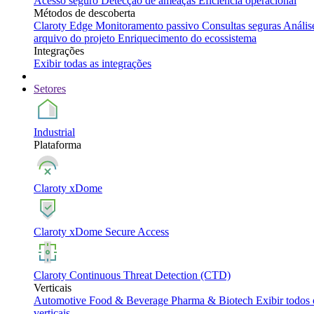
Acesso seguro
Detecção de ameaças
Eficiência operacional
Métodos de descoberta
Claroty Edge
Monitoramento passivo
Consultas seguras
Anális
arquivo do projeto
Enriquecimento do ecossistema
Integrações
Exibir todas as integrações
Setores
Industrial
Plataforma
Claroty xDome
Claroty xDome Secure Access
Claroty Continuous Threat Detection (CTD)
Verticais
Automotive
Food & Beverage
Pharma & Biotech
Exibir todos 
verticais