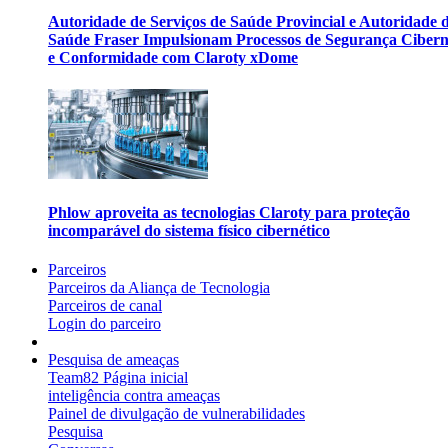
Autoridade de Serviços de Saúde Provincial e Autoridade 
Saúde Fraser Impulsionam Processos de Segurança Cibern
e Conformidade com Claroty xDome
Phlow aproveita as tecnologias Claroty para proteção
incomparável do sistema físico cibernético
Parceiros
Parceiros da Aliança de Tecnologia
Parceiros de canal
Login do parceiro
Pesquisa de ameaças
Team82 Página inicial
inteligência contra ameaças
Painel de divulgação de vulnerabilidades
Pesquisa