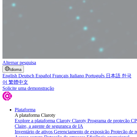
Alternar pesquisa
Idioma
English
Deutsch
Español
Français
Italiano
Português
日本語
한국
어
繁體中文
Solicite uma demonstração
Plataforma
A plataforma Claroty
Explore a plataforma Claroty
Claroty Programa de proteção C
Claire, a agente de segurança de IA
Inventário de ativos
Gerenciamento de exposição
Proteção de r