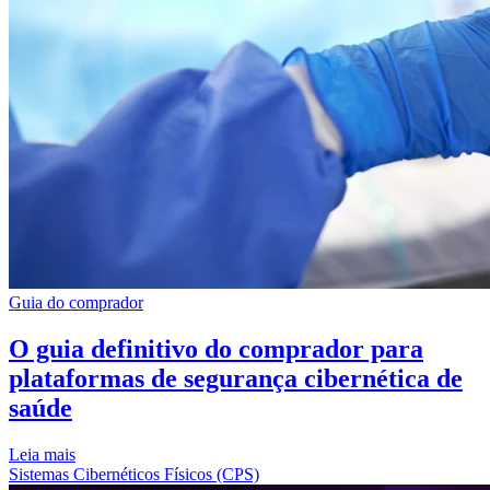
Guia do comprador
O guia definitivo do comprador para
plataformas de segurança cibernética de
saúde
Leia mais
Sistemas Cibernéticos Físicos (CPS)