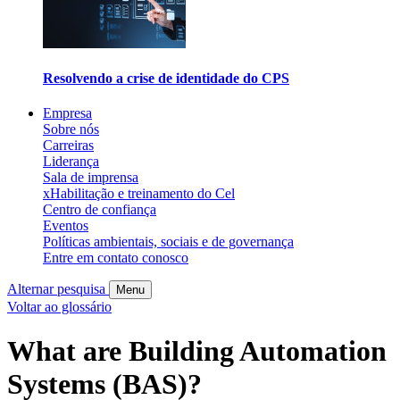
Resolvendo a crise de identidade do CPS
Empresa
Sobre nós
Carreiras
Liderança
Sala de imprensa
xHabilitação e treinamento do Cel
Centro de confiança
Eventos
Políticas ambientais, sociais e de governança
Entre em contato conosco
Alternar pesquisa
Menu
Voltar ao glossário
What are Building Automation
Systems (BAS)?