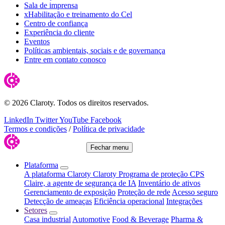
Sala de imprensa
xHabilitação e treinamento do Cel
Centro de confiança
Experiência do cliente
Eventos
Políticas ambientais, sociais e de governança
Entre em contato conosco
© 2026 Claroty. Todos os direitos reservados.
LinkedIn
Twitter
YouTube
Facebook
Termos e condições
/
Política de privacidade
Fechar menu
Plataforma
A plataforma Claroty
Claroty Programa de proteção CPS
Claire, a agente de segurança de IA
Inventário de ativos
Gerenciamento de exposição
Proteção de rede
Acesso seguro
Detecção de ameaças
Eficiência operacional
Integrações
Setores
Casa industrial
Automotive
Food & Beverage
Pharma &