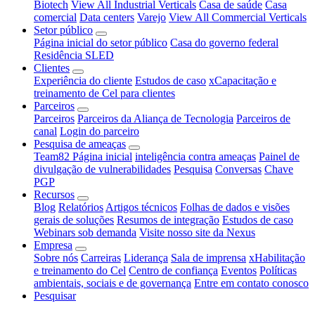
Biotech
View All Industrial Verticals
Casa de saúde
Casa
comercial
Data centers
Varejo
View All Commercial Verticals
Setor público
Página inicial do setor público
Casa do governo federal
Residência SLED
Clientes
Experiência do cliente
Estudos de caso
xCapacitação e
treinamento de Cel para clientes
Parceiros
Parceiros
Parceiros da Aliança de Tecnologia
Parceiros de
canal
Login do parceiro
Pesquisa de ameaças
Team82 Página inicial
inteligência contra ameaças
Painel de
divulgação de vulnerabilidades
Pesquisa
Conversas
Chave
PGP
Recursos
Blog
Relatórios
Artigos técnicos
Folhas de dados e visões
gerais de soluções
Resumos de integração
Estudos de caso
Webinars sob demanda
Visite nosso site da Nexus
Empresa
Sobre nós
Carreiras
Liderança
Sala de imprensa
xHabilitação
e treinamento do Cel
Centro de confiança
Eventos
Políticas
ambientais, sociais e de governança
Entre em contato conosco
Pesquisar