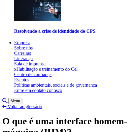
Resolvendo a crise de identidade do CPS
Empresa
Sobre nós
Carreiras
Liderança
Sala de imprensa
xHabilitação e treinamento do Cel
Centro de confiança
Eventos
Políticas ambientais, sociais e de governança
Entre em contato conosco
Alternar pesquisa
Menu
Voltar ao glossário
O que é uma interface homem-
máquina (IHM)?