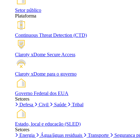
Setor público
Plataforma
Continuous Threat Detection (CTD)
Claroty xDome Secure Access
Claroty xDome para o governo
Governo Federal dos EUA
Setores
Defesa
Civil
Saúde
Tribal
Estado, local e educação (SLED)
Setores
Energia
Água/águas residuais
Transporte
Segurança pú