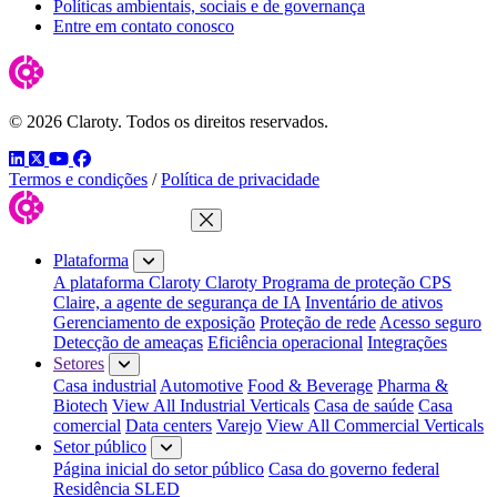
Políticas ambientais, sociais e de governança
Entre em contato conosco
© 2026 Claroty. Todos os direitos reservados.
LinkedIn
Twitter
YouTube
Facebook
Termos e condições
/
Política de privacidade
Fechar menu
Plataforma
A plataforma Claroty
Claroty Programa de proteção CPS
Claire, a agente de segurança de IA
Inventário de ativos
Gerenciamento de exposição
Proteção de rede
Acesso seguro
Detecção de ameaças
Eficiência operacional
Integrações
Setores
Casa industrial
Automotive
Food & Beverage
Pharma &
Biotech
View All Industrial Verticals
Casa de saúde
Casa
comercial
Data centers
Varejo
View All Commercial Verticals
Setor público
Página inicial do setor público
Casa do governo federal
Residência SLED