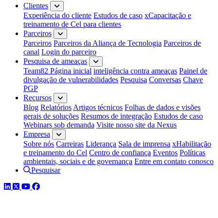
Clientes
Experiência do cliente
Estudos de caso
xCapacitação e
treinamento de Cel para clientes
Parceiros
Parceiros
Parceiros da Aliança de Tecnologia
Parceiros de
canal
Login do parceiro
Pesquisa de ameaças
Team82 Página inicial
inteligência contra ameaças
Painel de
divulgação de vulnerabilidades
Pesquisa
Conversas
Chave
PGP
Recursos
Blog
Relatórios
Artigos técnicos
Folhas de dados e visões
gerais de soluções
Resumos de integração
Estudos de caso
Webinars sob demanda
Visite nosso site da Nexus
Empresa
Sobre nós
Carreiras
Liderança
Sala de imprensa
xHabilitação
e treinamento do Cel
Centro de confiança
Eventos
Políticas
ambientais, sociais e de governança
Entre em contato conosco
Pesquisar
LinkedIn
Twitter
YouTube
Facebook