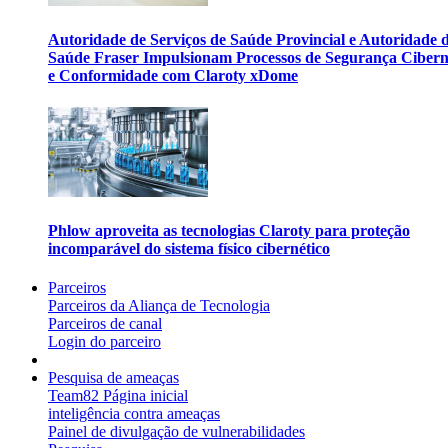
Autoridade de Serviços de Saúde Provincial e Autoridade 
Saúde Fraser Impulsionam Processos de Segurança Cibern
e Conformidade com Claroty xDome
Phlow aproveita as tecnologias Claroty para proteção
incomparável do sistema físico cibernético
Parceiros
Parceiros da Aliança de Tecnologia
Parceiros de canal
Login do parceiro
Pesquisa de ameaças
Team82 Página inicial
inteligência contra ameaças
Painel de divulgação de vulnerabilidades