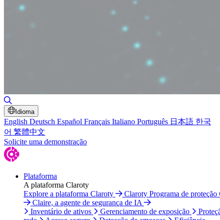
Alternar pesquisa
Idioma
English
Deutsch
Español
Français
Italiano
Português
日本語
한국
어
繁體中文
Solicite uma demonstração
Plataforma
A plataforma Claroty
Explore a plataforma Claroty
Claroty Programa de proteção
Claire, a agente de segurança de IA
Inventário de ativos
Gerenciamento de exposição
Proteç