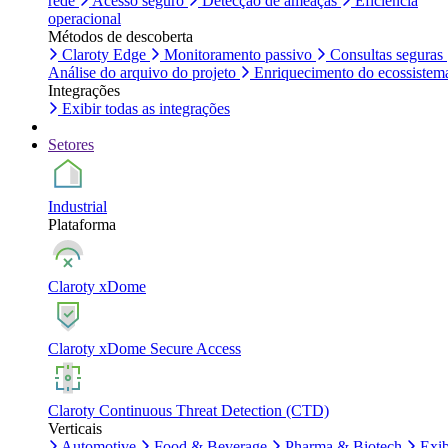
rede
Acesso seguro
Detecção de ameaças
Eficiência
operacional
Métodos de descoberta
Claroty Edge
Monitoramento passivo
Consultas seguras
Análise do arquivo do projeto
Enriquecimento do ecossistem
Integrações
Exibir todas as integrações
Setores
Industrial
Plataforma
Claroty xDome
Claroty xDome Secure Access
Claroty Continuous Threat Detection (CTD)
Verticais
Automotive
Food & Beverage
Pharma & Biotech
Exib