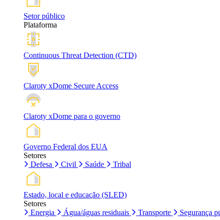
Setor público
Plataforma
Continuous Threat Detection (CTD)
Claroty xDome Secure Access
Claroty xDome para o governo
Governo Federal dos EUA
Setores
Defesa
Civil
Saúde
Tribal
Estado, local e educação (SLED)
Setores
Energia
Água/águas residuais
Transporte
Segurança pú