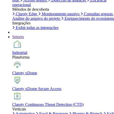
rede
Acesso seguro
Detecção de ameaças
Eficiência
operacional
Métodos de descoberta
Claroty Edge
Monitoramento passivo
Consultas seguras
Análise do arquivo do projeto
Enriquecimento do ecossistem
Integrações
Exibir todas as integrações
Setores
Industrial
Plataforma
Claroty xDome
Claroty xDome Secure Access
Claroty Continuous Threat Detection (CTD)
Verticais
Automotive
Food & Beverage
Pharma & Biotech
Exib