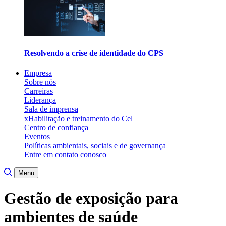
Resolvendo a crise de identidade do CPS
Empresa
Sobre nós
Carreiras
Liderança
Sala de imprensa
xHabilitação e treinamento do Cel
Centro de confiança
Eventos
Políticas ambientais, sociais e de governança
Entre em contato conosco
Alternar pesquisa
Menu
Gestão de exposição para
ambientes de saúde