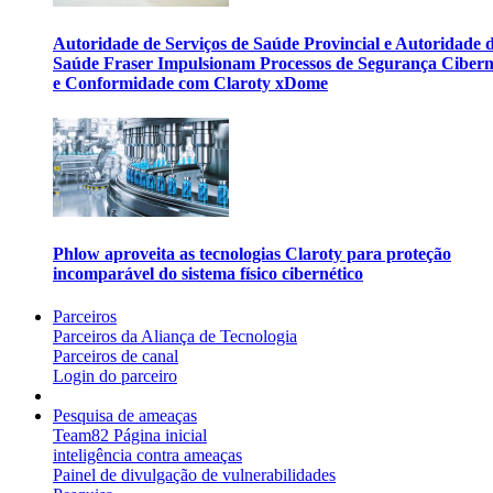
Autoridade de Serviços de Saúde Provincial e Autoridade 
Saúde Fraser Impulsionam Processos de Segurança Cibern
e Conformidade com Claroty xDome
Phlow aproveita as tecnologias Claroty para proteção
incomparável do sistema físico cibernético
Parceiros
Parceiros da Aliança de Tecnologia
Parceiros de canal
Login do parceiro
Pesquisa de ameaças
Team82 Página inicial
inteligência contra ameaças
Painel de divulgação de vulnerabilidades