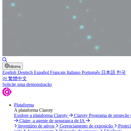
Alternar pesquisa
Idioma
English
Deutsch
Español
Français
Italiano
Português
日本語
한국
어
繁體中文
Solicite uma demonstração
Plataforma
A plataforma Claroty
Explore a plataforma Claroty
Claroty Programa de proteção
Claire, a agente de segurança de IA
Inventário de ativos
Gerenciamento de exposição
Proteç