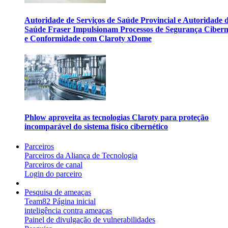
Autoridade de Serviços de Saúde Provincial e Autoridade 
Saúde Fraser Impulsionam Processos de Segurança Cibern
e Conformidade com Claroty xDome
Phlow aproveita as tecnologias Claroty para proteção
incomparável do sistema físico cibernético
Parceiros
Parceiros da Aliança de Tecnologia
Parceiros de canal
Login do parceiro
Pesquisa de ameaças
Team82 Página inicial
inteligência contra ameaças
Painel de divulgação de vulnerabilidades