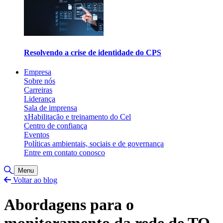
Resolvendo a crise de identidade do CPS
Empresa
Sobre nós
Carreiras
Liderança
Sala de imprensa
xHabilitação e treinamento do Cel
Centro de confiança
Eventos
Políticas ambientais, sociais e de governança
Entre em contato conosco
Alternar pesquisa
Menu
Voltar ao blog
Abordagens para o
monitoramento da rede de TO