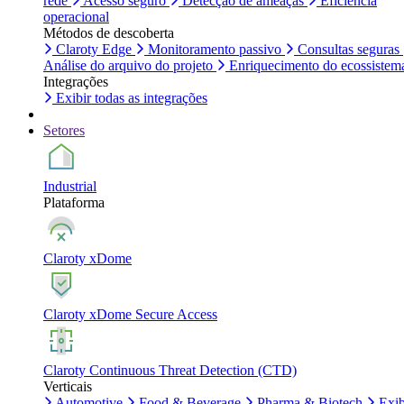
rede
Acesso seguro
Detecção de ameaças
Eficiência
operacional
Métodos de descoberta
Claroty Edge
Monitoramento passivo
Consultas seguras
Análise do arquivo do projeto
Enriquecimento do ecossistem
Integrações
Exibir todas as integrações
Setores
Industrial
Plataforma
Claroty xDome
Claroty xDome Secure Access
Claroty Continuous Threat Detection (CTD)
Verticais
Automotive
Food & Beverage
Pharma & Biotech
Exib