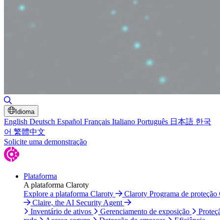
Alternar pesquisa
Idioma
English
Deutsch
Español
Français
Italiano
Português
日本語
한국
어
繁體中文
Solicite uma demonstração
Plataforma
A plataforma Claroty
Explore a plataforma Claroty
Claroty Programa de proteção
Claire, the AI Security Agent
Inventário de ativos
Gerenciamento de exposição
Proteç