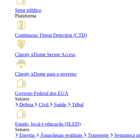
Setor público
Plataforma
Continuous Threat Detection (CTD)
Claroty xDome Secure Access
Claroty xDome para o governo
Governo Federal dos EUA
Setores
Defesa
Civil
Saúde
Tribal
Estado, local e educação (SLED)
Setores
Energia
Água/águas residuais
Transporte
Segurança pú