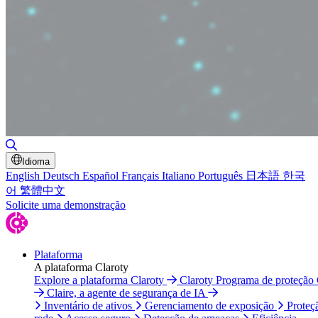
Alternar pesquisa
Idioma
English
Deutsch
Español
Français
Italiano
Português
日本語
한국
어
繁體中文
Solicite uma demonstração
Plataforma
A plataforma Claroty
Explore a plataforma Claroty
Claroty Programa de proteção
Claire, a agente de segurança de IA
Inventário de ativos
Gerenciamento de exposição
Proteç