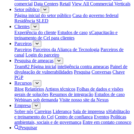
comercial
Data Centers
Retail
View All Commercial Verticals
Setor público
Página inicial do setor público
Casa do governo federal
Residência SLED
Clientes
Experiência do cliente
Estudos de caso
xCapacitação e
treinamento de Cel para clientes
Parceiros
Parceiros
Parceiros da Aliança de Tecnologia
Parceiros de
canal
Login do parceiro
Pesquisa de ameaças
Team82 Página inicial
inteligência contra ameaças
Painel de
divulgação de vulnerabilidades
Pesquisa
Conversas
Chave
PGP
Recursos
Blog
Relatórios
Artigos técnicos
Folhas de dados e visões
gerais de soluções
Resumos de integração
Estudos de caso
Webinars sob demanda
Visite nosso site da Nexus
Empresa
Sobre nós
Carreiras
Liderança
Sala de imprensa
xHabilitação
e treinamento do Cel
Centro de confiança
Eventos
Políticas
ambientais, sociais e de governança
Entre em contato conosco
Pesquisar