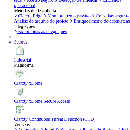
rede
Acesso seguro
Detecção de ameaças
Eficiência
operacional
Métodos de descoberta
Claroty Edge
Monitoramento passivo
Consultas seguras
Análise do arquivo do projeto
Enriquecimento do ecossistem
Integrações
Exibir todas as integrações
Setores
Industrial
Plataforma
Claroty xDome
Claroty xDome Secure Access
Claroty Continuous Threat Detection (CTD)
Verticais
Automotive
Food & Beverage
Pharma & Biotech
Exib