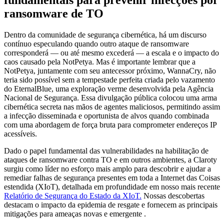
fundamentais para prevenir infecções por
ransomware de TO
Dentro da comunidade de segurança cibernética, há um discurso
contínuo especulando quando outro ataque de ransomware
corresponderá — ou até mesmo excederá — a escala e o impacto do
caos causado pela NotPetya. Mas é importante lembrar que a
NotPetya, juntamente com seu antecessor próximo, WannaCry, não
teria sido possível sem a tempestade perfeita criada pelo vazamento
do EternalBlue, uma exploração verme desenvolvida pela Agência
Nacional de Segurança. Essa divulgação pública colocou uma arma
cibernética secreta nas mãos de agentes maliciosos, permitindo assim
a infecção disseminada e oportunista de alvos quando combinada
com uma abordagem de força bruta para comprometer endereços IP
acessíveis.
Dado o papel fundamental das vulnerabilidades na habilitação de
ataques de ransomware contra TO e em outros ambientes, a Claroty
surgiu como líder no esforço mais amplo para descobrir e ajudar a
remediar falhas de segurança presentes em toda a Internet das Coisas
estendida (XIoT), detalhada em profundidade em nosso mais recente
Relatório de Segurança do Estado da XIoT.
Nossas descobertas
destacam o impacto da epidemia de resgate e fornecem as principais
mitigações para ameaças novas e emergente .