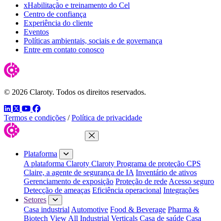
xHabilitação e treinamento do Cel
Centro de confiança
Experiência do cliente
Eventos
Políticas ambientais, sociais e de governança
Entre em contato conosco
© 2026 Claroty. Todos os direitos reservados.
LinkedIn
Twitter
YouTube
Facebook
Termos e condições
/
Política de privacidade
Fechar menu
Plataforma
A plataforma Claroty
Claroty Programa de proteção CPS
Claire, a agente de segurança de IA
Inventário de ativos
Gerenciamento de exposição
Proteção de rede
Acesso seguro
Detecção de ameaças
Eficiência operacional
Integrações
Setores
Casa industrial
Automotive
Food & Beverage
Pharma &
Biotech
View All Industrial Verticals
Casa de saúde
Casa