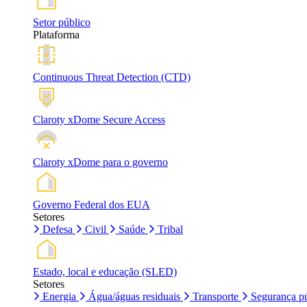
Setor público
Plataforma
Continuous Threat Detection (CTD)
Claroty xDome Secure Access
Claroty xDome para o governo
Governo Federal dos EUA
Setores
Defesa
Civil
Saúde
Tribal
Estado, local e educação (SLED)
Setores
Energia
Água/águas residuais
Transporte
Segurança pú