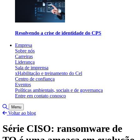
Resolvendo a crise de identidade do CPS
Empresa
Sobre nós
Carreiras
Liderança
Sala de imprensa
xHabilitação e treinamento do Cel
Centro de confiança
Eventos
Políticas ambientais, sociais e de governança
Entre em contato conosco
Alternar pesquisa
Menu
Voltar ao blog
Série CISO: ransomware de
TO é uma ameaça em evolução