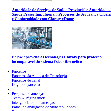
Autoridade de Serviços de Saúde Provincial e Autoridade 
Saúde Fraser Impulsionam Processos de Segurança Cibern
e Conformidade com Claroty xDome
Phlow aproveita as tecnologias Claroty para proteção
incomparável do sistema físico cibernético
Parceiros
Parceiros da Aliança de Tecnologia
Parceiros de canal
Login do parceiro
Pesquisa de ameaças
Team82 Página inicial
inteligência contra ameaças
Painel de divulgação de vulnerabilidades