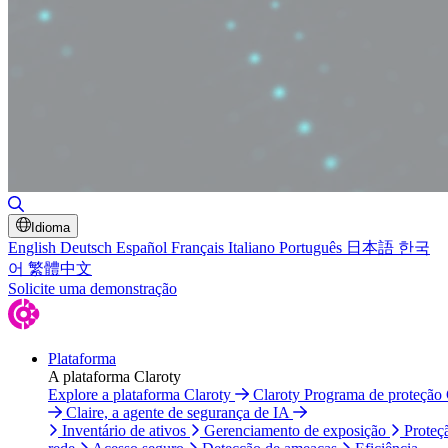
Alternar pesquisa
Idioma
English
Deutsch
Español
Français
Italiano
Português
日本語
한국
어
繁體中文
Solicite uma demonstração
Plataforma
A plataforma Claroty
Explore a plataforma Claroty
Claroty Programa de proteção
Claire, a agente de segurança de IA
Inventário de ativos
Gerenciamento de exposição
Proteç