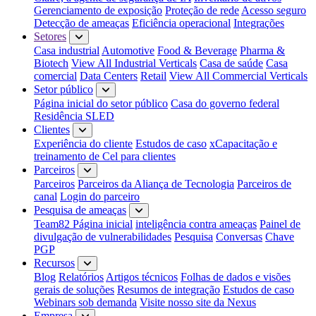
Gerenciamento de exposição
Proteção de rede
Acesso seguro
Detecção de ameaças
Eficiência operacional
Integrações
Setores
Casa industrial
Automotive
Food & Beverage
Pharma &
Biotech
View All Industrial Verticals
Casa de saúde
Casa
comercial
Data Centers
Retail
View All Commercial Verticals
Setor público
Página inicial do setor público
Casa do governo federal
Residência SLED
Clientes
Experiência do cliente
Estudos de caso
xCapacitação e
treinamento de Cel para clientes
Parceiros
Parceiros
Parceiros da Aliança de Tecnologia
Parceiros de
canal
Login do parceiro
Pesquisa de ameaças
Team82 Página inicial
inteligência contra ameaças
Painel de
divulgação de vulnerabilidades
Pesquisa
Conversas
Chave
PGP
Recursos
Blog
Relatórios
Artigos técnicos
Folhas de dados e visões
gerais de soluções
Resumos de integração
Estudos de caso
Webinars sob demanda
Visite nosso site da Nexus
Empresa