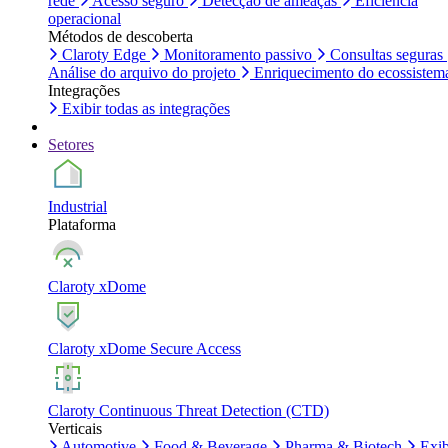
rede
Acesso seguro
Detecção de ameaças
Eficiência
operacional
Métodos de descoberta
Claroty Edge
Monitoramento passivo
Consultas seguras
Análise do arquivo do projeto
Enriquecimento do ecossistem
Integrações
Exibir todas as integrações
Setores
Industrial
Plataforma
Claroty xDome
Claroty xDome Secure Access
Claroty Continuous Threat Detection (CTD)
Verticais
Automotive
Food & Beverage
Pharma & Biotech
Exib