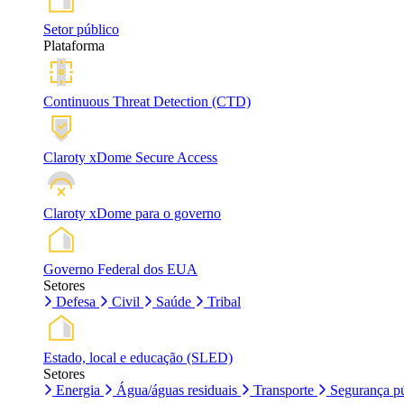
Setor público
Plataforma
Continuous Threat Detection (CTD)
Claroty xDome Secure Access
Claroty xDome para o governo
Governo Federal dos EUA
Setores
Defesa
Civil
Saúde
Tribal
Estado, local e educação (SLED)
Setores
Energia
Água/águas residuais
Transporte
Segurança pú