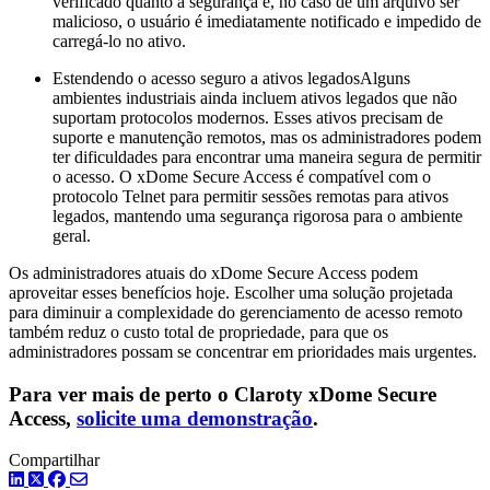
verificado quanto à segurança e, no caso de um arquivo ser
malicioso, o usuário é imediatamente notificado e impedido de
carregá-lo no ativo.
Estendendo o acesso seguro a ativos legadosAlguns
ambientes industriais ainda incluem ativos legados que não
suportam protocolos modernos. Esses ativos precisam de
suporte e manutenção remotos, mas os administradores podem
ter dificuldades para encontrar uma maneira segura de permitir
o acesso. O xDome Secure Access é compatível com o
protocolo Telnet para permitir sessões remotas para ativos
legados, mantendo uma segurança rigorosa para o ambiente
geral.
Os administradores atuais do xDome Secure Access podem
aproveitar esses benefícios hoje. Escolher uma solução projetada
para diminuir a complexidade do gerenciamento de acesso remoto
também reduz o custo total de propriedade, para que os
administradores possam se concentrar em prioridades mais urgentes.
Para ver mais de perto o Claroty xDome Secure
Access,
solicite uma demonstração
.
Compartilhar
LinkedIn
Twitter
Facebook