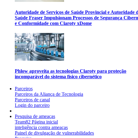
Autoridade de Serviços de Saúde Provincial e Autoridade 
Saúde Fraser Impulsionam Processos de Segurança Cibern
e Conformidade com Claroty xDome
Phlow aproveita as tecnologias Claroty para proteção
incomparável do sistema físico cibernético
Parceiros
Parceiros da Aliança de Tecnologia
Parceiros de canal
Login do parceiro
Pesquisa de ameaças
Team82 Página inicial
inteligência contra ameaças
Painel de divulgação de vulnerabilidades