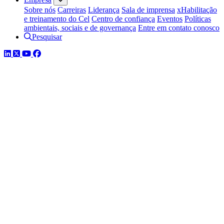
Sobre nós
Carreiras
Liderança
Sala de imprensa
xHabilitação
e treinamento do Cel
Centro de confiança
Eventos
Políticas
ambientais, sociais e de governança
Entre em contato conosco
Pesquisar
LinkedIn
Twitter
YouTube
Facebook