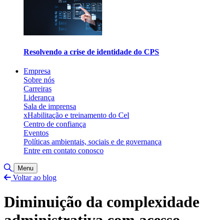
Resolvendo a crise de identidade do CPS
Empresa
Sobre nós
Carreiras
Liderança
Sala de imprensa
xHabilitação e treinamento do Cel
Centro de confiança
Eventos
Políticas ambientais, sociais e de governança
Entre em contato conosco
Alternar pesquisa
Menu
Voltar ao blog
Diminuição da complexidade
administrativa com acesso