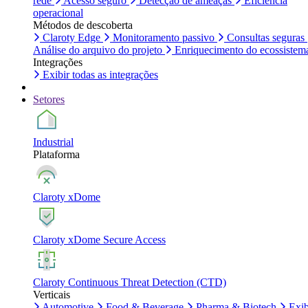
rede
Acesso seguro
Detecção de ameaças
Eficiência
operacional
Métodos de descoberta
Claroty Edge
Monitoramento passivo
Consultas seguras
Análise do arquivo do projeto
Enriquecimento do ecossistem
Integrações
Exibir todas as integrações
Setores
Industrial
Plataforma
Claroty xDome
Claroty xDome Secure Access
Claroty Continuous Threat Detection (CTD)
Verticais
Automotive
Food & Beverage
Pharma & Biotech
Exib