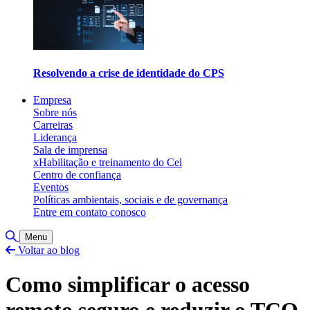
Resolvendo a crise de identidade do CPS
Empresa
Sobre nós
Carreiras
Liderança
Sala de imprensa
xHabilitação e treinamento do Cel
Centro de confiança
Eventos
Políticas ambientais, sociais e de governança
Entre em contato conosco
Alternar pesquisa
Menu
Voltar ao blog
Como simplificar o acesso
remoto seguro e reduzir o TCO