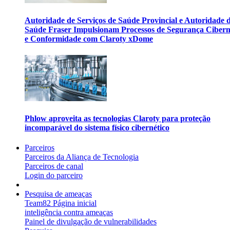
Autoridade de Serviços de Saúde Provincial e Autoridade 
Saúde Fraser Impulsionam Processos de Segurança Cibern
e Conformidade com Claroty xDome
Phlow aproveita as tecnologias Claroty para proteção
incomparável do sistema físico cibernético
Parceiros
Parceiros da Aliança de Tecnologia
Parceiros de canal
Login do parceiro
Pesquisa de ameaças
Team82 Página inicial
inteligência contra ameaças
Painel de divulgação de vulnerabilidades