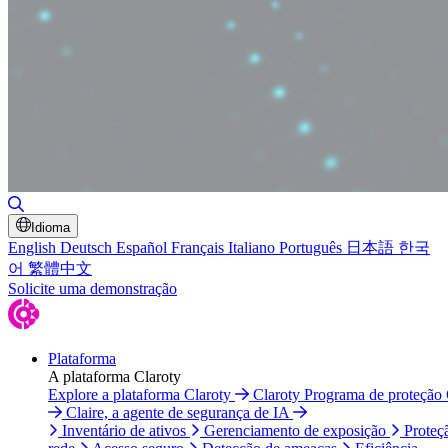
Alternar pesquisa
Idioma
English
Deutsch
Español
Français
Italiano
Português
日本語
한국
어
繁體中文
Solicite uma demonstração
Plataforma
A plataforma Claroty
Explore a plataforma Claroty
Claroty Programa de proteção
Claire, a agente de segurança de IA
Inventário de ativos
Gerenciamento de exposição
Proteç