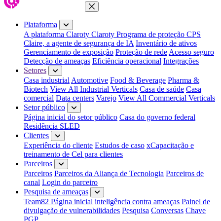
Fechar menu
Plataforma
A plataforma Claroty
Claroty Programa de proteção CPS
Claire, a agente de segurança de IA
Inventário de ativos
Gerenciamento de exposição
Proteção de rede
Acesso seguro
Detecção de ameaças
Eficiência operacional
Integrações
Setores
Casa industrial
Automotive
Food & Beverage
Pharma &
Biotech
View All Industrial Verticals
Casa de saúde
Casa
comercial
Data centers
Varejo
View All Commercial Verticals
Setor público
Página inicial do setor público
Casa do governo federal
Residência SLED
Clientes
Experiência do cliente
Estudos de caso
xCapacitação e
treinamento de Cel para clientes
Parceiros
Parceiros
Parceiros da Aliança de Tecnologia
Parceiros de
canal
Login do parceiro
Pesquisa de ameaças
Team82 Página inicial
inteligência contra ameaças
Painel de
divulgação de vulnerabilidades
Pesquisa
Conversas
Chave
PGP