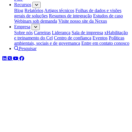
Recursos
Blog
Relatórios
Artigos técnicos
Folhas de dados e visões
gerais de soluções
Resumos de integração
Estudos de caso
Webinars sob demanda
Visite nosso site da Nexus
Empresa
Sobre nós
Carreiras
Liderança
Sala de imprensa
xHabilitação
e treinamento do Cel
Centro de confiança
Eventos
Políticas
ambientais, sociais e de governança
Entre em contato conosco
Pesquisar
LinkedIn
Twitter
YouTube
Facebook