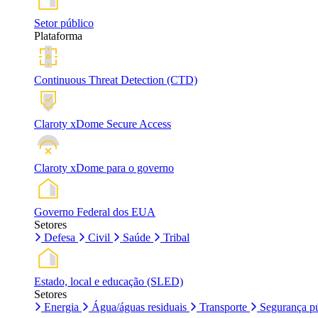
Setor público
Plataforma
Continuous Threat Detection (CTD)
Claroty xDome Secure Access
Claroty xDome para o governo
Governo Federal dos EUA
Setores
Defesa
Civil
Saúde
Tribal
Estado, local e educação (SLED)
Setores
Energia
Água/águas residuais
Transporte
Segurança pú