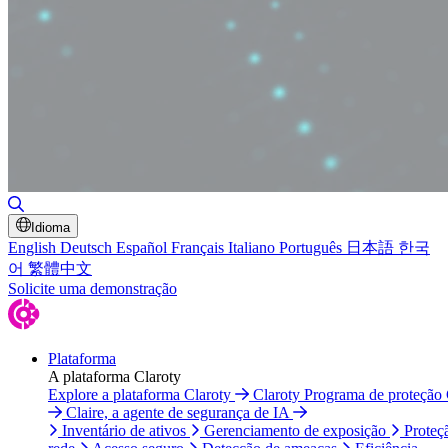
Alternar pesquisa
Idioma
English
Deutsch
Español
Français
Italiano
Português
日本語
한국
어
繁體中文
Solicite uma demonstração
Plataforma
A plataforma Claroty
Explore a plataforma Claroty
Claroty Programa de proteção
Claire, a agente de segurança de IA
Inventário de ativos
Gerenciamento de exposição
Proteç