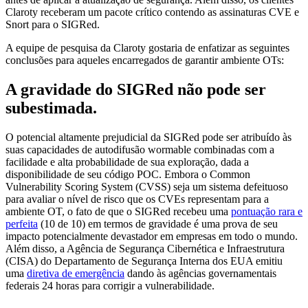
Claroty receberam um pacote crítico contendo as assinaturas CVE e
Snort para o SIGRed.
A equipe de pesquisa da Claroty gostaria de enfatizar as seguintes
conclusões para aqueles encarregados de garantir ambiente OTs:
A gravidade do SIGRed não pode ser
subestimada.
O potencial altamente prejudicial da SIGRed pode ser atribuído às
suas capacidades de autodifusão wormable combinadas com a
facilidade e alta probabilidade de sua exploração, dada a
disponibilidade de seu código POC. Embora o Common
Vulnerability Scoring System (CVSS) seja um sistema defeituoso
para avaliar o nível de risco que os CVEs representam para a
ambiente OT, o fato de que o SIGRed recebeu uma
pontuação rara e
perfeita
(10 de 10) em termos de gravidade é uma prova de seu
impacto potencialmente devastador em empresas em todo o mundo.
Além disso, a Agência de Segurança Cibernética e Infraestrutura
(CISA) do Departamento de Segurança Interna dos EUA emitiu
uma
diretiva de emergência
dando às agências governamentais
federais 24 horas para corrigir a vulnerabilidade.