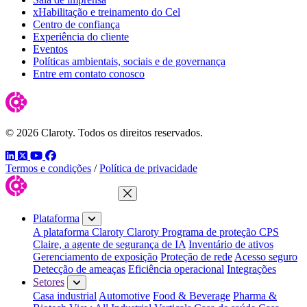
xHabilitação e treinamento do Cel
Centro de confiança
Experiência do cliente
Eventos
Políticas ambientais, sociais e de governança
Entre em contato conosco
© 2026 Claroty. Todos os direitos reservados.
LinkedIn
Twitter
YouTube
Facebook
Termos e condições
/
Política de privacidade
Fechar menu
Plataforma
A plataforma Claroty
Claroty Programa de proteção CPS
Claire, a agente de segurança de IA
Inventário de ativos
Gerenciamento de exposição
Proteção de rede
Acesso seguro
Detecção de ameaças
Eficiência operacional
Integrações
Setores
Casa industrial
Automotive
Food & Beverage
Pharma &