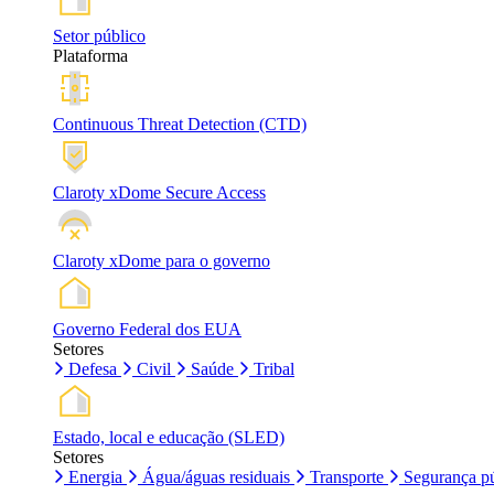
Setor público
Plataforma
Continuous Threat Detection (CTD)
Claroty xDome Secure Access
Claroty xDome para o governo
Governo Federal dos EUA
Setores
Defesa
Civil
Saúde
Tribal
Estado, local e educação (SLED)
Setores
Energia
Água/águas residuais
Transporte
Segurança pú