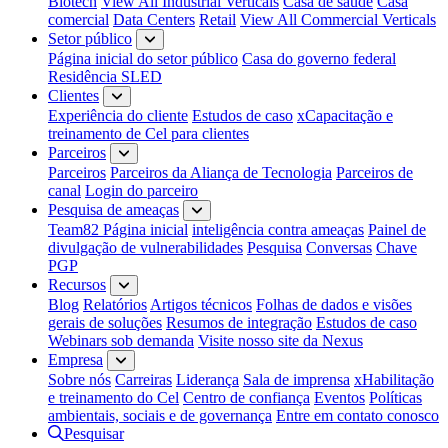
Biotech
View All Industrial Verticals
Casa de saúde
Casa
comercial
Data Centers
Retail
View All Commercial Verticals
Setor público
Página inicial do setor público
Casa do governo federal
Residência SLED
Clientes
Experiência do cliente
Estudos de caso
xCapacitação e
treinamento de Cel para clientes
Parceiros
Parceiros
Parceiros da Aliança de Tecnologia
Parceiros de
canal
Login do parceiro
Pesquisa de ameaças
Team82 Página inicial
inteligência contra ameaças
Painel de
divulgação de vulnerabilidades
Pesquisa
Conversas
Chave
PGP
Recursos
Blog
Relatórios
Artigos técnicos
Folhas de dados e visões
gerais de soluções
Resumos de integração
Estudos de caso
Webinars sob demanda
Visite nosso site da Nexus
Empresa
Sobre nós
Carreiras
Liderança
Sala de imprensa
xHabilitação
e treinamento do Cel
Centro de confiança
Eventos
Políticas
ambientais, sociais e de governança
Entre em contato conosco
Pesquisar