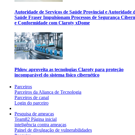
Autoridade de Serviços de Saúde Provincial e Autoridade 
Saúde Fraser Impulsionam Processos de Segurança Cibern
e Conformidade com Claroty xDome
Phlow aproveita as tecnologias Claroty para proteção
incomparável do sistema físico cibernético
Parceiros
Parceiros da Aliança de Tecnologia
Parceiros de canal
Login do parceiro
Pesquisa de ameaças
Team82 Página inicial
inteligência contra ameaças
Painel de divulgação de vulnerabilidades