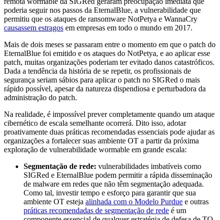
remota wormable da SIGRed geraram preocupação imediata que
poderia seguir nos passos da EternalBlue, a vulnerabilidade que
permitiu que os ataques de ransomware NotPetya e WannaCry
causassem estragos
em empresas em todo o mundo em 2017.
Mais de dois meses se passaram entre o momento em que o patch do
EternalBlue foi emitido e os ataques do NotPetya, e ao aplicar esse
patch, muitas organizações poderiam ter evitado danos catastróficos.
Dada a tendência da história de se repetir, os profissionais de
segurança seriam sábios para aplicar o patch no SIGRed o mais
rápido possível, apesar da natureza dispendiosa e perturbadora da
administração do patch.
Na realidade, é impossível prever completamente quando um ataque
cibernético de escala semelhante ocorrerá. Dito isso, adotar
proativamente duas práticas recomendadas essenciais pode ajudar as
organizações a fortalecer suas ambiente OT a partir da próxima
exploração de vulnerabilidade wormable em grande escala:
Segmentação de rede:
vulnerabilidades imbatíveis como
SIGRed e EternalBlue podem permitir a rápida disseminação
de malware em redes que não têm segmentação adequada.
Como tal, investir tempo e esforço para garantir que sua
ambiente OT esteja
alinhada com o Modelo Purdue
e outras
práticas recomendadas de segmentação de rede
é um
componente essencial de qualquer estratégia de defesa de TO