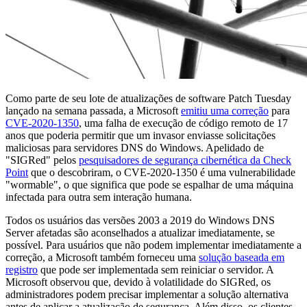
Como parte de seu lote de atualizações de software Patch Tuesday
lançado na semana passada, a Microsoft
emitiu uma correção
para
CVE-2020-1350
, uma falha de execução de código remoto de 17
anos que poderia permitir que um invasor enviasse solicitações
maliciosas para servidores DNS do Windows. Apelidado de
"SIGRed" pelos
pesquisadores de segurança cibernética da Check
Point
que o descobriram, o CVE-2020-1350 é uma vulnerabilidade
"wormable", o que significa que pode se espalhar de uma máquina
infectada para outra sem interação humana.
Todos os usuários das versões 2003 a 2019 do Windows DNS
Server afetadas são aconselhados a atualizar imediatamente, se
possível. Para usuários que não podem implementar imediatamente a
correção, a Microsoft também forneceu uma
solução baseada em
registro
que pode ser implementada sem reiniciar o servidor. A
Microsoft observou que, devido à volatilidade do SIGRed, os
administradores podem precisar implementar a solução alternativa
antes de aplicar a atualização de segurança. Além disso, os clientes