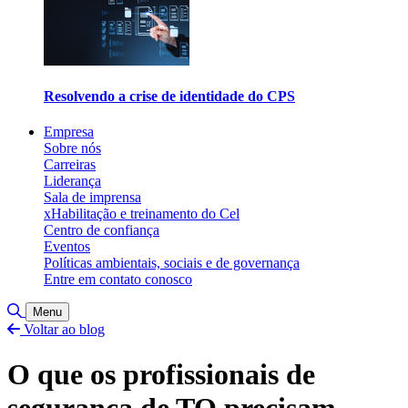
Resolvendo a crise de identidade do CPS
Empresa
Sobre nós
Carreiras
Liderança
Sala de imprensa
xHabilitação e treinamento do Cel
Centro de confiança
Eventos
Políticas ambientais, sociais e de governança
Entre em contato conosco
Alternar pesquisa
Menu
Voltar ao blog
O que os profissionais de
segurança de TO precisam