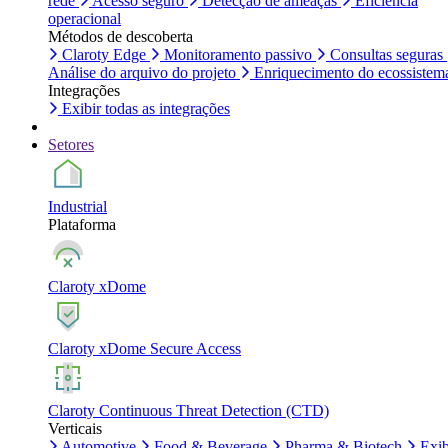
rede
Acesso seguro
Detecção de ameaças
Eficiência
operacional
Métodos de descoberta
Claroty Edge
Monitoramento passivo
Consultas seguras
Análise do arquivo do projeto
Enriquecimento do ecossistem
Integrações
Exibir todas as integrações
Setores
Industrial
Plataforma
Claroty xDome
Claroty xDome Secure Access
Claroty Continuous Threat Detection (CTD)
Verticais
Automotive
Food & Beverage
Pharma & Biotech
Exib