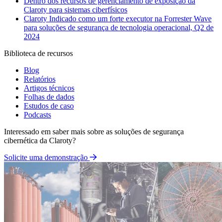
Dentro dos recursos de gerenciamento de exposição da
Claroty para sistemas ciberfísicos
Claroty Indicado como um forte executor na Forrester Wave
para soluções de segurança de tecnologia operacional, Q2 de
2024
Biblioteca de recursos
Blog
Relatórios
Artigos técnicos
Folhas de dados
Estudos de caso
Podcasts
Interessado em saber mais sobre as soluções de segurança
cibernética da Claroty?
Solicite uma demonstração