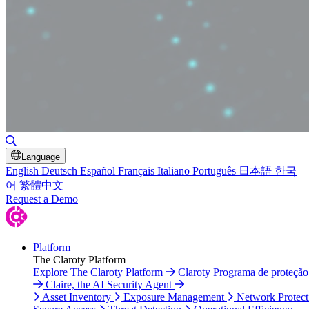
Toggle Search
Language
English
Deutsch
Español
Français
Italiano
Português
日本語
한국
어
繁體中文
Request a Demo
Platform
The Claroty Platform
Explore The Claroty Platform
Claroty Programa de proteçã
Claire, the AI Security Agent
Asset Inventory
Exposure Management
Network Protect