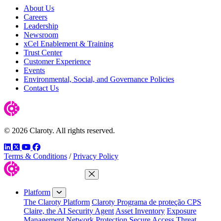
About Us
Careers
Leadership
Newsroom
xCel Enablement & Training
Trust Center
Customer Experience
Events
Environmental, Social, and Governance Policies
Contact Us
© 2026 Claroty. All rights reserved.
LinkedIn
Twitter
YouTube
Facebook
Terms & Conditions
/
Privacy Policy
Close Menu
Platform
The Claroty Platform
Claroty Programa de proteção CPS
Claire, the AI Security Agent
Asset Inventory
Exposure
Management
Network Protection
Secure Access
Threat