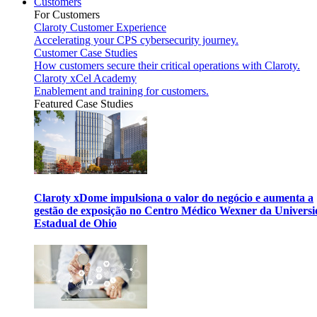
Customers
For Customers
Claroty Customer Experience
Accelerating your CPS cybersecurity journey.
Customer Case Studies
How customers secure their critical operations with Claroty.
Claroty xCel Academy
Enablement and training for customers.
Featured Case Studies
Claroty xDome impulsiona o valor do negócio e aumenta a
gestão de exposição no Centro Médico Wexner da Univers
Estadual de Ohio