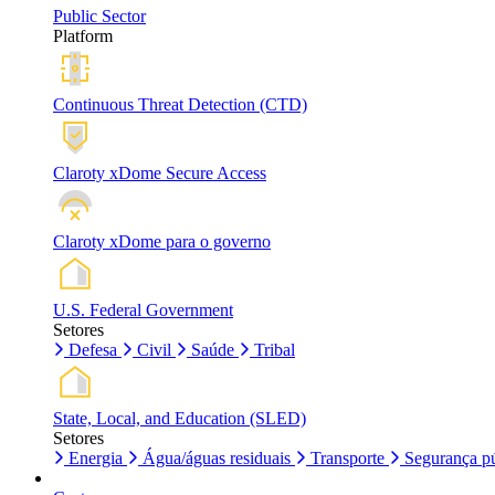
Public Sector
Platform
Continuous Threat Detection (CTD)
Claroty xDome Secure Access
Claroty xDome para o governo
U.S. Federal Government
Setores
Defesa
Civil
Saúde
Tribal
State, Local, and Education (SLED)
Setores
Energia
Água/águas residuais
Transporte
Segurança pú