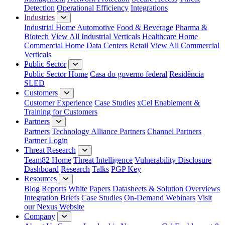
Detection
Operational Efficiency
Integrations
Industries
Industrial Home
Automotive
Food & Beverage
Pharma &
Biotech
View All Industrial Verticals
Healthcare Home
Commercial Home
Data Centers
Retail
View All Commercial
Verticals
Public Sector
Public Sector Home
Casa do governo federal
Residência
SLED
Customers
Customer Experience
Case Studies
xCel Enablement &
Training for Customers
Partners
Partners
Technology Alliance Partners
Channel Partners
Partner Login
Threat Research
Team82 Home
Threat Intelligence
Vulnerability Disclosure
Dashboard
Research
Talks
PGP Key
Resources
Blog
Reports
White Papers
Datasheets & Solution Overviews
Integration Briefs
Case Studies
On-Demand Webinars
Visit
our Nexus Website
Company