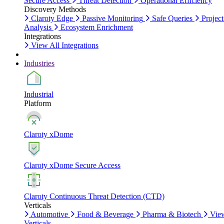
Secure Access
Threat Detection
Operational Efficiency
Discovery Methods
Claroty Edge
Passive Monitoring
Safe Queries
Project
Analysis
Ecosystem Enrichment
Integrations
View All Integrations
Industries
Industrial
Platform
Claroty xDome
Claroty xDome Secure Access
Claroty Continuous Threat Detection (CTD)
Verticals
Automotive
Food & Beverage
Pharma & Biotech
Vie
Verticals