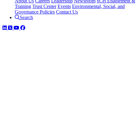
About Us
Careers
Leadership
Newsroom
xCel Enablement &
Training
Trust Center
Events
Environmental, Social, and
Governance Policies
Contact Us
Search
LinkedIn
Twitter
YouTube
Facebook