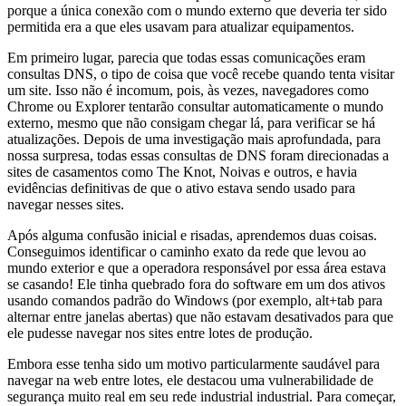
porque a única conexão com o mundo externo que deveria ter sido
permitida era a que eles usavam para atualizar equipamentos.
Em primeiro lugar, parecia que todas essas comunicações eram
consultas DNS, o tipo de coisa que você recebe quando tenta visitar
um site. Isso não é incomum, pois, às vezes, navegadores como
Chrome ou Explorer tentarão consultar automaticamente o mundo
externo, mesmo que não consigam chegar lá, para verificar se há
atualizações. Depois de uma investigação mais aprofundada, para
nossa surpresa, todas essas consultas de DNS foram direcionadas a
sites de casamentos como The Knot, Noivas e outros, e havia
evidências definitivas de que o ativo estava sendo usado para
navegar nesses sites.
Após alguma confusão inicial e risadas, aprendemos duas coisas.
Conseguimos identificar o caminho exato da rede que levou ao
mundo exterior e que a operadora responsável por essa área estava
se casando! Ele tinha quebrado fora do software em um dos ativos
usando comandos padrão do Windows (por exemplo, alt+tab para
alternar entre janelas abertas) que não estavam desativados para que
ele pudesse navegar nos sites entre lotes de produção.
Embora esse tenha sido um motivo particularmente saudável para
navegar na web entre lotes, ele destacou uma vulnerabilidade de
segurança muito real em seu rede industrial industrial. Para começar,