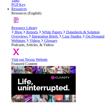
Talks
PGP Key
Resources
Resources (English)
Resource Library
Blog
Reports
White Papers
Datasheets & Solution
Overviews
Integration Briefs
Case Studies
On-Demand
Webinars
Videos
Glossary
Podcasts, Articles, & Videos
Visit our Nexus Website
Featured Content