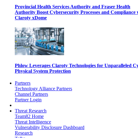
Provincial Health Services Authority and Fraser Health
Authority Boost Cybersecurity Processes and Compliance 
Claroty xDome
Phlow Leverages Claroty Technologies for Unparalleled C
Physical System Protection
Partners
Technology Alliance Partners
Channel Partners
Partner Login
Threat Research
Team82 Home
Threat Intelligence
Vulnerability Disclosure Dashboard
Research