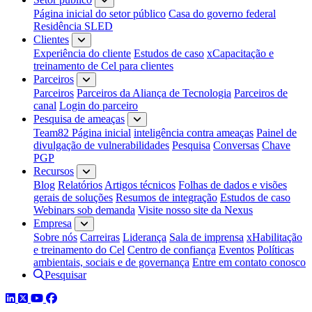
Página inicial do setor público
Casa do governo federal
Residência SLED
Clientes
Experiência do cliente
Estudos de caso
xCapacitação e
treinamento de Cel para clientes
Parceiros
Parceiros
Parceiros da Aliança de Tecnologia
Parceiros de
canal
Login do parceiro
Pesquisa de ameaças
Team82 Página inicial
inteligência contra ameaças
Painel de
divulgação de vulnerabilidades
Pesquisa
Conversas
Chave
PGP
Recursos
Blog
Relatórios
Artigos técnicos
Folhas de dados e visões
gerais de soluções
Resumos de integração
Estudos de caso
Webinars sob demanda
Visite nosso site da Nexus
Empresa
Sobre nós
Carreiras
Liderança
Sala de imprensa
xHabilitação
e treinamento do Cel
Centro de confiança
Eventos
Políticas
ambientais, sociais e de governança
Entre em contato conosco
Pesquisar
LinkedIn
Twitter
YouTube
Facebook