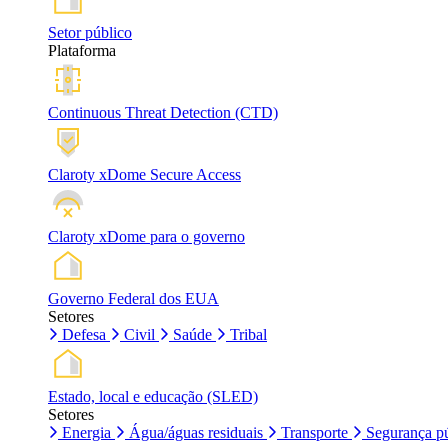
Setor público
Plataforma
Continuous Threat Detection (CTD)
Claroty xDome Secure Access
Claroty xDome para o governo
Governo Federal dos EUA
Setores
Defesa
Civil
Saúde
Tribal
Estado, local e educação (SLED)
Setores
Energia
Água/águas residuais
Transporte
Segurança pú