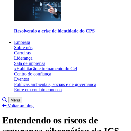
Resolvendo a crise de identidade do CPS
Empresa
Sobre nós
Carreiras
Liderança
Sala de imprensa
xHabilitação e treinamento do Cel
Centro de confiança
Eventos
Políticas ambientais, sociais e de governança
Entre em contato conosco
Alternar pesquisa
Menu
Voltar ao blog
Entendendo os riscos de
segurança cibernética da ICS