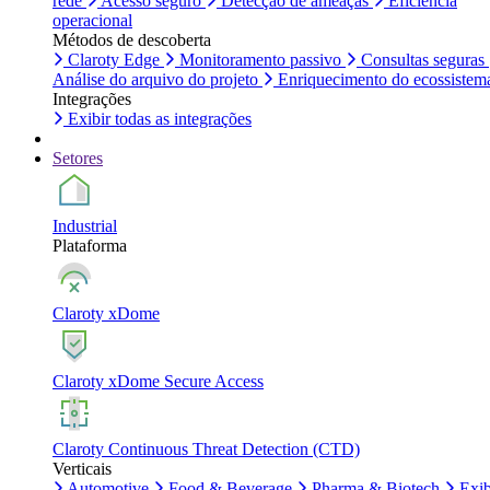
rede
Acesso seguro
Detecção de ameaças
Eficiência
operacional
Métodos de descoberta
Claroty Edge
Monitoramento passivo
Consultas seguras
Análise do arquivo do projeto
Enriquecimento do ecossistem
Integrações
Exibir todas as integrações
Setores
Industrial
Plataforma
Claroty xDome
Claroty xDome Secure Access
Claroty Continuous Threat Detection (CTD)
Verticais
Automotive
Food & Beverage
Pharma & Biotech
Exib