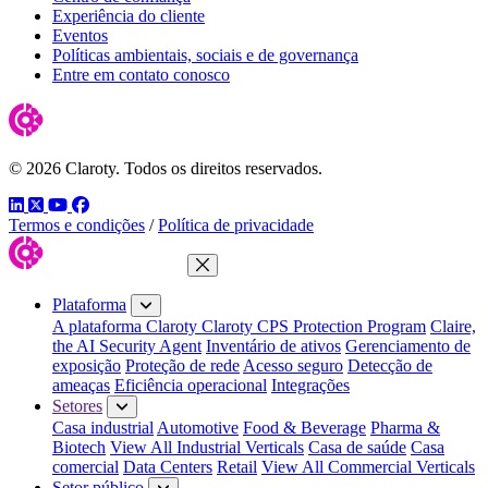
Experiência do cliente
Eventos
Políticas ambientais, sociais e de governança
Entre em contato conosco
© 2026 Claroty. Todos os direitos reservados.
LinkedIn
Twitter
YouTube
Facebook
Termos e condições
/
Política de privacidade
Fechar menu
Plataforma
A plataforma Claroty
Claroty CPS Protection Program
Claire,
the AI Security Agent
Inventário de ativos
Gerenciamento de
exposição
Proteção de rede
Acesso seguro
Detecção de
ameaças
Eficiência operacional
Integrações
Setores
Casa industrial
Automotive
Food & Beverage
Pharma &
Biotech
View All Industrial Verticals
Casa de saúde
Casa
comercial
Data Centers
Retail
View All Commercial Verticals
Setor público