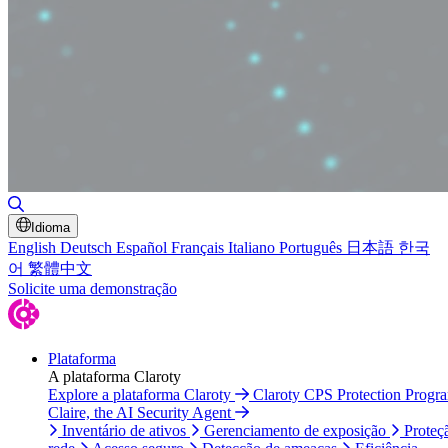
Alternar pesquisa
Idioma
English
Deutsch
Español
Français
Italiano
Português
日本語
한국
어
繁體中文
Solicite uma demonstração
Plataforma
A plataforma Claroty
Explore a plataforma Claroty
Claroty CPS Protection Progr
Claire, the AI Security Agent
Inventário de ativos
Gerenciamento de exposição
Proteç