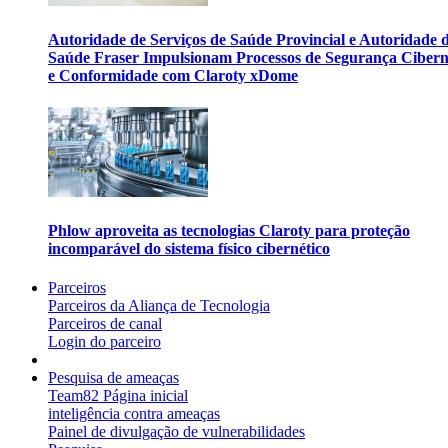
Autoridade de Serviços de Saúde Provincial e Autoridade 
Saúde Fraser Impulsionam Processos de Segurança Cibern
e Conformidade com Claroty xDome
Phlow aproveita as tecnologias Claroty para proteção
incomparável do sistema físico cibernético
Parceiros
Parceiros da Aliança de Tecnologia
Parceiros de canal
Login do parceiro
Pesquisa de ameaças
Team82 Página inicial
inteligência contra ameaças
Painel de divulgação de vulnerabilidades