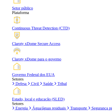
Setor público
Plataforma
Continuous Threat Detection (CTD)
Claroty xDome Secure Access
Claroty xDome para o governo
Governo Federal dos EUA
Setores
Defesa
Civil
Saúde
Tribal
Estado, local e educação (SLED)
Setores
Energia
Água/águas residuais
Transporte
Segurança pú