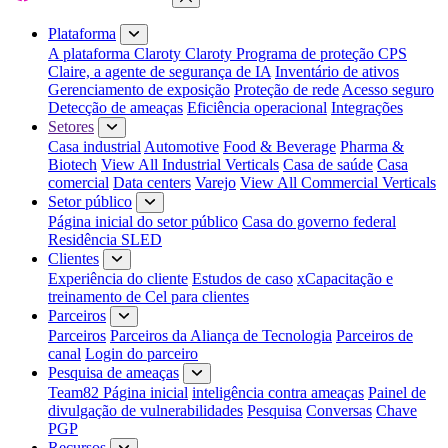
Fechar menu
Plataforma
A plataforma Claroty
Claroty Programa de proteção CPS
Claire, a agente de segurança de IA
Inventário de ativos
Gerenciamento de exposição
Proteção de rede
Acesso seguro
Detecção de ameaças
Eficiência operacional
Integrações
Setores
Casa industrial
Automotive
Food & Beverage
Pharma &
Biotech
View All Industrial Verticals
Casa de saúde
Casa
comercial
Data centers
Varejo
View All Commercial Verticals
Setor público
Página inicial do setor público
Casa do governo federal
Residência SLED
Clientes
Experiência do cliente
Estudos de caso
xCapacitação e
treinamento de Cel para clientes
Parceiros
Parceiros
Parceiros da Aliança de Tecnologia
Parceiros de
canal
Login do parceiro
Pesquisa de ameaças
Team82 Página inicial
inteligência contra ameaças
Painel de
divulgação de vulnerabilidades
Pesquisa
Conversas
Chave
PGP
Recursos