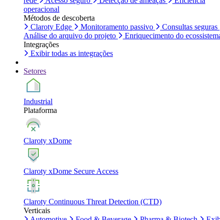
rede
Acesso seguro
Detecção de ameaças
Eficiência
operacional
Métodos de descoberta
Claroty Edge
Monitoramento passivo
Consultas seguras
Análise do arquivo do projeto
Enriquecimento do ecossistem
Integrações
Exibir todas as integrações
Setores
Industrial
Plataforma
Claroty xDome
Claroty xDome Secure Access
Claroty Continuous Threat Detection (CTD)
Verticais
Automotive
Food & Beverage
Pharma & Biotech
Exib