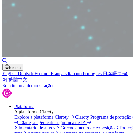
Alternar pesquisa
Idioma
English
Deutsch
Español
Français
Italiano
Português
日本語
한국
어
繁體中文
Solicite uma demonstração
Plataforma
A plataforma Claroty
Explore a plataforma Claroty
Claroty Programa de proteção
Claire, a agente de segurança de IA
Inventário de ativos
Gerenciamento de exposição
Proteç