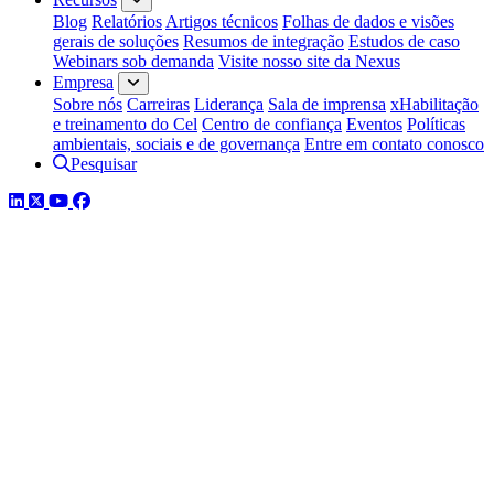
Blog
Relatórios
Artigos técnicos
Folhas de dados e visões
gerais de soluções
Resumos de integração
Estudos de caso
Webinars sob demanda
Visite nosso site da Nexus
Empresa
Sobre nós
Carreiras
Liderança
Sala de imprensa
xHabilitação
e treinamento do Cel
Centro de confiança
Eventos
Políticas
ambientais, sociais e de governança
Entre em contato conosco
Pesquisar
LinkedIn
Twitter
YouTube
Facebook