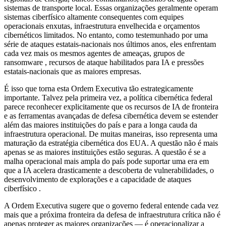
sistemas de transporte local. Essas organizações geralmente operam
sistemas ciberfísico altamente consequentes com equipes
operacionais enxutas, infraestrutura envelhecida e orçamentos
cibernéticos limitados. No entanto, como testemunhado por uma
série de ataques estatais-nacionais nos últimos anos, eles enfrentam
cada vez mais os mesmos agentes de ameaças, grupos de
ransomware , recursos de ataque habilitados para IA e pressões
estatais-nacionais que as maiores empresas.
É isso que torna esta Ordem Executiva tão estrategicamente
importante. Talvez pela primeira vez, a política cibernética federal
parece reconhecer explicitamente que os recursos de IA de fronteira
e as ferramentas avançadas de defesa cibernética devem se estender
além das maiores instituições do país e para a longa cauda da
infraestrutura operacional. De muitas maneiras, isso representa uma
maturação da estratégia cibernética dos EUA. A questão não é mais
apenas se as maiores instituições estão seguras. A questão é se a
malha operacional mais ampla do país pode suportar uma era em
que a IA acelera drasticamente a descoberta de vulnerabilidades, o
desenvolvimento de explorações e a capacidade de ataques
ciberfísico .
A Ordem Executiva sugere que o governo federal entende cada vez
mais que a próxima fronteira da defesa de infraestrutura crítica não é
apenas proteger as maiores organizações — é operacionalizar a