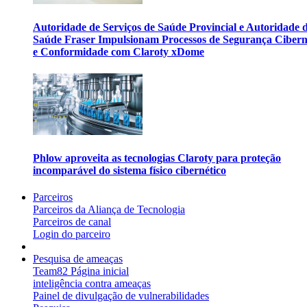
Autoridade de Serviços de Saúde Provincial e Autoridade 
Saúde Fraser Impulsionam Processos de Segurança Cibern
e Conformidade com Claroty xDome
Phlow aproveita as tecnologias Claroty para proteção
incomparável do sistema físico cibernético
Parceiros
Parceiros da Aliança de Tecnologia
Parceiros de canal
Login do parceiro
Pesquisa de ameaças
Team82 Página inicial
inteligência contra ameaças
Painel de divulgação de vulnerabilidades