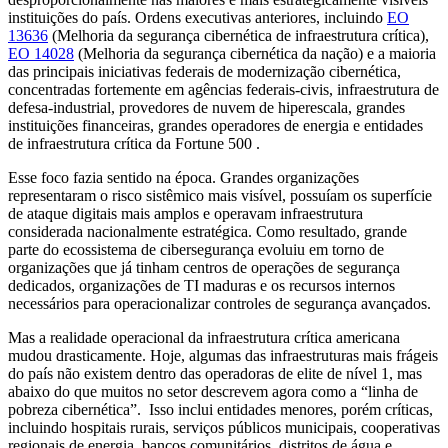
instituições do país. Ordens executivas anteriores, incluindo
EO
13636
(Melhoria da segurança cibernética de infraestrutura crítica),
EO 14028
(Melhoria da segurança cibernética da nação) e a maioria
das principais iniciativas federais de modernização cibernética,
concentradas fortemente em agências federais-civis, infraestrutura de
defesa-industrial, provedores de nuvem de hiperescala, grandes
instituições financeiras, grandes operadores de energia e entidades
de infraestrutura crítica da Fortune 500 .
Esse foco fazia sentido na época. Grandes organizações
representaram o risco sistêmico mais visível, possuíam os superfície
de ataque digitais mais amplos e operavam infraestrutura
considerada nacionalmente estratégica. Como resultado, grande
parte do ecossistema de cibersegurança evoluiu em torno de
organizações que já tinham centros de operações de segurança
dedicados, organizações de TI maduras e os recursos internos
necessários para operacionalizar controles de segurança avançados.
Mas a realidade operacional da infraestrutura crítica americana
mudou drasticamente. Hoje, algumas das infraestruturas mais frágeis
do país não existem dentro das operadoras de elite de nível 1, mas
abaixo do que muitos no setor descrevem agora como a “linha de
pobreza cibernética”. Isso inclui entidades menores, porém críticas,
incluindo hospitais rurais, serviços públicos municipais, cooperativas
regionais de energia, bancos comunitários, distritos de água e