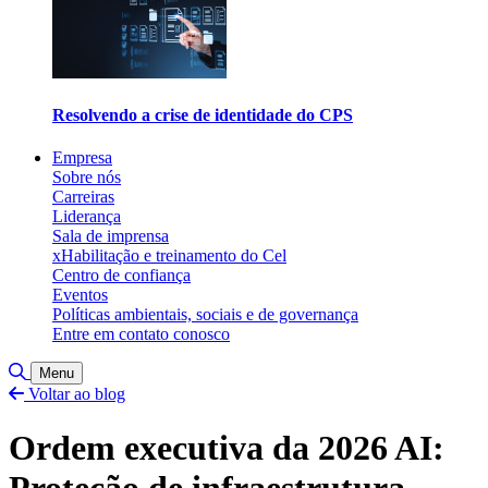
Resolvendo a crise de identidade do CPS
Empresa
Sobre nós
Carreiras
Liderança
Sala de imprensa
xHabilitação e treinamento do Cel
Centro de confiança
Eventos
Políticas ambientais, sociais e de governança
Entre em contato conosco
Alternar pesquisa
Menu
Voltar ao blog
Ordem executiva da 2026 AI:
Proteção de infraestrutura