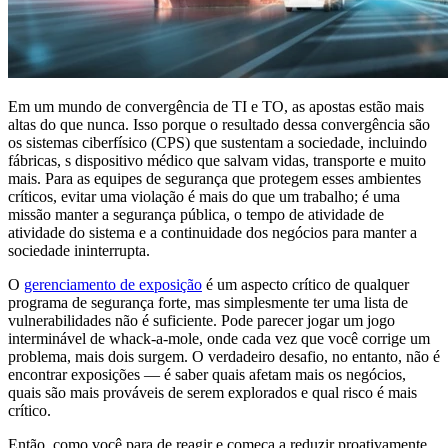
Em um mundo de convergência de TI e TO, as apostas estão mais
altas do que nunca. Isso porque o resultado dessa convergência são
os sistemas ciberfísico (CPS) que sustentam a sociedade, incluindo
fábricas, s dispositivo médico que salvam vidas, transporte e muito
mais. Para as equipes de segurança que protegem esses ambientes
críticos, evitar uma violação é mais do que um trabalho; é uma
missão manter a segurança pública, o tempo de atividade de
atividade do sistema e a continuidade dos negócios para manter a
sociedade ininterrupta.
O
gerenciamento de exposição
é um aspecto crítico de qualquer
programa de segurança forte, mas simplesmente ter uma lista de
vulnerabilidades não é suficiente. Pode parecer jogar um jogo
interminável de whack-a-mole, onde cada vez que você corrige um
problema, mais dois surgem. O verdadeiro desafio, no entanto, não é
encontrar exposições — é saber quais afetam mais os negócios,
quais são mais prováveis de serem explorados e qual risco é mais
crítico.
Então, como você para de reagir e começa a reduzir proativamente