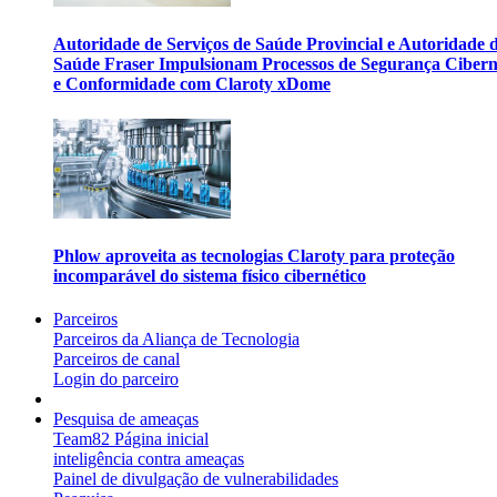
Autoridade de Serviços de Saúde Provincial e Autoridade 
Saúde Fraser Impulsionam Processos de Segurança Cibern
e Conformidade com Claroty xDome
Phlow aproveita as tecnologias Claroty para proteção
incomparável do sistema físico cibernético
Parceiros
Parceiros da Aliança de Tecnologia
Parceiros de canal
Login do parceiro
Pesquisa de ameaças
Team82 Página inicial
inteligência contra ameaças
Painel de divulgação de vulnerabilidades