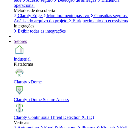
rede
Acesso seguro
Detecção de ameaças
Eficiência
operacional
Métodos de descoberta
Claroty Edge
Monitoramento passivo
Consultas seguras
Análise do arquivo do projeto
Enriquecimento do ecossistem
Integrações
Exibir todas as integrações
Setores
Industrial
Plataforma
Claroty xDome
Claroty xDome Secure Access
Claroty Continuous Threat Detection (CTD)
Verticais
Automotive
Food & Beverage
Pharma & Biotech
Exib