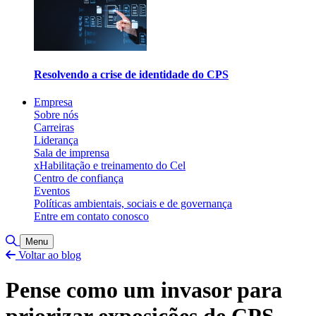
Resolvendo a crise de identidade do CPS
Empresa
Sobre nós
Carreiras
Liderança
Sala de imprensa
xHabilitação e treinamento do Cel
Centro de confiança
Eventos
Políticas ambientais, sociais e de governança
Entre em contato conosco
Alternar pesquisa
Menu
Voltar ao blog
Pense como um invasor para
priorizar exposições de CPS