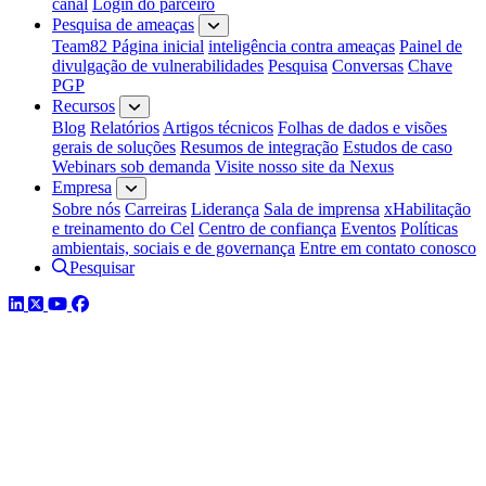
canal
Login do parceiro
Pesquisa de ameaças
Team82 Página inicial
inteligência contra ameaças
Painel de
divulgação de vulnerabilidades
Pesquisa
Conversas
Chave
PGP
Recursos
Blog
Relatórios
Artigos técnicos
Folhas de dados e visões
gerais de soluções
Resumos de integração
Estudos de caso
Webinars sob demanda
Visite nosso site da Nexus
Empresa
Sobre nós
Carreiras
Liderança
Sala de imprensa
xHabilitação
e treinamento do Cel
Centro de confiança
Eventos
Políticas
ambientais, sociais e de governança
Entre em contato conosco
Pesquisar
LinkedIn
Twitter
YouTube
Facebook