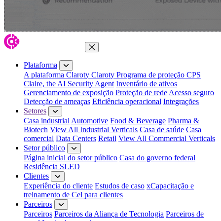
Fechar menu
Plataforma
A plataforma Claroty
Claroty Programa de proteção CPS
Claire, the AI Security Agent
Inventário de ativos
Gerenciamento de exposição
Proteção de rede
Acesso seguro
Detecção de ameaças
Eficiência operacional
Integrações
Setores
Casa industrial
Automotive
Food & Beverage
Pharma &
Biotech
View All Industrial Verticals
Casa de saúde
Casa
comercial
Data Centers
Retail
View All Commercial Verticals
Setor público
Página inicial do setor público
Casa do governo federal
Residência SLED
Clientes
Experiência do cliente
Estudos de caso
xCapacitação e
treinamento de Cel para clientes
Parceiros
Parceiros
Parceiros da Aliança de Tecnologia
Parceiros de