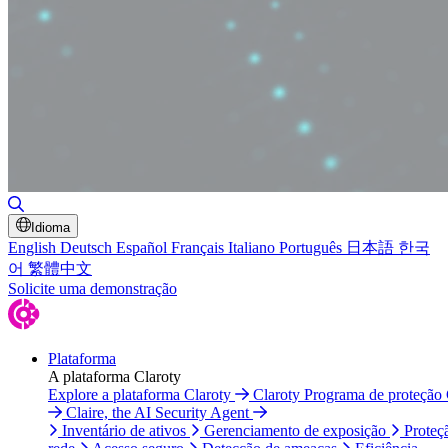
Alternar pesquisa
Idioma
English
Deutsch
Español
Français
Italiano
Português
日本語
한국
어
繁體中文
Solicite uma demonstração
Plataforma
A plataforma Claroty
Explore a plataforma Claroty
Claroty Programa de proteção
Claire, the AI Security Agent
Inventário de ativos
Gerenciamento de exposição
Proteç