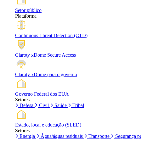
Setor público
Plataforma
Continuous Threat Detection (CTD)
Claroty xDome Secure Access
Claroty xDome para o governo
Governo Federal dos EUA
Setores
Defesa
Civil
Saúde
Tribal
Estado, local e educação (SLED)
Setores
Energia
Água/águas residuais
Transporte
Segurança pú