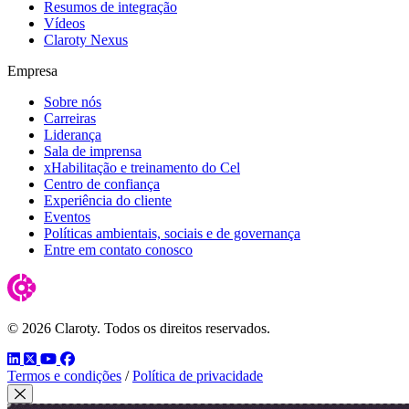
Resumos de integração
Vídeos
Claroty Nexus
Empresa
Sobre nós
Carreiras
Liderança
Sala de imprensa
xHabilitação e treinamento do Cel
Centro de confiança
Experiência do cliente
Eventos
Políticas ambientais, sociais e de governança
Entre em contato conosco
© 2026 Claroty. Todos os direitos reservados.
LinkedIn
Twitter
YouTube
Facebook
Termos e condições
/
Política de privacidade
Fechar modal