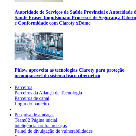
Autoridade de Serviços de Saúde Provincial e Autoridade 
Saúde Fraser Impulsionam Processos de Segurança Cibern
e Conformidade com Claroty xDome
Phlow aproveita as tecnologias Claroty para proteção
incomparável do sistema físico cibernético
Parceiros
Parceiros da Aliança de Tecnologia
Parceiros de canal
Login do parceiro
Pesquisa de ameaças
Team82 Página inicial
inteligência contra ameaças
Painel de divulgação de vulnerabilidades