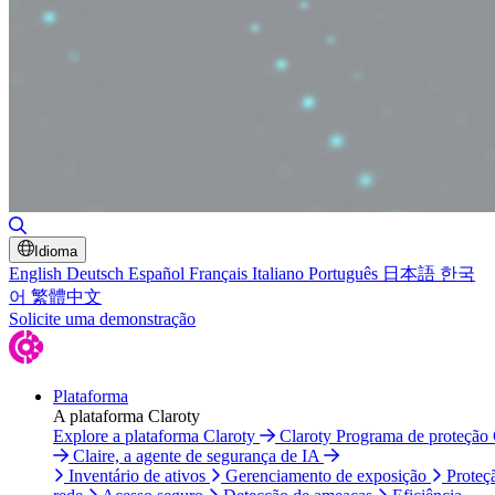
Alternar pesquisa
Idioma
English
Deutsch
Español
Français
Italiano
Português
日本語
한국
어
繁體中文
Solicite uma demonstração
Plataforma
A plataforma Claroty
Explore a plataforma Claroty
Claroty Programa de proteção
Claire, a agente de segurança de IA
Inventário de ativos
Gerenciamento de exposição
Proteç