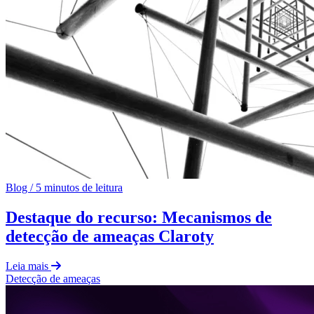
Blog
/
5 minutos de leitura
Destaque do recurso: Mecanismos de
detecção de ameaças Claroty
Leia mais
Detecção de ameaças