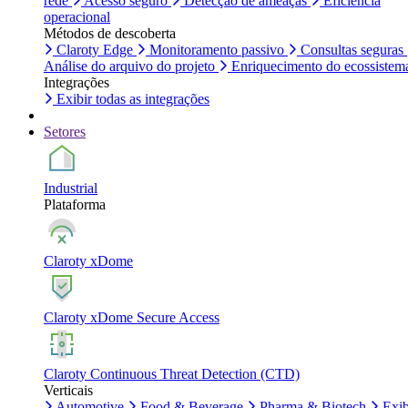
rede
Acesso seguro
Detecção de ameaças
Eficiência
operacional
Métodos de descoberta
Claroty Edge
Monitoramento passivo
Consultas seguras
Análise do arquivo do projeto
Enriquecimento do ecossistem
Integrações
Exibir todas as integrações
Setores
Industrial
Plataforma
Claroty xDome
Claroty xDome Secure Access
Claroty Continuous Threat Detection (CTD)
Verticais
Automotive
Food & Beverage
Pharma & Biotech
Exib