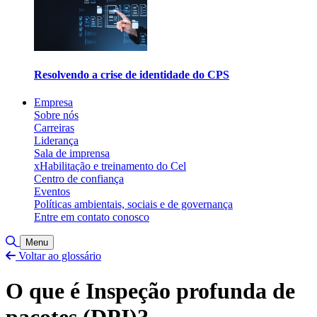
Resolvendo a crise de identidade do CPS
Empresa
Sobre nós
Carreiras
Liderança
Sala de imprensa
xHabilitação e treinamento do Cel
Centro de confiança
Eventos
Políticas ambientais, sociais e de governança
Entre em contato conosco
Alternar pesquisa
Menu
Voltar ao glossário
O que é Inspeção profunda de
pacotes (DPI)?