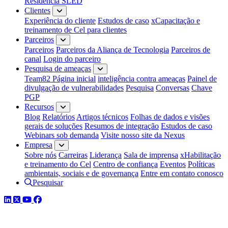
Residência SLED
Clientes
Experiência do cliente
Estudos de caso
xCapacitação e
treinamento de Cel para clientes
Parceiros
Parceiros
Parceiros da Aliança de Tecnologia
Parceiros de
canal
Login do parceiro
Pesquisa de ameaças
Team82 Página inicial
inteligência contra ameaças
Painel de
divulgação de vulnerabilidades
Pesquisa
Conversas
Chave
PGP
Recursos
Blog
Relatórios
Artigos técnicos
Folhas de dados e visões
gerais de soluções
Resumos de integração
Estudos de caso
Webinars sob demanda
Visite nosso site da Nexus
Empresa
Sobre nós
Carreiras
Liderança
Sala de imprensa
xHabilitação
e treinamento do Cel
Centro de confiança
Eventos
Políticas
ambientais, sociais e de governança
Entre em contato conosco
Pesquisar
LinkedIn
Twitter
YouTube
Facebook