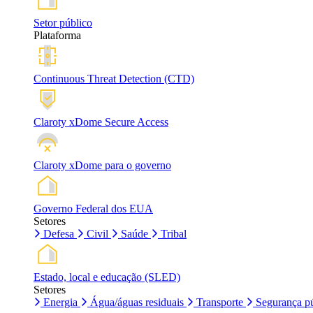
Setor público
Plataforma
Continuous Threat Detection (CTD)
Claroty xDome Secure Access
Claroty xDome para o governo
Governo Federal dos EUA
Setores
Defesa
Civil
Saúde
Tribal
Estado, local e educação (SLED)
Setores
Energia
Água/águas residuais
Transporte
Segurança pú