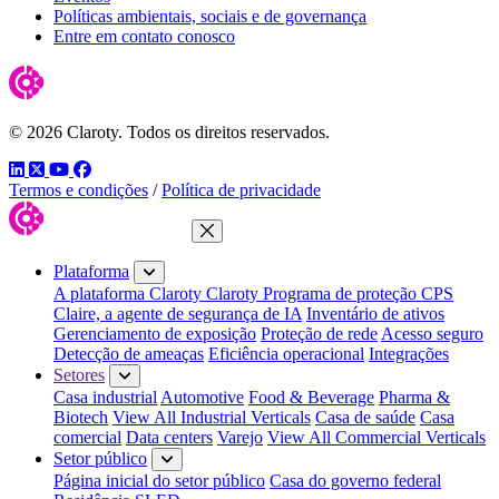
Políticas ambientais, sociais e de governança
Entre em contato conosco
© 2026 Claroty. Todos os direitos reservados.
LinkedIn
Twitter
YouTube
Facebook
Termos e condições
/
Política de privacidade
Fechar menu
Plataforma
A plataforma Claroty
Claroty Programa de proteção CPS
Claire, a agente de segurança de IA
Inventário de ativos
Gerenciamento de exposição
Proteção de rede
Acesso seguro
Detecção de ameaças
Eficiência operacional
Integrações
Setores
Casa industrial
Automotive
Food & Beverage
Pharma &
Biotech
View All Industrial Verticals
Casa de saúde
Casa
comercial
Data centers
Varejo
View All Commercial Verticals
Setor público
Página inicial do setor público
Casa do governo federal